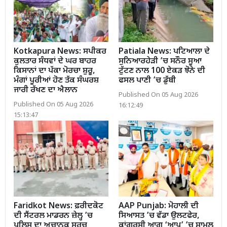
Kotkapura News: ਸਪੀਕਰ
Patiala News: ਪਟਿਆਲਾ ਦੇ
ਕੁਲਤਾਰ ਸੰਧਵਾਂ ਦੇ ਘਰ ਬਾਹਰ
ਸੁਨਿਆਰਹੇੜੀ ’ਚ ਸਨੌਰ ਸੂਆ
ਕਿਸਾਨਾਂ ਦਾ ਪੱਕਾ ਮੋਰਚਾ ਸ਼ੁਰੂ,
ਟੁੱਟਣ ਨਾਲ 100 ਏਕੜ ਝੋਨੇ ਦੀ
ਮੰਗਾਂ ਪੂਰੀਆਂ ਹੋਣ ਤੱਕ ਸੰਘਰਸ਼
ਫਸਲ ਪਾਣੀ ’ਚ ਡੁੱਬੀ
ਜਾਰੀ ਰੱਖਣ ਦਾ ਐਲਾਨ
Published On 05 Aug 2026
Published On 05 Aug 2026
16:12:49
15:13:47
Faridkot News: ਫ਼ਰੀਦਕੋਟ
AAP Punjab: ਮੋਹਾਲੀ ਦੀ
ਦੀ ਸੈਂਟਰਲ ਮਾਡਰਨ ਜ਼ੇਲ੍ਹ ’ਚ
ਸਿਆਸਤ ’ਚ ਵੱਡਾ ਉਲਟਫੇਰ,
ਪੁਲਿਸ ਦਾ ਅਚਾਨਕ ਸਰਚ
ਕਾਂਗਰਸੀ ਆਗੂ ‘ਆਪ’ ’ਚ ਸ਼ਾਮਲ