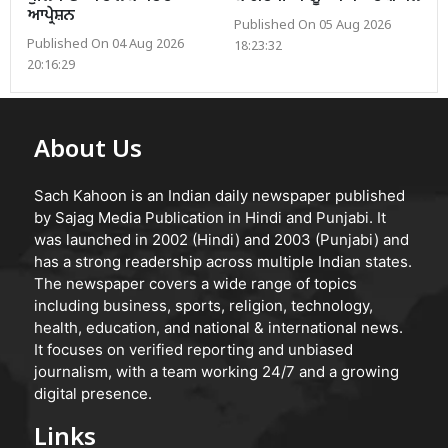
ਆਪ੍ਰੇਸ਼ਨ
Published On 05 Aug 2026
Published On 04 Aug 2026
18:23:32
20:16:29
About Us
Sach Kahoon is an Indian daily newspaper published
by Sajag Media Publication in Hindi and Punjabi. It
was launched in 2002 (Hindi) and 2003 (Punjabi) and
has a strong readership across multiple Indian states.
The newspaper covers a wide range of topics
including business, sports, religion, technology,
health, education, and national & international news.
It focuses on verified reporting and unbiased
journalism, with a team working 24/7 and a growing
digital presence.
Links