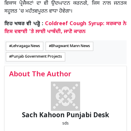
ਵਿਕਾਸ ਪ੍ਰੋਜੈਕਟਾਂ ਦਾ ਵੀ ਉਦਘਾਟਨ ਕਰਨਗੇ, ਜਿਸ ਨਾਲ ਜਨਤਕ
ਸਹੂਲਤ ’ਚ ਮਹੱਤਵਪੂਰਨ ਵਾਧਾ ਹੋਵੇਗਾ।
ਇਹ ਖਬਰ ਵੀ ਪੜ੍ਹੋ :
Coldreef Cough Syrup: ਸਰਕਾਰ ਨੇ
ਇਸ ਦਵਾਈ ’ਤੇ ਲਾਈ ਪਾਬੰਦੀ, ਜਾਣੋ ਕਾਰਨ
Lehragaga News
Bhagwant Mann News
Punjab Government Projects
About The Author
Sach Kahoon Punjabi Desk
sds