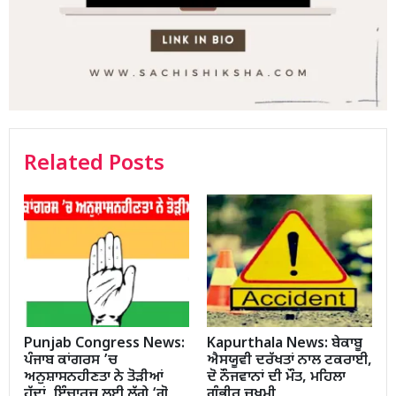
Related Posts
Punjab Congress News:
Kapurthala News: ਬੇਕਾਬੂ
ਪੰਜਾਬ ਕਾਂਗਰਸ ’ਚ
ਐਸਯੂਵੀ ਦਰੱਖਤਾਂ ਨਾਲ ਟਕਰਾਈ,
ਅਨੁਸ਼ਾਸਨਹੀਣਤਾ ਨੇ ਤੋੜੀਆਂ
ਦੋ ਨੌਜਵਾਨਾਂ ਦੀ ਮੌਤ, ਮਹਿਲਾ
ਹੱਦਾਂ, ਇੰਚਾਰਜ਼ ਲਈ ਲੱਗੇ ‘ਗੋ
ਗੰਭੀਰ ਜ਼ਖ਼ਮੀ