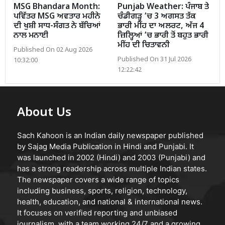
MSG Bhandara Month:
Punjab Weather: ਪੰਜਾਬ ਤੇ
ਪਵਿੱਤਰ MSG ਅਵਤਾਰ ਮਹੀਨੇ
ਚੰਡੀਗੜ੍ਹ ’ਚ 3 ਅਗਸਤ ਤੱਕ
ਦੀ ਖੁਸ਼ੀ ਸਾਧ-ਸੰਗਤ ਨੇ ਬੱਚਿਆਂ
ਭਾਰੀ ਮੀਂਹ ਦਾ ਅਲਰਟ, ਅੱਜ 4
ਨਾਲ ਮਨਾਈ
ਜ਼ਿਲ੍ਹਿਆਂ ’ਚ ਭਾਰੀ ਤੋਂ ਬਹੁਤ ਭਾਰੀ
ਮੀਂਹ ਦੀ ਚਿਤਾਵਨੀ
Published On 02 Aug 2026
Published On 31 Jul 2026
10:32:00
12:22:42
About Us
Sach Kahoon is an Indian daily newspaper published
by Sajag Media Publication in Hindi and Punjabi. It
was launched in 2002 (Hindi) and 2003 (Punjabi) and
has a strong readership across multiple Indian states.
The newspaper covers a wide range of topics
including business, sports, religion, technology,
health, education, and national & international news.
It focuses on verified reporting and unbiased
journalism, with a team working 24/7 and a growing