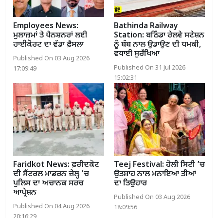
Employees News:
Bathinda Railway
ਮੁਲਾਜ਼ਮਾਂ ਤੇ ਪੈਨਸ਼ਨਰਾਂ ਲਈ
Station: ਬਠਿੰਡਾ ਰੇਲਵੇ ਸਟੇਸ਼ਨ
ਹਾਈਕੋਰਟ ਦਾ ਵੱਡਾ ਫ਼ੈਸਲਾ
ਨੂੰ ਬੰਬ ਨਾਲ ਉਡਾਉਣ ਦੀ ਧਮਕੀ,
ਵਧਾਈ ਸੁਰੱਖਿਆ
Published On 03 Aug 2026
Published On 31 Jul 2026
17:09:49
15:02:31
Faridkot News: ਫ਼ਰੀਦਕੋਟ
Teej Festival: ਹੋਲੀ ਸਿਟੀ ’ਚ
ਦੀ ਸੈਂਟਰਲ ਮਾਡਰਨ ਜ਼ੇਲ੍ਹ ’ਚ
ਉਤਸ਼ਾਹ ਨਾਲ ਮਨਾਇਆ ਤੀਆਂ
ਪੁਲਿਸ ਦਾ ਅਚਾਨਕ ਸਰਚ
ਦਾ ਤਿਉਹਾਰ
ਆਪ੍ਰੇਸ਼ਨ
Published On 03 Aug 2026
Published On 04 Aug 2026
18:09:56
20:16:29