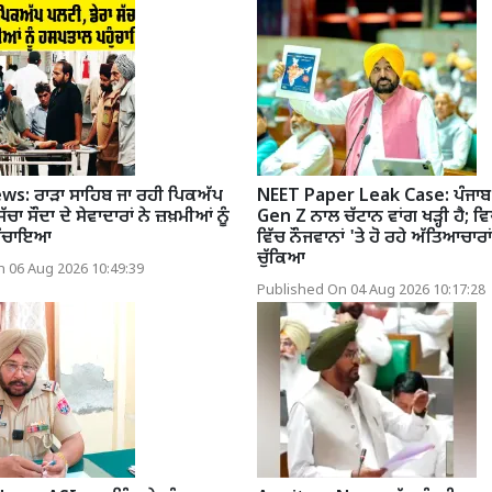
ws: ਰਾੜਾ ਸਾਹਿਬ ਜਾ ਰਹੀ ਪਿਕਅੱਪ
NEET Paper Leak Case: ਪੰਜਾ
ੱਚਾ ਸੌਦਾ ਦੇ ਸੇਵਾਦਾਰਾਂ ਨੇ ਜ਼ਖ਼ਮੀਆਂ ਨੂੰ
Gen Z ਨਾਲ ਚੱਟਾਨ ਵਾਂਗ ਖੜ੍ਹੀ ਹੈ; ਵ
ੁੰਚਾਇਆ
ਵਿੱਚ ਨੌਜਵਾਨਾਂ 'ਤੇ ਹੋ ਰਹੇ ਅੱਤਿਆਚਾਰਾਂ
ਚੁੱਕਿਆ
 06 Aug 2026 10:49:39
Published On 04 Aug 2026 10:17:28