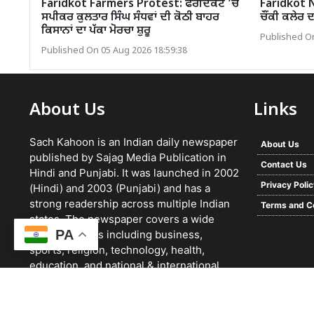
Faridkot Farmers Protest: ਫਰੀਦਕੋਟ ’ਚ
Faridkot N
ਸਪੀਕਰ ਕੁਲਤਾਰ ਸਿੰਘ ਸੰਧਵਾਂ ਦੀ ਕੋਠੀ ਬਾਹਰ
ਚੌਂਕੀ ਕਲੇਰ 
ਕਿਸਾਨਾਂ ਦਾ ਪੱਕਾ ਮੋਰਚਾ ਸ਼ੁਰੂ
Published On
Published On 05 Aug 2026 18:59:38
About Us
Links
Sach Kahoon is an Indian daily newspaper
About Us
published by Sajag Media Publication in
Contact Us
Hindi and Punjabi. It was launched in 2002
Privacy Poli
(Hindi) and 2003 (Punjabi) and has a
strong readership across multiple Indian
Terms and C
states. The newspaper covers a wide
PA
range of topics including business,
sports, religion, technology, health,
education, and national & international
news. It focuses on verified reporting and
unbiased journalism, with a team working
24/7 and a growing digital presence.