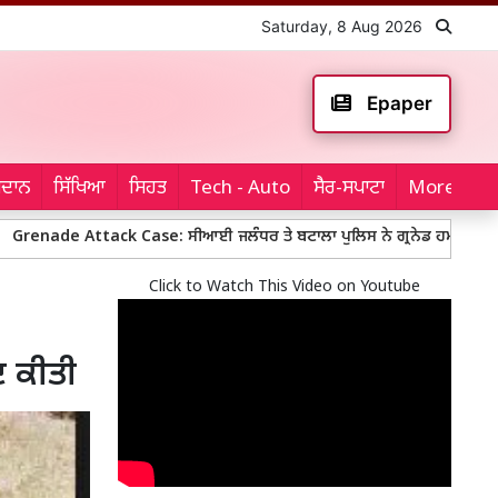
Saturday, 8 Aug 2026
Epaper
ਮੈਦਾਨ
ਸਿੱਖਿਆ
ਸਿਹਤ
Tech - Auto
ਸੈਰ-ਸਪਾਟਾ
More...
ttack Case: ਸੀਆਈ ਜਲੰਧਰ ਤੇ ਬਟਾਲਾ ਪੁਲਿਸ ਨੇ ਗ੍ਰਨੇਡ ਹਮਲੇ ’ਚ ਸ਼ਾਮਲ ਤੀਜ਼ਾ ਮੁਲ
Click to Watch This Video on Youtube
ਦ ਕੀਤੀ