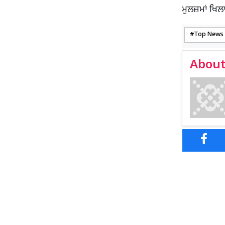
ਮੁਲਜ਼ਮਾਂ ਖਿ
Top News
About