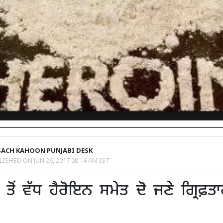
SACH KAHOON PUNJABI DESK
LISHED ON
JUN 26, 2017 08:14 AM IST
ੋ ਤੋਂ ਵੱਧ ਹੈਰੋਇਨ ਸਮੇਤ ਦੋ ਜਣੇ ਗ੍ਰਿਫ਼ਤਾ