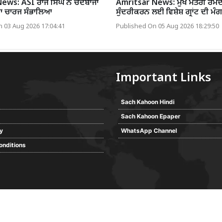
ews: ASI ਰਾਜ ਸਿੰਘ ਨੇ ਚੰਦਬਾਜਾ
Amritsar News: ਮੁੱਖ ਮੰਤਰੀ ਰਮਦ
ਦਾ ਚਾਰਜ ਸੰਭਾਲਿਆ
ਸੁੰਦਰੀਕਰਨ ਲਈ ਵਿਸ਼ੇਸ਼ ਗ੍ਰਾਂਟ ਦੀ ਮੰਗ
 03 Aug 2026 17:04:41
Published On 05 Aug 2026 18:29:50
Important Links
Sach Kahoon Hindi
Sach Kahoon Epaper
cy
WhatsApp Channel
onditions