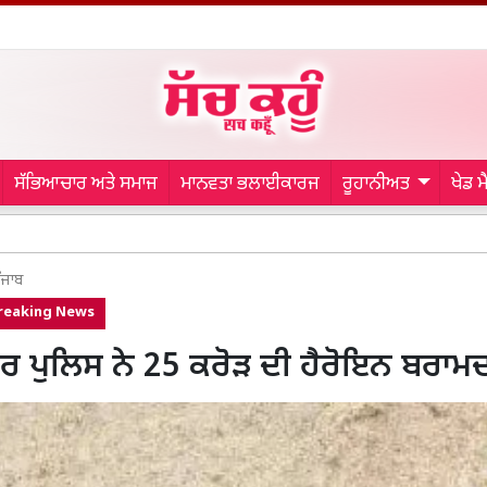
ਸੱਭਿਆਚਾਰ ਅਤੇ ਸਮਾਜ
ਮਾਨਵਤਾ ਭਲਾਈਕਾਰਜ
ਰੂਹਾਨੀਅਤ
ਖੇਡ 
Grenade A
ੰਜਾਬ
reaking News
ੁਰ ਪੁਲਿਸ ਨੇ 25 ਕਰੋੜ ਦੀ ਹੈਰੋਇਨ ਬਰਾਮ