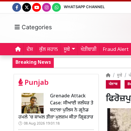
WHATSAPP CHANNEL
Categories
ਦੇਸ਼
ਕੁੱਲ ਜਹਾਨ
ਸੂਬੇ
ਖੇਤੀਬਾੜੀ
Fraud Alert
Breaking News
ਸੂਬੇ
ਪ
Punjab
ਪੰਜਾਬ
B
Grenade Attack
ਫਿਰੋਜ਼ਪ
Case: ਸੀਆਈ ਜਲੰਧਰ ਤੇ
ਬਟਾਲਾ ਪੁਲਿਸ ਨੇ ਗ੍ਰਨੇਡ
ਹਮਲੇ ’ਚ ਸ਼ਾਮਲ ਤੀਜ਼ਾ ਮੁਲਜ਼ਮ ਕੀਤਾ ਗ੍ਰਿਫਤਾਰ
08 Aug 2026 19:01:18