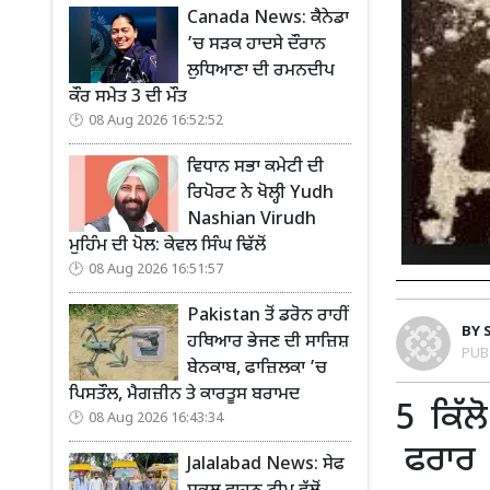
Canada News: ਕੈਨੇਡਾ
’ਚ ਸੜਕ ਹਾਦਸੇ ਦੌਰਾਨ
ਲੁਧਿਆਣਾ ਦੀ ਰਮਨਦੀਪ
ਕੌਰ ਸਮੇਤ 3 ਦੀ ਮੌਤ
08 Aug 2026 16:52:52
ਵਿਧਾਨ ਸਭਾ ਕਮੇਟੀ ਦੀ
ਰਿਪੋਰਟ ਨੇ ਖੋਲ੍ਹੀ Yudh
Nashian Virudh
ਮੁਹਿੰਮ ਦੀ ਪੋਲ: ਕੇਵਲ ਸਿੰਘ ਢਿੱਲੋਂ
08 Aug 2026 16:51:57
Pakistan ਤੋਂ ਡਰੋਨ ਰਾਹੀਂ
BY
ਹਥਿਆਰ ਭੇਜਣ ਦੀ ਸਾਜ਼ਿਸ਼
PUB
ਬੇਨਕਾਬ, ਫਾਜ਼ਿਲਕਾ ’ਚ
ਪਿਸਤੌਲ, ਮੈਗਜ਼ੀਨ ਤੇ ਕਾਰਤੂਸ ਬਰਾਮਦ
5 ਕਿੱਲ
08 Aug 2026 16:43:34
ਫਰਾਰ
Jalalabad News: ਸੇਫ