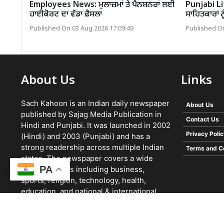
Employees News: ਮੁਲਾਜ਼ਮਾਂ ਤੇ ਪੈਨਸ਼ਨਰਾਂ ਲਈ
Punjabi Lit
ਹਾਈਕੋਰਟ ਦਾ ਵੱਡਾ ਫ਼ੈਸਲਾ
ਸਾਹਿਤਕਾਰਾਂ ਨ
Published On 03 Aug 2026 17:09:49
Published On
About Us
Links
Sach Kahoon is an Indian daily newspaper
About Us
published by Sajag Media Publication in
Contact Us
Hindi and Punjabi. It was launched in 2002
Privacy Poli
(Hindi) and 2003 (Punjabi) and has a
strong readership across multiple Indian
Terms and C
states. The newspaper covers a wide
PA
range of topics including business,
sports, religion, technology, health,
education, and national & international
news. It focuses on verified reporting and
unbiased journalism, with a team working