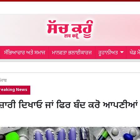
ਸੱਭਿਆਚਾਰ ਅਤੇ ਸਮਾਜ
ਮਾਨਵਤਾ ਭਲਾਈਕਾਰਜ
ਰੂਹਾਨੀਅਤ
ਖੇਡ 
Faridk
ੰਜਾਬ
reaking News
ਜ਼ਾਰੀ ਦਿਖਾਓ ਜਾਂ ਫਿਰ ਬੰਦ ਕਰੋ ਆਪਣੀਆਂ
’