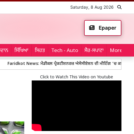
Saturday, 8 Aug 2026
Epaper
ਮੈਦਾਨ
ਸਿੱਖਿਆ
ਸਿਹਤ
Tech - Auto
ਸੈਰ-ਸਪਾਟਾ
More...
ot News: ਮੈਡੀਕਲ ਪ੍ਰੈਕਟੀਸ਼ਨਰਜ਼ ਐਸੋਸੀਏਸ਼ਨ ਦੀ ਮੀਟਿੰਗ ’ਚ ਕਈ ਅਹਿਮ ਫ਼ੈਸਲੇ
Click to Watch This Video on Youtube