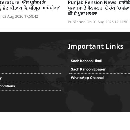
erature: ਐੱਸ ਪ੍ਰਸ਼ੋਤਮ ਨੇ
Punjab Pension News: ਹਾਈਕੋ
ੂੰ ਭੇਟ ਕੀਤਾ ਕਾਵਿ ਸੰਗ੍ਰਿਹ ‘ਖਾਮੋਸ਼ੀਆਂ’
ਮੁਲਾਜ਼ਮਾਂ ਤੇ ਪੈਨਸ਼ਨਰਾਂ ਦੇ ਹੱਕ ’ਚ ਵੱਡਾ 
ਕੀ ਹੈ ਪੂਰਾ ਮਾਮਲਾ
 03 Aug 2026 17:58:42
Published On 03 Aug 2026 12:22:50
Important Links
Sach Kahoon Hindi
Sach Kahoon Epaper
cy
WhatsApp Channel
onditions