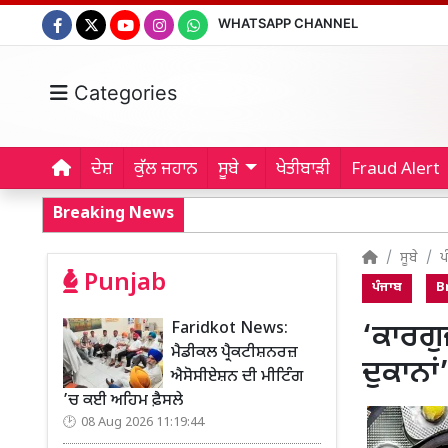
WHATSAPP CHANNEL
Categories
ਦੇਸ਼
ਕੁੱਲ ਜਹਾਨ
ਸੂਬੇ
ਖੇਤੀਬਾੜੀ
Fraud Alert
Breaking News
ਸੂਬੇ
ਪ
Punjab
ਪੰਜਾਬ
B
Faridkot News:
‘ਕਾਰਗੁ
ਮੈਡੀਕਲ ਪ੍ਰੈਕਟੀਸ਼ਨਰਜ਼
ਦੁਕਾਨਾਂ
ਐਸੋਸੀਏਸ਼ਨ ਦੀ ਮੀਟਿੰਗ
’ਚ ਕਈ ਅਹਿਮ ਫ਼ੈਸਲੇ
08 Aug 2026 11:19:44