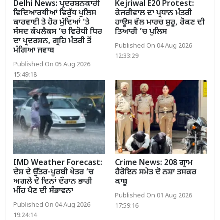
Delhi News: ਪ੍ਰਦਰਸ਼ਨਕਾਰੀ
Kejriwal E20 Protest:
ਵਿਦਿਆਰਥੀਆਂ ਵਿਰੁੱਧ ਪੁਲਿਸ
ਕੇਜਰੀਵਾਲ ਦਾ ਪ੍ਰਧਾਨ ਮੰਤਰੀ
ਕਾਰਵਾਈ ਤੇ ਹੋਰ ਮੁੱਦਿਆਂ 'ਤੇ
ਹਾਊਸ ਵੱਲ ਮਾਰਚ ਸ਼ੁਰੂ, ਰੋਕਣ ਦੀ
ਸੰਸਦ ਕੰਪਲੈਕਸ ’ਚ ਵਿਰੋਧੀ ਧਿਰ
ਤਿਆਰੀ ’ਚ ਪੁਲਿਸ
ਦਾ ਪ੍ਰਦਰਸ਼ਨ, ਗ੍ਰਹਿ ਮੰਤਰੀ ਤੋਂ
Published On 04 Aug 2026
ਮੰਗਿਆ ਜਵਾਬ
12:33:29
Published On 05 Aug 2026
15:49:18
IMD Weather Forecast:
Crime News: 208 ਗ੍ਰਾਮ
ਦੇਸ਼ ਦੇ ਉੱਤਰ-ਪੂਰਬੀ ਖੇਤਰ ’ਚ
ਹੈਰੋਇਨ ਸਮੇਤ ਦੋ ਨਸ਼ਾ ਤਸਕਰ
ਅਗਲੇ ਦੋ ਦਿਨਾਂ ਦੌਰਾਨ ਭਾਰੀ
ਕਾਬੂ
ਮੀਂਹ ਪੈਣ ਦੀ ਸੰਭਾਵਨਾ
Published On 01 Aug 2026
Published On 04 Aug 2026
17:59:16
19:24:14