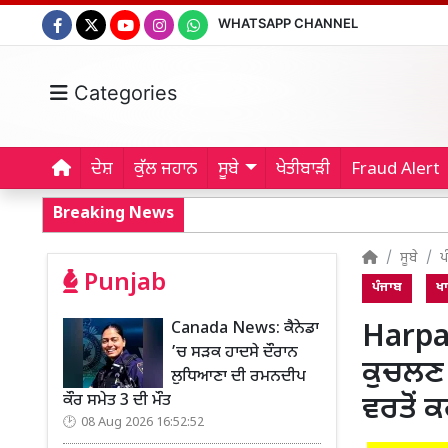
WHATSAPP CHANNEL
Categories
ਦੇਸ਼
ਕੁੱਲ ਜਹਾਨ
ਸੂਬੇ
ਖੇਤੀਬਾੜੀ
Fraud Alert
Breaking News
ਸੂਬੇ
ਪ
Punjab
ਪੰਜਾਬ
ਖ
Canada News: ਕੈਨੇਡਾ
Harpal
’ਚ ਸੜਕ ਹਾਦਸੇ ਦੌਰਾਨ
ਕੁਚਲਣ
ਲੁਧਿਆਣਾ ਦੀ ਰਮਨਦੀਪ
ਕੌਰ ਸਮੇਤ 3 ਦੀ ਮੌਤ
ਵਰਤੋਂ 
08 Aug 2026 16:52:52