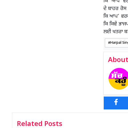
ਕਿ 'ਆਪ' ਵਰਕ
ਦੇ ਬਾਹਰ ਰੋਸ
ਕਿ ਆਪ’ ਵਰਕਰ
ਕਿ ਕਿਵੇਂ ਭਾ
ਲਈ ਖਤਰਾ ਬਣ
Harpal Si
About
Related Posts