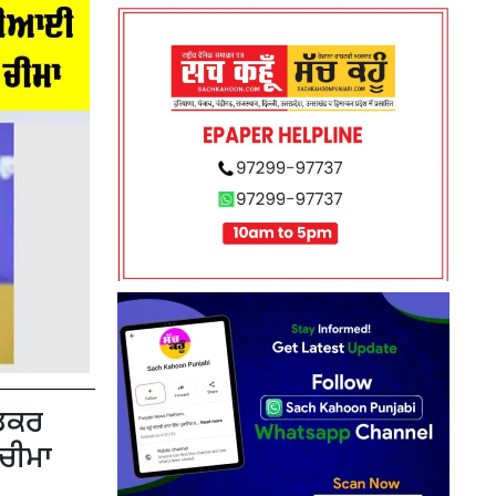
ੇਡਕਰ
ਚੀਮਾ