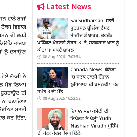
Latest News
ਸਨ ਵਾਲੇ ਰਾਜਾਂ
Sai Sudharsan: ਸਾਈ
ਮ ਟੈਕਸ ਵਿਭਾਗ
ਸੁਦਰਸ਼ਨ ਸ਼੍ਰੀਲੰਕਾ ਟੈਸਟ
ਸ਼ਨ ਦੀ ਵਰਤੋਂ
ਸੀਰੀਜ਼ ਤੋਂ ਬਾਹਰ, ਦੇਵਦੱਤ
ਪਡਿੱਕਲ ਖੇਡਣਗੇ ਨੰਬਰ-3 ’ਤੇ, ਸਰਫਰਾਜ਼ ਖਾਨ ਨੂੰ
ਕਿਉਂਕਿ ਭਾਜਪਾ
ਕੀਤਾ ਜਾ ਸਕਦੈ ਸ਼ਾਮਲ
ਂ ਨੂੰ ਦਬਾਉਣਾ
08 Aug 2026 17:03:54
Canada News: ਕੈਨੇਡਾ
 ਹੋਏ ਮੰਤਰੀ ਨੇ
’ਚ ਸੜਕ ਹਾਦਸੇ ਦੌਰਾਨ
ਲੁਧਿਆਣਾ ਦੀ ਰਮਨਦੀਪ ਕੌਰ
ਵੱਲ ਮੋੜ ਲਿਆ।
ਸਮੇਤ 3 ਦੀ ਮੌਤ
 ਦੁਹਰਾਉਣ ਦੀ
08 Aug 2026 16:52:52
ਿਸ਼ਾਨਾ ਬਣਾਇਆ
ਕੈਬਨਿਟ ਮੰਤਰੀ
ਵਿਧਾਨ ਸਭਾ ਕਮੇਟੀ ਦੀ
ਾਰ ਕਰ ਦਿੱਤਾ,
ਰਿਪੋਰਟ ਨੇ ਖੋਲ੍ਹੀ Yudh
Nashian Virudh ਮੁਹਿੰਮ
ਦੀ ਪੋਲ: ਕੇਵਲ ਸਿੰਘ ਢਿੱਲੋਂ