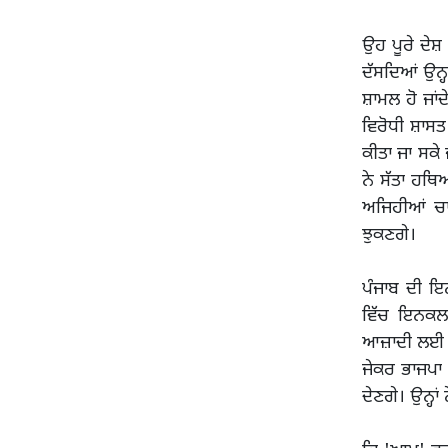
ਉਹ ਪੂਰੇ ਦੇਸ
ਦੱਸਦਿਆਂ ਉਨ੍
ਸ਼ਾਮਲ ਹੋ ਜਾਂ
ਵਿਰੋਧੀ ਸ਼ਾਸਤ
ਕੀਤਾ ਜਾ ਸਕੇ 
ਨੇ ਸੱਤਾ ਹਥਿ
ਅਜਿਹੀਆਂ ਚਾਲ
ਝੁਕਣਗੇ।
ਪੰਜਾਬ ਦੀ ਇਨ
ਵਿੱਚ ਇਨਕਲਾ
ਆਜ਼ਾਦੀ ਲਈ ਆ
ਜੇਕਰ ਭਾਜਪਾ 
ਦੇਣਗੇ। ਉਨ੍ਹਾ