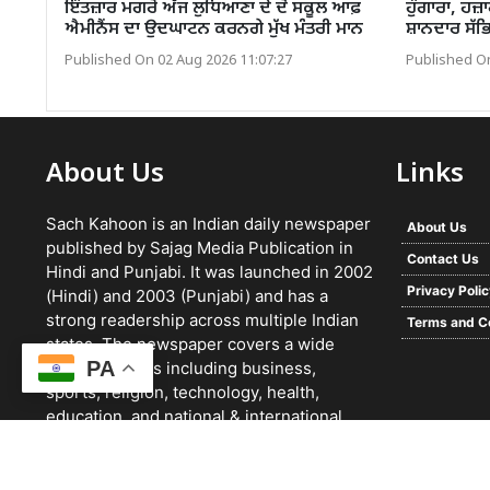
ਇੰਤਜ਼ਾਰ ਮਗਰੋਂ ਅੱਜ ਲੁਧਿਆਣਾ ਦੇ ਦੋ ਸਕੂਲ ਆਫ਼
ਹੁੰਗਾਰਾ, ਹਜ਼
ਐਮੀਨੈਂਸ ਦਾ ਉਦਘਾਟਨ ਕਰਨਗੇ ਮੁੱਖ ਮੰਤਰੀ ਮਾਨ
ਸ਼ਾਨਦਾਰ ਸੱ
Published On 02 Aug 2026 11:07:27
Published On
About Us
Links
Sach Kahoon is an Indian daily newspaper
About Us
published by Sajag Media Publication in
Contact Us
Hindi and Punjabi. It was launched in 2002
Privacy Poli
(Hindi) and 2003 (Punjabi) and has a
strong readership across multiple Indian
Terms and C
states. The newspaper covers a wide
PA
range of topics including business,
sports, religion, technology, health,
education, and national & international
news. It focuses on verified reporting and
unbiased journalism, with a team working
24/7 and a growing digital presence.