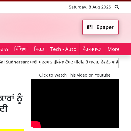
Saturday, 8 Aug 2026
Epaper
ਮੈਦਾਨ
ਸਿੱਖਿਆ
ਸਿਹਤ
Tech - Auto
ਸੈਰ-ਸਪਾਟਾ
More...
: ਸਾਈ ਸੁਦਰਸ਼ਨ ਸ਼੍ਰੀਲੰਕਾ ਟੈਸਟ ਸੀਰੀਜ਼ ਤੋਂ ਬਾਹਰ, ਦੇਵਦੱਤ ਪਡਿੱਕਲ ਖੇਡਣਗੇ ਨੰਬਰ-3 ’ਤ
Click to Watch This Video on Youtube
ਾਂ ਨੂੰ
ਦੀ