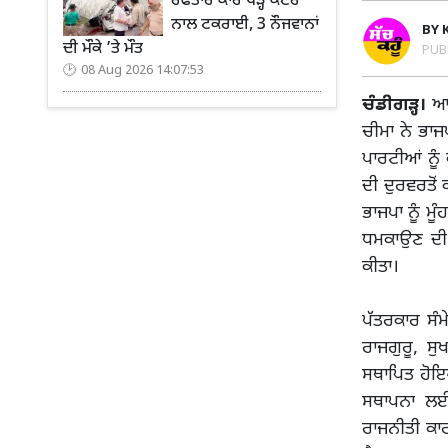
ਰਫਤਾਰ ਕਾਰ ਖੜ੍ਹੇ ਕੈਂਟਰ
ਨਾਲ ਟਕਰਾਈ, 3 ਨੌਜਵਾਨਾਂ
BY
ਦੀ ਮੌਕੇ ’ਤੇ ਮੌਤ
PUB
08 Aug 2026 14:07:53
ਚੰਡੀਗੜ੍ਹ।
ਆਮ
ਚੀਮਾ ਨੇ ਭਾਜ
ਪਾਰਟੀਆਂ ਨੂੰ
ਦੀ ਦੁਰਵਰਤੋਂ
ਭਾਜਪਾ ਨੂੰ ਮੂ
ਧਮਕਾਉਣ ਦੀ 
ਕੀਤਾ।
ਪੱਤਰਕਾਰ ਸੰਮ
ਰਾਜਗੁਰੂ, ਸ
ਸਥਾਪਿਤ ਹੋਇਆ
ਸਥਾਪਨਾ ਲਈ 
ਰਾਜਨੀਤੀ ਕਾ