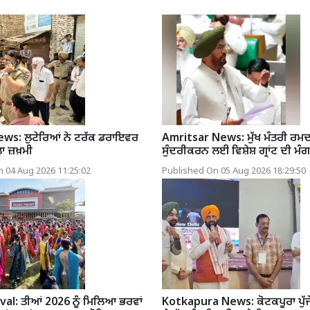
s: ਲੁਟੇਰਿਆਂ ਨੇ ਟਰੱਕ ਡਰਾਇਵਰ
Amritsar News: ਮੁੱਖ ਮੰਤਰੀ ਰਮਦ
ੀਤਾ ਜ਼ਖ਼ਮੀ
ਸੁੰਦਰੀਕਰਨ ਲਈ ਵਿਸ਼ੇਸ਼ ਗ੍ਰਾਂਟ ਦੀ ਮੰਗ
 04 Aug 2026 11:25:02
Published On 05 Aug 2026 18:29:50
val: ਤੀਆਂ 2026 ਨੂੰ ਮਿਲਿਆ ਭਰਵਾਂ
Kotkapura News: ਕੋਟਕਪੂਰਾ ਪੁੱ