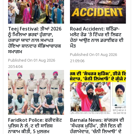
Teej Festival: ਤੀਆਂ 2026
Road Accident: ਬਠਿੰਡਾ-
ਨੂੰ ਮਿਲਿਆ ਭਰਵਾਂ ਹੁੰਗਾਰਾ,
ਮਲੋਟ ਰੋਡ ’ਤੇ ਟਿੱਪਰ ਦੀ ਲਿਫਟ
ਹਜ਼ਾਰਾਂ ਯਾਦਾਂ ਨਾਲ ਸਮਾਪਤ
ਹੇਠਾਂ ਆਉਣ ਨਾਲ ਡਰਾਈਵਰ ਦੀ
ਹੋਇਆ ਸ਼ਾਨਦਾਰ ਸੱਭਿਆਚਾਰਕ
ਮੌਤ
ਸਮਾਗਮ
Published On 01 Aug 2026
Published On 01 Aug 2026
21:09:06
20:54:04
Faridkot Police: ਫਰੀਦਕੋਟ
Barnala News: ਕਾਂਗਰਸ ਦੀ
ਪੁਲਿਸ ਨੇ ਲੱੁਟ ਦੀ ਸਾਜ਼ਿਸ਼
‘ਸੰਪਰਕ ਮੁਹਿੰਮ’, ਤੀਜੇ ਦਿਨ ਵੀ
ਨਾਕਾਮ ਕੀਤੀ, 5 ਮੁਲਜ਼ਮ
ਹੰਗਾਮੇਦਾਰ, ‘ਚੰਨੀ ਲਿਆਓ’ ਦੇ