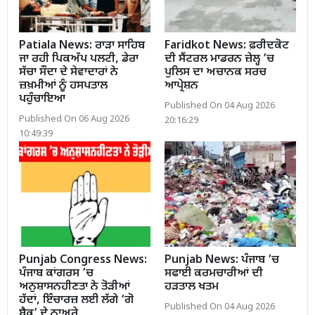
Patiala News: ਰਾੜਾ ਸਾਹਿਬ
Faridkot News: ਫ਼ਰੀਦਕੋਟ
ਜਾ ਰਹੀ ਪਿਕਅੱਪ ਪਲਟੀ, ਡੇਰਾ
ਦੀ ਸੈਂਟਰਲ ਮਾਡਰਨ ਜ਼ੇਲ੍ਹ ’ਚ
ਸੱਚਾ ਸੌਦਾ ਦੇ ਸੇਵਾਦਾਰਾਂ ਨੇ
ਪੁਲਿਸ ਦਾ ਅਚਾਨਕ ਸਰਚ
ਜ਼ਖ਼ਮੀਆਂ ਨੂੰ ਹਸਪਤਾਲ
ਆਪ੍ਰੇਸ਼ਨ
ਪਹੁੰਚਾਇਆ
Published On 04 Aug 2026
Published On 06 Aug 2026
20:16:29
10:49:39
Punjab Congress News:
Punjab News: ਪੰਜਾਬ ’ਚ
ਪੰਜਾਬ ਕਾਂਗਰਸ ’ਚ
ਸਫਾਈ ਕਰਮਚਾਰੀਆਂ ਦੀ
ਅਨੁਸ਼ਾਸਨਹੀਣਤਾ ਨੇ ਤੋੜੀਆਂ
ਹੜਤਾਲ ਖਤਮ
ਹੱਦਾਂ, ਇੰਚਾਰਜ਼ ਲਈ ਲੱਗੇ ‘ਗੋ
Published On 04 Aug 2026
ਬੈਕ’ ਦੇ ਨਾਅਰੇ