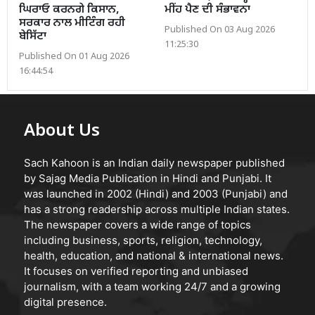
ਘਿਰਾਓ ਕਰਨਗੇ ਕਿਸਾਨ,
ਮੀਂਹ ਪੈਣ ਦੀ ਸੰਭਾਵਨਾ
ਸਰਕਾਰ ਨਾਲ ਮੀਟਿੰਗ ਰਹੀ
Published On 03 Aug 2026
ਬੇਸਿੱਟਾ
11:25:30
Published On 01 Aug 2026
16:44:54
About Us
Sach Kahoon is an Indian daily newspaper published
by Sajag Media Publication in Hindi and Punjabi. It
was launched in 2002 (Hindi) and 2003 (Punjabi) and
has a strong readership across multiple Indian states.
The newspaper covers a wide range of topics
including business, sports, religion, technology,
health, education, and national & international news.
It focuses on verified reporting and unbiased
journalism, with a team working 24/7 and a growing
digital presence.