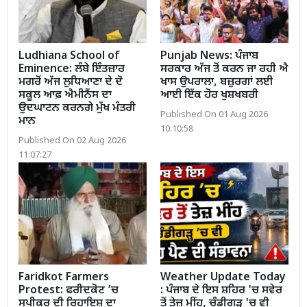
Ludhiana School of
Punjab News: ਪੰਜਾਬ
Eminence: ਲੰਬੇ ਇੰਤਜ਼ਾਰ
ਸਰਕਾਰ ਅੱਜ ਤੋਂ ਕਰਨ ਜਾ ਰਹੀ ਐ
ਮਗਰੋਂ ਅੱਜ ਲੁਧਿਆਣਾ ਦੇ ਦੋ
ਖਾਸ ਉਪਰਾਲਾ, ਬਜ਼ੁਰਗਾਂ ਲਈ
ਸਕੂਲ ਆਫ਼ ਐਮੀਨੈਂਸ ਦਾ
ਆਈ ਇੱਕ ਹੋਰ ਖੁਸ਼ਖਬਰੀ
ਉਦਘਾਟਨ ਕਰਨਗੇ ਮੁੱਖ ਮੰਤਰੀ
Published On 01 Aug 2026
ਮਾਨ
10:10:58
Published On 02 Aug 2026
11:07:27
Faridkot Farmers
Weather Update Today
Protest: ਫਰੀਦਕੋਟ ’ਚ
: ਪੰਜਾਬ ਦੇ ਇਸ ਸ਼ਹਿਰ 'ਚ ਸਵੇਰ
ਸਪੀਕਰ ਦੀ ਰਿਹਾਇਸ਼ ਦਾ
ਤੋਂ ਤੇਜ਼ ਮੀਂਹ, ਚੰਡੀਗੜ੍ਹ 'ਚ ਵੀ