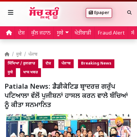
Epaper
ਦੇਸ਼
ਕੁੱਲ ਜਹਾਨ
ਸੂਬੇ
ਖੇਤੀਬਾੜੀ
Fraud Alert
ਸੱ
ਸੂਬੇ
ਪੰਜਾਬ
ਸਿੱਖਿਆ / ਰੁਜਗਾਰ
ਦੇਸ਼
ਪੰਜਾਬ
Breaking News
ਸੂਬੇ
ਖਾਸ ਖਬਰ
Patiala News: ਡੈਡੀਕੇਟਿਡ ਬ੍ਰਾਦਰਜ਼ ਗਰੁੱਪ
ਪਟਿਆਲਾ ਵੱਲੋਂ ਪੁਜੀਸ਼ਨਾਂ ਹਾਸਲ ਕਰਨ ਵਾਲੇ ਬੱਚਿਆਂ
ਨੂੰ ਕੀਤਾ ਸਨਮਾਨਿਤ