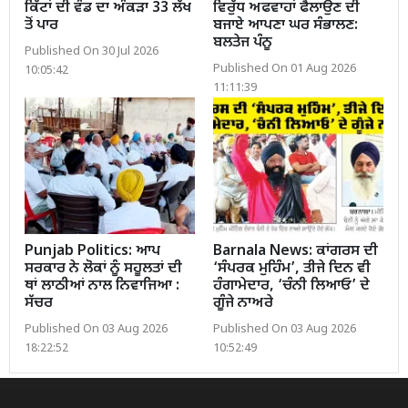
ਕਿੱਟਾਂ ਦੀ ਵੰਡ ਦਾ ਅੰਕੜਾ 33 ਲੱਖ
ਵਿਰੁੱਧ ਅਫਵਾਹਾਂ ਫੈਲਾਉਣ ਦੀ
ਤੋਂ ਪਾਰ
ਬਜਾਏ ਆਪਣਾ ਘਰ ਸੰਭਾਲਣ:
ਬਲਤੇਜ ਪੰਨੂ
Published On 30 Jul 2026
Published On 01 Aug 2026
10:05:42
11:11:39
Punjab Politics: ਆਪ
Barnala News: ਕਾਂਗਰਸ ਦੀ
ਸਰਕਾਰ ਨੇ ਲੋਕਾਂ ਨੂੰ ਸਹੂਲਤਾਂ ਦੀ
‘ਸੰਪਰਕ ਮੁਹਿੰਮ’, ਤੀਜੇ ਦਿਨ ਵੀ
ਥਾਂ ਲਾਠੀਆਂ ਨਾਲ ਨਿਵਾਜਿਆ :
ਹੰਗਾਮੇਦਾਰ, ‘ਚੰਨੀ ਲਿਆਓ’ ਦੇ
ਸੱਚਰ
ਗੂੰਜੇ ਨਾਅਰੇ
Published On 03 Aug 2026
Published On 03 Aug 2026
18:22:52
10:52:49