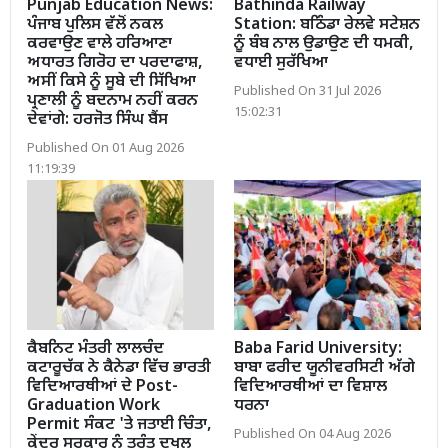
Punjab Education News:
Bathinda Railway
ਪੰਜਾਬ ਪੁਲਿਸ ਵੱਲੋਂ ਨਕਲ
Station: ਬਠਿੰਡਾ ਰੇਲਵੇ ਸਟੇਸ਼ਨ
ਕਰਵਾਉਣ ਵਾਲੇ ਹਰਿਆਣਾ
ਨੂੰ ਬੰਬ ਨਾਲ ਉਡਾਉਣ ਦੀ ਧਮਕੀ,
ਅਧਾਰਤ ਗਿਰੋਹ ਦਾ ਪਰਦਾਫਾਸ਼,
ਵਧਾਈ ਸੁਰੱਖਿਆ
ਅਸੀਂ ਕਿਸੇ ਨੂੰ ਸੂਬੇ ਦੀ ਸਿੱਖਿਆ
Published On 31 Jul 2026
ਪ੍ਰਣਾਲੀ ਨੂੰ ਬਦਨਾਮ ਨਹੀਂ ਕਰਨ
15:02:31
ਦੇਵਾਂਗੇ: ਹਰਜੋਤ ਸਿੰਘ ਬੈਂਸ
Published On 01 Aug 2026
11:19:39
ਕੈਬਨਿਟ ਮੰਤਰੀ ਲਾਲਚੰਦ
Baba Farid University:
ਕਟਾਰੂਚੱਕ ਨੇ ਕੈਨੇਡਾ ਵਿੱਚ ਭਾਰਤੀ
ਬਾਬਾ ਫਰੀਦ ਯੂਨੀਵਰਸਿਟੀ ਅੱਗੇ
ਵਿਦਿਆਰਥੀਆਂ ਦੇ Post-
ਵਿਦਿਆਰਥੀਆਂ ਦਾ ਵਿਸ਼ਾਲ
Graduation Work
ਧਰਨਾ
Permit ਸੰਕਟ 'ਤੇ ਜਤਾਈ ਚਿੰਤਾ,
Published On 04 Aug 2026
ਕੇਂਦਰ ਸਰਕਾਰ ਨੂੰ ਤੁਰੰਤ ਦਖਲ