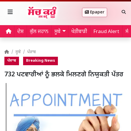
Epaper
ਦੇਸ਼
ਕੁੱਲ ਜਹਾਨ
ਸੂਬੇ
ਖੇਤੀਬਾੜੀ
Fraud Alert
ਸੱ
ਸੂਬੇ
ਪੰਜਾਬ
ਪੰਜਾਬ
Breaking News
732 ਪਟਵਾਰੀਆਂ ਨੂੰ ਭਲਕੇ ਮਿਲਣਗੇ ਨਿਯੁਕਤੀ ਪੱਤਰ