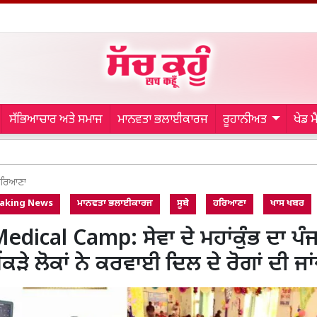
ਸੱਭਿਆਚਾਰ ਅਤੇ ਸਮਾਜ
ਮਾਨਵਤਾ ਭਲਾਈਕਾਰਜ
ਰੂਹਾਨੀਅਤ
ਖੇਡ 
Iran ਦੀ ਚੇ
ਰਿਆਣਾ
aking News
ਮਾਨਵਤਾ ਭਲਾਈਕਾਰਜ
ਸੂਬੇ
ਹਰਿਆਣਾ
ਖਾਸ ਖਬਰ
edical Camp: ਸੇਵਾ ਦੇ ਮਹਾਂਕੁੰਭ ਦਾ ਪੰਜ
ਂਕੜੇ ਲੋਕਾਂ ਨੇ ਕਰਵਾਈ ਦਿਲ ਦੇ ਰੋਗਾਂ ਦੀ ਜਾ