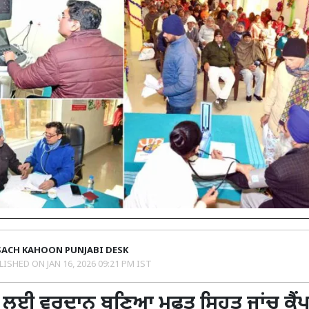
SACH KAHOON PUNJABI DESK
LISHED ON
JAN 16, 2026 09:21 PM IST
ਾਂ ਲਈ ਵਰਦਾਨ ਬਣਿਆ ਮੁਫ਼ਤ ਸਿਹਤ ਜਾਂਚ ਕੈਂ