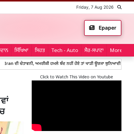
Friday, 7 Aug 2026
Epaper
ਮੈਦਾਨ
ਸਿੱਖਿਆ
ਸਿਹਤ
Tech - Auto
ਸੈਰ-ਸਪਾਟਾ
More...
ਤਾਵਨੀ, ਅਮਰੀਕੀ ਹਮਲੇ ਬੰਦ ਨਹੀਂ ਹੋਏ ਤਾਂ ਖਾੜੀ ਊਰਜਾ ਬੁਨਿਆਦੀ ਢਾਂਚੇ 'ਤੇ ਹੋਵੇਗੀ ਜਵਾਬ
Click to Watch This Video on Youtube
ਵਾਂ
ਂਚ