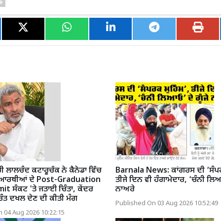
ੀ ਲਾਲਚੰਦ ਕਟਾਰੂਚੱਕ ਨੇ ਕੈਨੇਡਾ ਵਿੱਚ
Barnala News: ਕਾਂਗਰਸ ਦੀ ‘ਸੰਪਰ
ਿਆਰਥੀਆਂ ਦੇ Post-Graduation
ਤੀਜੇ ਦਿਨ ਵੀ ਹੰਗਾਮੇਦਾਰ, ‘ਚੰਨੀ ਲਿਆਓ
 ਸੰਕਟ 'ਤੇ ਜਤਾਈ ਚਿੰਤਾ, ਕੇਂਦਰ
ਨਾਅਰੇ
ੁਰੰਤ ਦਖਲ ਦੇਣ ਦੀ ਕੀਤੀ ਮੰਗ
Published On 03 Aug 2026 10:52:49
 04 Aug 2026 10:22:15