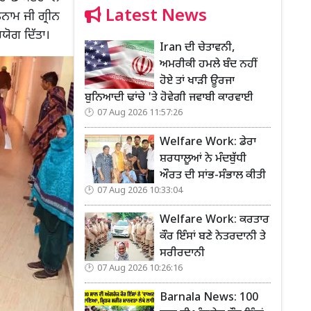
Latest News
ਨਾਮ ਜੀ ਗ੍ਰੀਨ
ਯੋਗ ਦਿੱਤਾ।
Iran ਦੀ ਚੇਤਾਵਨੀ,
ਅਮਰੀਕੀ ਹਮਲੇ ਬੰਦ ਨਹੀਂ
ਹੋਏ ਤਾਂ ਖਾੜੀ ਊਰਜਾ
ਬੁਨਿਆਦੀ ਢਾਂਚੇ 'ਤੇ ਹੋਵੇਗੀ ਜਵਾਬੀ ਕਾਰਵਾਈ
07 Aug 2026 11:57:26
Welfare Work: ਡੇਰਾ
ਸ਼ਰਧਾਲੂਆਂ ਨੇ ਮੰਦਬੁੱਧੀ
ਔਰਤ ਦੀ ਸਾਂਭ-ਸੰਭਾਲ ਕੀਤੀ
07 Aug 2026 10:33:04
Welfare Work: ਕਰਤਾਰ
ਕੌਰ ਇੰਸਾਂ ਬਣੇ ਨੇਤਰਦਾਨੀ ਤੇ
ਸਰੀਰਦਾਨੀ
07 Aug 2026 10:26:16
Barnala News: 100