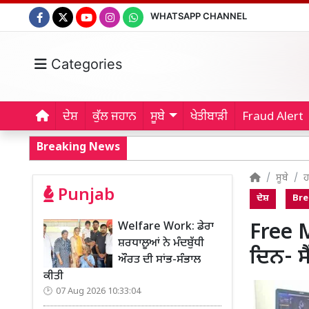
WHATSAPP CHANNEL
Categories
ਦੇਸ਼
ਕੁੱਲ ਜਹਾਨ
ਸੂਬੇ
ਖੇਤੀਬਾੜੀ
Fraud Alert
Breaking News
ਸੂਬੇ
ਹ
Punjab
ਦੇਸ਼
Bre
Welfare Work: ਡੇਰਾ
Free M
ਸ਼ਰਧਾਲੂਆਂ ਨੇ ਮੰਦਬੁੱਧੀ
ਦਿਨ- ਸੈ
ਔਰਤ ਦੀ ਸਾਂਭ-ਸੰਭਾਲ
ਕੀਤੀ
07 Aug 2026 10:33:04