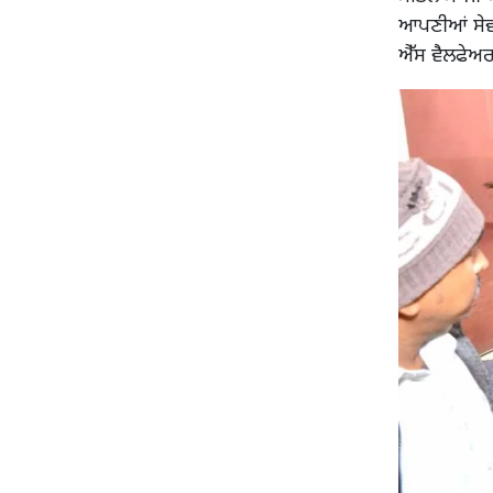
ਆਪਣੀਆਂ ਸੇਵਾ
ਐੱਸ ਵੈਲਫੇਅਰ