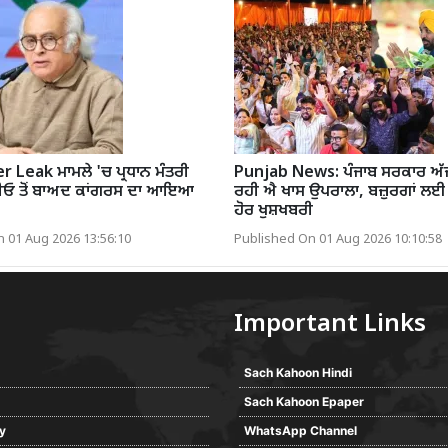
 Leak ਮਾਮਲੇ 'ਚ ਪ੍ਰਧਾਨ ਮੰਤਰੀ
Punjab News: ਪੰਜਾਬ ਸਰਕਾਰ ਅੱਜ 
ਡੀਓ ਤੋਂ ਬਾਅਦ ਕਾਂਗਰਸ ਦਾ ਆਇਆ
ਰਹੀ ਐ ਖਾਸ ਉਪਰਾਲਾ, ਬਜ਼ੁਰਗਾਂ ਲ
ਹੋਰ ਖੁਸ਼ਖਬਰੀ
 01 Aug 2026 13:56:10
Published On 01 Aug 2026 10:10:58
Important Links
Sach Kahoon Hindi
Sach Kahoon Epaper
cy
WhatsApp Channel