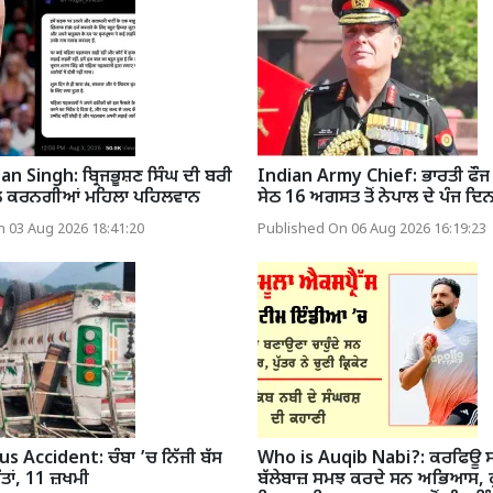
n Singh: ਬ੍ਰਿਜਭੂਸ਼ਣ ਸਿੰਘ ਦੀ ਬਰੀ
Indian Army Chief: ਭਾਰਤੀ ਫੌਜ
ੀਲ ਕਰਨਗੀਆਂ ਮਹਿਲਾ ਪਹਿਲਵਾਨ
ਸੇਠ 16 ਅਗਸਤ ਤੋਂ ਨੇਪਾਲ ਦੇ ਪੰਜ ਦਿਨਾਂ
 03 Aug 2026 18:41:20
Published On 06 Aug 2026 16:19:23
 Accident: ਚੰਬਾ ’ਚ ਨਿੱਜੀ ਬੱਸ
Who is Auqib Nabi?: ਕਰਫਿਊ ਸਮੇਂ
ੌਤਾਂ, 11 ਜ਼ਖਮੀ
ਬੱਲੇਬਾਜ਼ ਸਮਝ ਕਰਦੇ ਸਨ ਅਭਿਆਸ, ਕੁੱ