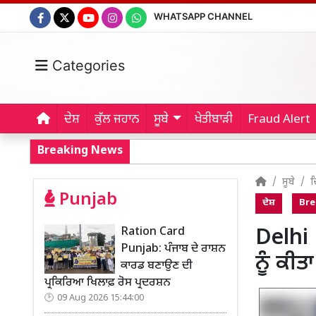
WHATSAPP CHANNEL
Categories
ਦੇਸ਼
ਕੁੱਲ ਜਹਾਨ
ਸੂਬੇ
ਖੇਤੀਬਾੜੀ
Fraud Alert
Breaking News
ਸੂਬੇ
ਦ
Punjab
ਦੇਸ਼
Bre
Ration Card
Delhi
Punjab: ਪੰਜਾਬ ਦੇ ਰਾਸ਼ਨ
ਨੂੰ ਕੀਤ
ਕਾਰਡ ਬਣਾਉਣ ਦੀ
ਪ੍ਰਕਿਰਿਆ ਖਿਲਾਫ਼ ਰੋਸ ਪ੍ਰਦਰਸ਼ਨ
09 Aug 2026 15:44:00