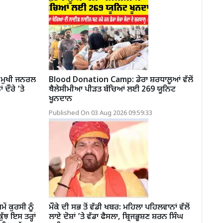
 ਮੁਖੀ ਜਨਰਲ
Blood Donation Camp: ਡੇਰਾ ਸ਼ਰਧਾਲੂਆਂ ਵੱਲੋਂ
 ਦੌਰੇ ’ਤੇ
ਥੈਲੇਸੀਮੀਆ ਪੀੜਤ ਬੱਚਿਆਂ ਲਈ 269 ਯੂਨਿਟ
ਖੂਨਦਾਨ
Published On 03 Aug 2026 09:59:33
 ਕੁਰਸੀ ਨੂੰ
ਮੌਕੇ ਦੀ ਸਭ ਤੋਂ ਵੱਡੀ ਖਬਰ: ਮਹਿਲਾ ਪਹਿਲਵਾਨਾਂ ਵੱਲੋਂ
ਝ ਇਸ ਤਰ੍ਹਾਂ
ਲਾਏ ਦੋਸ਼ਾਂ ’ਤੇ ਵੱਡਾ ਫੈਸਲਾ, ਬ੍ਰਿਜਭੂਸ਼ਣ ਸ਼ਰਨ ਸਿੰਘ