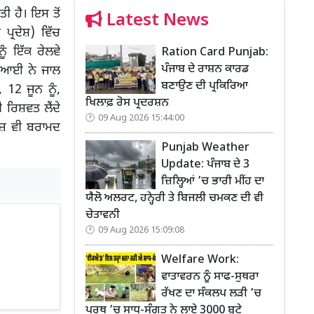
ੀ ਹੈ। ਇਸ ਤੋਂ
Latest News
ਪ੍ਰਦੇਸ਼) ਵਿੱਚ
ੰ ਇੱਕ ਰੇਲਵੇ
Ration Card Punjab:
ਪੰਜਾਬ ਦੇ ਰਾਸ਼ਨ ਕਾਰਡ
ਸੀਬੀਆਈ ਨੇ ਜਾਲ
ਬਣਾਉਣ ਦੀ ਪ੍ਰਕਿਰਿਆ
 12 ਜੂਨ ਨੂੰ,
ਖਿਲਾਫ਼ ਰੋਸ ਪ੍ਰਦਰਸ਼ਨ
ਰਿਸ਼ਵਤ ਲੈਂਦੇ
09 Aug 2026 15:44:00
ੇਜ਼ ਵੀ ਬਰਾਮਦ
Punjab Weather
Update: ਪੰਜਾਬ ਦੇ 3
ਜ਼ਿਲ੍ਹਿਆਂ ’ਚ ਭਾਰੀ ਮੀਂਹ ਦਾ
ਯੈਲੋ ਅਲਰਟ, ਹਨ੍ਹੇਰੀ ਤੇ ਬਿਜਲੀ ਚਮਕਣ ਦੀ ਵੀ
ਚੇਤਾਵਨੀ
09 Aug 2026 15:09:08
Welfare Work:
ਵਾਤਾਵਰਨ ਨੂੰ ਸਾਫ-ਸੁਥਰਾ
ਰੱਖਣ ਦਾ ਸੰਕਲਪ ਲੜੀ ’ਚ
ਪਰਥ ’ਚ ਸਾਧ-ਸੰਗਤ ਨੇ ਲਾਏ 3000 ਬੂਟੇ