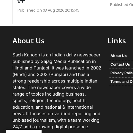
ਪਾਸ
Published On
Published On 03 Aug 2026 20:15:49
About Us
Links
Sach Kahoon is an Indian daily newspaper
About Us
published by Sajag Media Publication in
Contact Us
Hindi and Punjabi. It was launched in 2002
Privacy Poli
(Hindi) and 2003 (Punjabi) and has a
strong readership across multiple Indian
Terms and C
states. The newspaper covers a wide
range of topics including business,
sports, religion, technology, health,
education, and national & international
news. It focuses on verified reporting and
unbiased journalism, with a team working
24/7 and a growing digital presence.