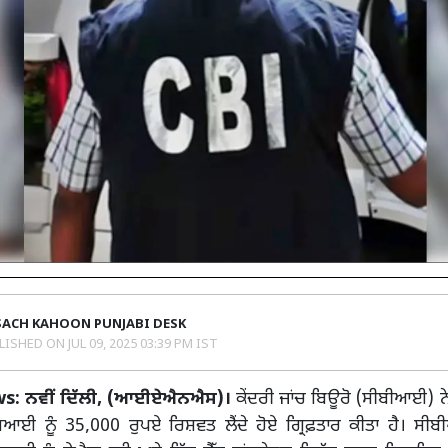
SACH KAHOON PUNJABI DESK
LISHED ON
JUL 09, 2025 03:39 PM IST
s: ਨਵੀਂ ਦਿੱਲੀ, (ਆਈਏਐਨਐਸ)।
ਕੇਂਦਰੀ ਜਾਂਚ ਬਿਊਰੋ (ਸੀਬੀਆਈ) ਨੇ
ਆਈ ਨੂੰ 35,000 ਰੁਪਏ ਰਿਸ਼ਵਤ ਲੈਂਦੇ ਹੋਏ ਗ੍ਰਿਫ਼ਤਾਰ ਕੀਤਾ ਹੈ। ਸ