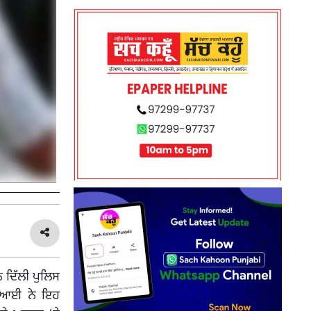
 ਦਿੱਲੀ ਪੁਲਿਸ
ੀਬੀਆਈ ਨੇ ਇਹ