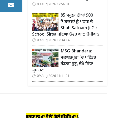
09 Aug 2026 12:56:01
85 ਸਕੂਲਾਂ ਦੀਆਂ 900
ਖਿਡਾਰਨਾਂ ਨੂੰ ਪਛਾੜ ਕੇ
Shah Satnam Ji Girls
School Sirsa ਬਣਿਆ ਓਵਰ ਆਲ ਚੈਂਪੀਅਨ
09 Aug 2026 12:34:14
MSG Bhandara:
ਸਲਾਬਤਪੁਰਾ ’ਚ ਪਵਿੱਤਰ
ਭੰਡਾਰਾ ਸ਼ੁਰੂ, ਦੇਖੋ ਸਿੱਧਾ
ਪ੍ਰਸਾਰਣ
09 Aug 2026 11:11:21