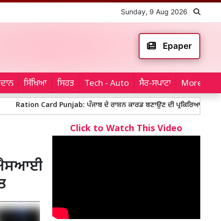
Sunday, 9 Aug 2026
Epaper
ਮੈਦਾਨ
ਸਿੱਖਿਆ
ਸਿਹਤ
Tech - Auto
ਸੈਰ-ਸਪਾਟਾ
More...
on Card Punjab: ਪੰਜਾਬ ਦੇ ਰਾਸ਼ਨ ਕਾਰਡ ਬਣਾਉਣ ਦੀ ਪ੍ਰਕਿਰਿਆ ਖਿਲਾਫ਼ ਰੋਸ ਪ੍ਰਦਰ
Click to Watch This Video
 ਏਐਸਆਈ
ਵਤ