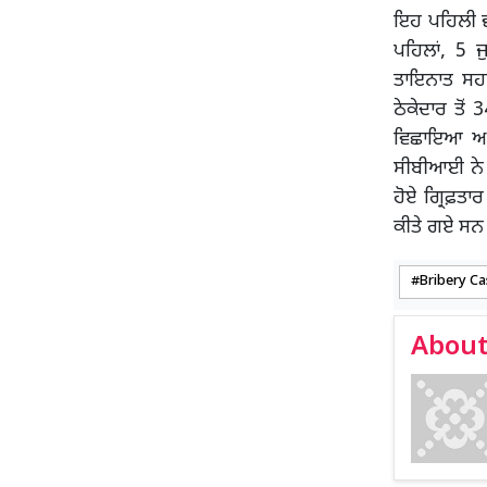
ਇਹ ਪਹਿਲੀ ਵਾ
ਪਹਿਲਾਂ, 5 ਜੁ
ਤਾਇਨਾਤ ਸਹਾ
ਠੇਕੇਦਾਰ ਤੋਂ 
ਵਿਛਾਇਆ ਅਤੇ 
ਸੀਬੀਆਈ ਨੇ ਸ
ਹੋਏ ਗ੍ਰਿਫ਼ਤ
ਕੀਤੇ ਗਏ ਸ
Bribery Ca
About