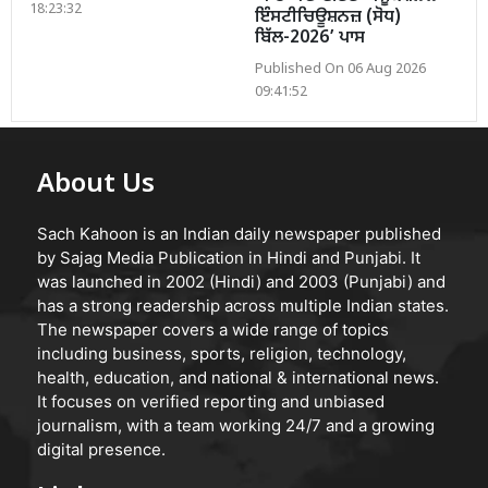
18:23:32
ਇੰਸਟੀਚਿਊਸ਼ਨਜ਼ (ਸੋਧ)
ਬਿੱਲ-2026’ ਪਾਸ
Published On 06 Aug 2026
09:41:52
About Us
Sach Kahoon is an Indian daily newspaper published
by Sajag Media Publication in Hindi and Punjabi. It
was launched in 2002 (Hindi) and 2003 (Punjabi) and
has a strong readership across multiple Indian states.
The newspaper covers a wide range of topics
including business, sports, religion, technology,
health, education, and national & international news.
It focuses on verified reporting and unbiased
journalism, with a team working 24/7 and a growing
digital presence.