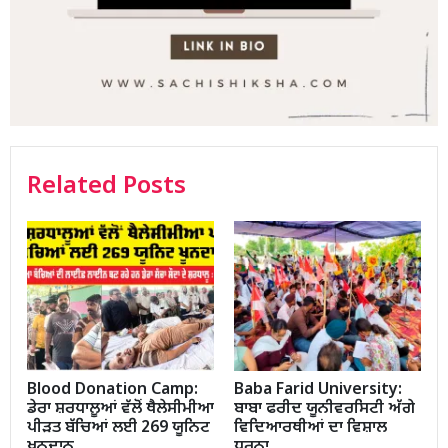
Related Posts
Blood Donation Camp:
Baba Farid University:
ਡੇਰਾ ਸ਼ਰਧਾਲੂਆਂ ਵੱਲੋਂ ਥੈਲੇਸੀਮੀਆ
ਬਾਬਾ ਫਰੀਦ ਯੂਨੀਵਰਸਿਟੀ ਅੱਗੇ
ਪੀੜਤ ਬੱਚਿਆਂ ਲਈ 269 ਯੂਨਿਟ
ਵਿਦਿਆਰਥੀਆਂ ਦਾ ਵਿਸ਼ਾਲ
ਖੂਨਦਾਨ
ਧਰਨਾ