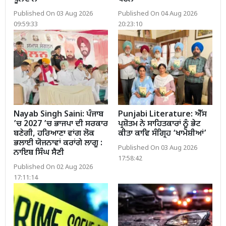
Published On 03 Aug 2026
Published On 04 Aug 2026
09:59:33
20:23:10
Nayab Singh Saini: ਪੰਜਾਬ
Punjabi Literature: ਐੱਸ
’ਚ 2027 ’ਚ ਭਾਜਪਾ ਦੀ ਸਰਕਾਰ
ਪ੍ਰਸ਼ੋਤਮ ਨੇ ਸਾਹਿਤਕਾਰਾਂ ਨੂੰ ਭੇਟ
ਬਣੇਗੀ, ਹਰਿਆਣਾ ਵਾਂਗ ਲੋਕ
ਕੀਤਾ ਕਾਵਿ ਸੰਗ੍ਰਿਹ ‘ਖਾਮੋਸ਼ੀਆਂ’
ਭਲਾਈ ਯੋਜਨਾਵਾਂ ਕਰਾਂਗੇ ਲਾਗੂ :
Published On 03 Aug 2026
ਨਾਇਬ ਸਿੰਘ ਸੈਣੀ
17:58:42
Published On 02 Aug 2026
17:11:14