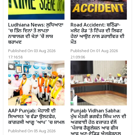
Ludhiana News: ਲੁਧਿਆਣਾ
Road Accident: ਬਠਿੰਡਾ-
’ਚ ਤਿੰਨ ਦਿਨਾਂ ਤੋਂ ਲਾਪਤਾ
ਮਲੋਟ ਰੋਡ ’ਤੇ ਟਿੱਪਰ ਦੀ ਲਿਫਟ
ਨਾਬਾਲਗ ਦੀ ਖੇਤਾਂ ’ਚੋਂ ਲਾਸ਼
ਹੇਠਾਂ ਆਉਣ ਨਾਲ ਡਰਾਈਵਰ ਦੀ
ਬਰਾਮਦ
ਮੌਤ
Published On 03 Aug 2026
Published On 01 Aug 2026
17:16:58
21:09:06
AAP Punjab: ਮੋਹਾਲੀ ਦੀ
Punjab Vidhan Sabha:
ਸਿਆਸਤ ’ਚ ਵੱਡਾ ਉਲਟਫੇਰ,
ਮੁੱਖ ਮੰਤਰੀ ਭਗਵੰਤ ਸਿੰਘ ਮਾਨ ਦੀ
ਕਾਂਗਰਸੀ ਆਗੂ ‘ਆਪ’ ’ਚ ਸ਼ਾਮਲ
ਅਗਵਾਈ ਹੇਠ ਵਜ਼ਾਰਤ ਵੱਲੋਂ
‘ਪੰਜਾਬ ਰੈਗੂਲੇਸ਼ਨ ਆਫ ਫੀਸ
Published On 05 Aug 2026
ਆਫ ਅਣ-ਏਡਿਡ ਐਜੂਕੇਸ਼ਨਲ