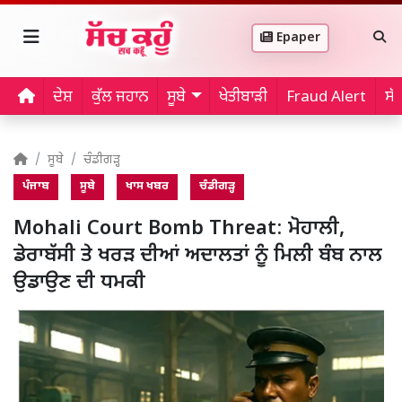
Epaper
ਦੇਸ਼
ਕੁੱਲ ਜਹਾਨ
ਸੂਬੇ
ਖੇਤੀਬਾੜੀ
Fraud Alert
ਸੱ
ਸੂਬੇ
ਚੰਡੀਗੜ੍ਹ
ਪੰਜਾਬ
ਸੂਬੇ
ਖਾਸ ਖਬਰ
ਚੰਡੀਗੜ੍ਹ
Mohali Court Bomb Threat: ਮੋਹਾਲੀ,
ਡੇਰਾਬੱਸੀ ਤੇ ਖਰੜ ਦੀਆਂ ਅਦਾਲਤਾਂ ਨੂੰ ਮਿਲੀ ਬੰਬ ਨਾਲ
ਉਡਾਉਣ ਦੀ ਧਮਕੀ