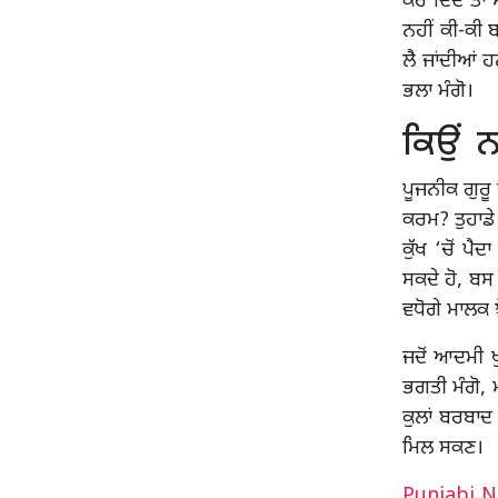
ਕਰ ਦਿੰਦੇ ਤਾਂ
ਨਹੀਂ ਕੀ-ਕੀ 
ਲੈ ਜਾਂਦੀਆਂ 
ਭਲਾ ਮੰਗੋ।
ਕਿਉਂ ਨਹ
ਪੂਜਨੀਕ ਗੁਰੂ 
ਕਰਮ? ਤੁਹਾਡੇ ਤ
ਕੁੱਖ ‘ਚੋਂ ਪੈ
ਸਕਦੇ ਹੋ, ਬਸ
ਵਧੋਗੇ ਮਾਲਕ
ਜਦੋਂ ਆਦਮੀ ਖ
ਭਗਤੀ ਮੰਗੋ, ਮ
ਕੁਲਾਂ ਬਰਬਾਦ
ਮਿਲ ਸਕਣ।
Punjabi 