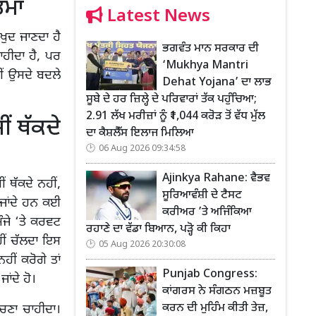
ਤਮਾ
Latest News
ੁਦ ਜਾਣਦਾ ਹੈ
ਭਗਵੰਤ ਮਾਨ ਸਰਕਾਰ ਦੀ
ਹੀਦਾ ਹੈ, ਪਰ
‘Mukhya Mantri
ਂ ਉਸਦੇ ਬਦਲੇ
Dehat Yojana’ ਦਾ ਲਾਭ
ਸੂਬੇ ਦੇ ਹਰ ਜ਼ਿਲ੍ਹੇ ਦੇ ਪਰਿਵਾਰਾਂ ਤੱਕ ਪਹੁੰਚਿਆ;
2.91 ਲੱਖ ਮਰੀਜ਼ਾਂ ਨੂੰ ₹1,044 ਕਰੋੜ ਤੋਂ ਵੱਧ ਮੁੱਲ
ੀਂ ਥੱਕਦੇ
ਦਾ ਕੈਸ਼ਲੈੱਸ ਇਲਾਜ ਮਿਲਿਆ
06 Aug 2026 09:34:58
Ajinkya Rahane: ਵੈਭਵ
ਂ ਥੱਕਦੇ ਨਹੀਂ,
ਸੂਰਿਆਵੰਸ਼ੀ ਦੇ ਟੈਸਟ
ਕ ਜਾਂਦੇ ਹਨ ਕਈ
ਕਰੀਅਰ ’ਤੇ ਅਜਿੰਕਿਆ
ੰਜੇ ‘ਤੇ ਕਰਵਟ
ਰਹਾਣੇ ਦਾ ਵੱਡਾ ਬਿਆਨ, ਪੜ੍ਹੋ ਕੀ ਕਿਹਾ
ਹੀਂ ਚੱਲਦਾ ਇਸ
05 Aug 2026 20:30:08
ਹੀਂ ਕਰੋਗੇ ਤਾਂ
Punjab Congress:
ਜਾਂਦੇ ਹੋ।
ਕਾਂਗਰਸ ਨੇ ਸੰਗਠਨ ਮਜ਼ਬੂਤ
ਕਰਨ ਦੀ ਮੁਹਿੰਮ ਕੀਤੀ ਤੇਜ਼,
ਚਣਾ ਚਾਹੀਦਾ।