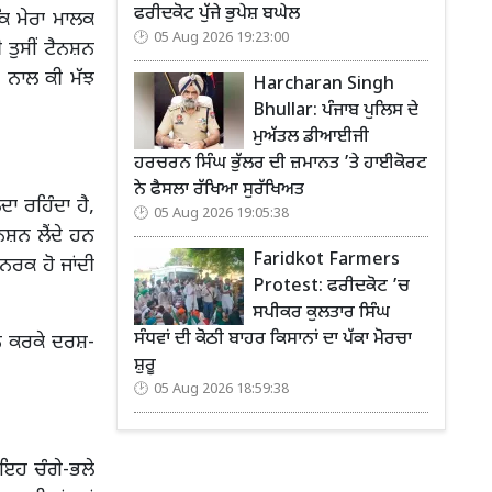
ਫਰੀਦਕੋਟ ਪੁੱਜੇ ਭੁਪੇਸ਼ ਬਘੇਲ
ੋ ਕਿ ਮੇਰਾ ਮਾਲਕ
05 Aug 2026 19:23:00
 ਤੁਸੀਂ ਟੈਨਸ਼ਨ
 ਉਸ ਨਾਲ ਕੀ ਮੱਝ
Harcharan Singh
Bhullar: ਪੰਜਾਬ ਪੁਲਿਸ ਦੇ
ਮੁਅੱਤਲ ਡੀਆਈਜੀ
ਹਰਚਰਨ ਸਿੰਘ ਭੁੱਲਰ ਦੀ ਜ਼ਮਾਨਤ ’ਤੇ ਹਾਈਕੋਰਟ
ਨੇ ਫੈਸਲਾ ਰੱਖਿਆ ਸੁਰੱਖਿਅਤ
ਾ ਰਹਿੰਦਾ ਹੈ,
05 Aug 2026 19:05:38
ਨਸ਼ਨ ਲੈਂਦੇ ਹਨ
Faridkot Farmers
ਨਰਕ ਹੋ ਜਾਂਦੀ
Protest: ਫਰੀਦਕੋਟ ’ਚ
ਸਪੀਕਰ ਕੁਲਤਾਰ ਸਿੰਘ
ਸੰਧਵਾਂ ਦੀ ਕੋਠੀ ਬਾਹਰ ਕਿਸਾਨਾਂ ਦਾ ਪੱਕਾ ਮੋਰਚਾ
ਨ ਕਰਕੇ ਦਰਸ਼-
ਸ਼ੁਰੂ
05 Aug 2026 18:59:38
 ਇਹ ਚੰਗੇ-ਭਲੇ