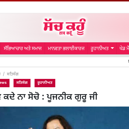
ਸੱਭਿਆਚਾਰ ਅਤੇ ਸਮਾਜ
ਮਾਨਵਤਾ ਭਲਾਈਕਾਰਜ
ਰੂਹਾਨੀਅਤ
ਖੇਡ 
ਭਗਵੰਤ ਮਾਨ ਸਰਕਾ
ਤ
ਸਤਿਸੰਗ
News
ਸਤਿਸੰਗ
ਰੂਹਾਨੀਅਤ
 ਕਦੇ ਨਾ ਸੋਚੋ : ਪੂਜਨੀਕ ਗੁਰੂ ਜੀ