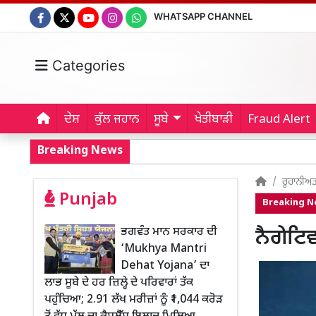
WHATSAPP CHANNEL
Categories
ਦੇਸ਼
ਕੁੱਲ ਜਹਾਨ
ਸੂਬੇ
ਖੇਤੀਬਾੜੀ
Fraud Alert
Breaking News
ਰੂਹਾਨੀਅ
Punjab
Breaking 
ਭਗਵੰਤ ਮਾਨ ਸਰਕਾਰ ਦੀ
ਨੈਗੇਟਿਵ
‘Mukhya Mantri
Dehat Yojana’ ਦਾ
ਲਾਭ ਸੂਬੇ ਦੇ ਹਰ ਜ਼ਿਲ੍ਹੇ ਦੇ ਪਰਿਵਾਰਾਂ ਤੱਕ
ਪਹੁੰਚਿਆ; 2.91 ਲੱਖ ਮਰੀਜ਼ਾਂ ਨੂੰ ₹1,044 ਕਰੋੜ