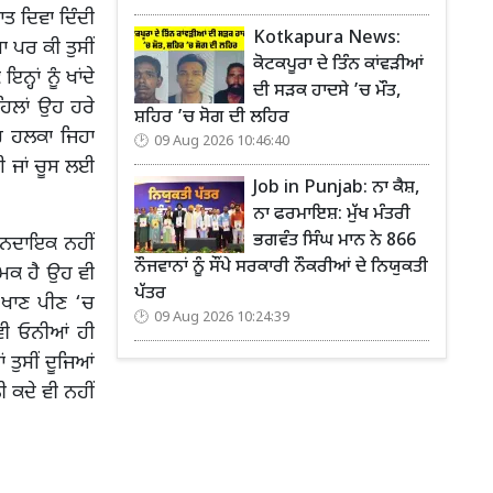
ਾਤ ਦਿਵਾ ਦਿੰਦੀ
Kotkapura News:
ਾ ਪਰ ਕੀ ਤੁਸੀਂ
ਕੋਟਕਪੂਰਾ ਦੇ ਤਿੰਨ ਕਾਂਵੜੀਆਂ
ਹਾਂ ਨੂੰ ਖਾਂਦੇ
ਦੀ ਸੜਕ ਹਾਦਸੇ ’ਚ ਮੌਤ,
ਹਿਲਾਂ ਉਹ ਹਰੇ
ਸ਼ਹਿਰ ’ਚ ਸੋਗ ਦੀ ਲਹਿਰ
ਰ ਹਲਕਾ ਜਿਹਾ
09 Aug 2026 10:46:40
ਲਈ ਜਾਂ ਚੂਸ ਲਈ
Job in Punjab: ਨਾ ਕੈਸ਼,
ਨਾ ਫਰਮਾਇਸ਼: ਮੁੱਖ ਮੰਤਰੀ
ਭਗਵੰਤ ਸਿੰਘ ਮਾਨ ਨੇ 866
ਸਾਨਦਾਇਕ ਨਹੀਂ
ਨੌਜਵਾਨਾਂ ਨੂੰ ਸੌਂਪੇ ਸਰਕਾਰੀ ਨੌਕਰੀਆਂ ਦੇ ਨਿਯੁਕਤੀ
ਨਮਕ ਹੈ ਉਹ ਵੀ
ਪੱਤਰ
ਂ ਖਾਣ ਪੀਣ ‘ਚ
09 Aug 2026 10:24:39
ਵੀ ਓਨੀਆਂ ਹੀ
 ਤੁਸੀਂ ਦੂਜਿਆਂ
 ਕਦੇ ਵੀ ਨਹੀਂ