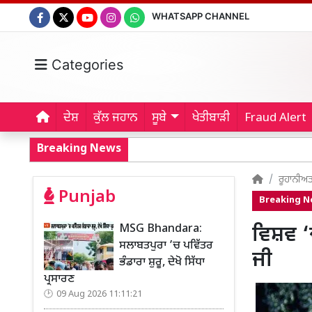
WHATSAPP CHANNEL
Categories
ਦੇਸ਼
ਕੁੱਲ ਜਹਾਨ
ਸੂਬੇ
ਖੇਤੀਬਾੜੀ
Fraud Alert
Breaking News
ਰੂਹਾਨੀਅ
Punjab
Breaking 
MSG Bhandara:
ਵਿਸ਼ਵ ‘
ਸਲਾਬਤਪੁਰਾ ’ਚ ਪਵਿੱਤਰ
ਜੀ
ਭੰਡਾਰਾ ਸ਼ੁਰੂ, ਦੇਖੋ ਸਿੱਧਾ
ਪ੍ਰਸਾਰਣ
09 Aug 2026 11:11:21