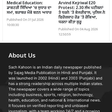
Medical Education:
Arvind Kejriwal E20
ਡਾਕਟਰੀ ਸਿੱਖਿਆ ’ਚ ਸੁਧਾਰ ਦਾ
Protest: 2.30 ਲੱਖ ਪਟੀਸ਼ਨਾਂ
ਸਮਾਂ, ਬਰਾਬਰ ਮੌਕੇ ਬਣਨ ਅਧਾਰ
ਤੇ ਧਰਨੇ 'ਤੇ ਕੇਜਰੀਵਾਲ, ਪੁਲਿਸ ਨੇ
ਫਿਰੋਜ਼ਸ਼ਾਹ ਰੋਡ ’ਤੇ ਰੋਕਿਆ,
Published On 31 Jul 2026
ਧਰਨਾ ਕੀਤਾ ਸ਼ੁਰੂ
10:00:30
Published On 04 Aug 2026
12:50:59
About Us
Sach Kahoon is an Indian daily newspaper published
by Sajag Media Publication in Hindi and Punjabi. It
was launched in 2002 (Hindi) and 2003 (Punjabi) and
has a strong readership across multiple Indian states.
The newspaper covers a wide range of topics
including business, sports, religion, technology,
health, education, and national & international news.
It focuses on verified reporting and unbiased
journalism, with a team working 24/7 and a growing