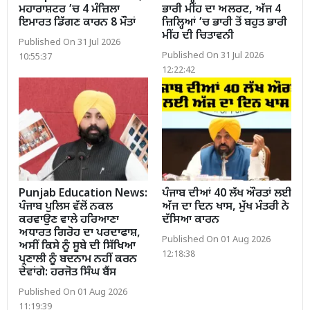
ਮਹਾਰਾਸ਼ਟਰ ’ਚ 4 ਮੰਜ਼ਿਲਾ
ਭਾਰੀ ਮੀਂਹ ਦਾ ਅਲਰਟ, ਅੱਜ 4
ਇਮਾਰਤ ਡਿੱਗਣ ਕਾਰਨ 8 ਮੌਤਾਂ
ਜ਼ਿਲ੍ਹਿਆਂ ’ਚ ਭਾਰੀ ਤੋਂ ਬਹੁਤ ਭਾਰੀ
ਮੀਂਹ ਦੀ ਚਿਤਾਵਨੀ
Published On 31 Jul 2026
Published On 31 Jul 2026
10:55:37
12:22:42
Punjab Education News:
ਪੰਜਾਬ ਦੀਆਂ 40 ਲੱਖ ਔਰਤਾਂ ਲਈ
ਪੰਜਾਬ ਪੁਲਿਸ ਵੱਲੋਂ ਨਕਲ
ਅੱਜ ਦਾ ਦਿਨ ਖਾਸ, ਮੁੱਖ ਮੰਤਰੀ ਨੇ
ਕਰਵਾਉਣ ਵਾਲੇ ਹਰਿਆਣਾ
ਦੱਸਿਆ ਕਾਰਨ
ਅਧਾਰਤ ਗਿਰੋਹ ਦਾ ਪਰਦਾਫਾਸ਼,
Published On 01 Aug 2026
ਅਸੀਂ ਕਿਸੇ ਨੂੰ ਸੂਬੇ ਦੀ ਸਿੱਖਿਆ
12:18:38
ਪ੍ਰਣਾਲੀ ਨੂੰ ਬਦਨਾਮ ਨਹੀਂ ਕਰਨ
ਦੇਵਾਂਗੇ: ਹਰਜੋਤ ਸਿੰਘ ਬੈਂਸ
Published On 01 Aug 2026
11:19:39