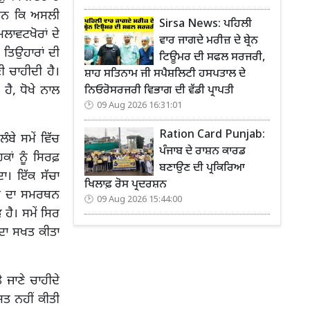
 ਹਨ ਕਿ ਅਸਲੀ
Sirsa News: ਪਹਿਲੀ
ਲਾਵਟਖੋਰਾਂ ਦੇ
ਵਾਰ ਜਾਗਦੇ ਮਰੀਜ਼ ਦੇ ਬ੍ਰੇਨ
 ਤਿਉਹਾਰਾਂ ਦੀ
ਟਿਊਮਰ ਦੀ ਸਫਲ ਸਰਜਰੀ,
 ਚਾਹੀਦੀ ਹੈ।
ਸ਼ਾਹ ਸਤਿਨਾਮ ਜੀ ਸਪੈਸ਼ਲਿਟੀ ਹਸਪਤਾਲ ਦੇ
ੈ, ਧੋਖੇ ਨਾਲ
ਨਿਓਰੋਸਰਜਰੀ ਵਿਭਾਗ ਦੀ ਵੱਡੀ ਪ੍ਰਾਪਤੀ
09 Aug 2026 16:31:01
Ration Card Punjab:
ੰਬੇ ਸਮੇਂ ਵਿੱਚ
ਪੰਜਾਬ ਦੇ ਰਾਸ਼ਨ ਕਾਰਡ
ਕਾਂ ਨੂੰ ਸਿਰਫ਼
ਬਣਾਉਣ ਦੀ ਪ੍ਰਕਿਰਿਆ
। ਇੱਕ ਸੱਚਾ
ਖਿਲਾਫ਼ ਰੋਸ ਪ੍ਰਦਰਸ਼ਨ
ੀਆਂ ਦਾ ਸਮਰਥਨ
09 Aug 2026 15:44:00
ਹੈ। ਸਮੇਂ ਸਿਰ
ਦਾ ਸਖਤ ਕੀਤਾ
 ਜਾਣੇ ਚਾਹੀਦੇ
ਸ਼ਤ ਨਹੀਂ ਕੀਤੀ