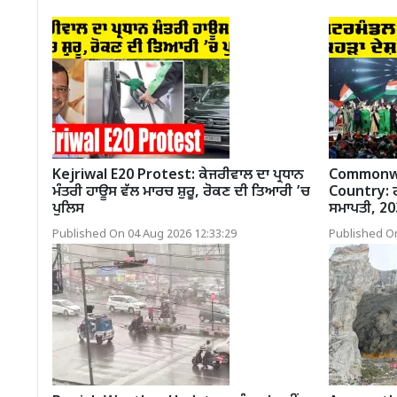
Kejriwal E20 Protest: ਕੇਜਰੀਵਾਲ ਦਾ ਪ੍ਰਧਾਨ
Commonwe
ਮੰਤਰੀ ਹਾਊਸ ਵੱਲ ਮਾਰਚ ਸ਼ੁਰੂ, ਰੋਕਣ ਦੀ ਤਿਆਰੀ ’ਚ
Country: ਰ
ਪੁਲਿਸ
ਸਮਾਪਤੀ, 20
Published On 04 Aug 2026 12:33:29
Published On