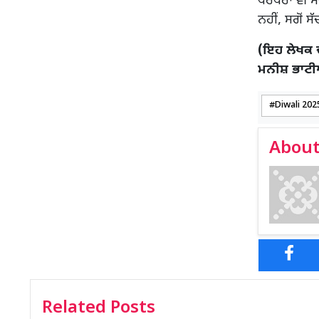
ਪਰੰਪਰਾ ਵੀ ਸ
ਨਹੀਂ, ਸਗੋਂ 
(ਇਹ ਲੇਖਕ 
ਮਨੀਸ਼ ਭਾਟ
Diwali 202
About
Related Posts