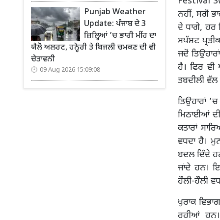
Festival S
Punjab Weather
ਨਹੀਂ, ਸਗੋਂ ਭ
Update: ਪੰਜਾਬ ਦੇ 3
ਦੇ ਧਾਗੇ, ਹਰ
ਜ਼ਿਲ੍ਹਿਆਂ ’ਚ ਭਾਰੀ ਮੀਂਹ ਦਾ
ਸਪੱਸ਼ਟ ਪ੍ਰਤੀ
ਯੈਲੋ ਅਲਰਟ, ਹਨ੍ਹੇਰੀ ਤੇ ਬਿਜਲੀ ਚਮਕਣ ਦੀ ਵੀ
ਜਦੋਂ ਤਿਉਹਾਰ
ਚੇਤਾਵਨੀ
ਹੈ। ਫਿਰ ਵੀ
09 Aug 2026 15:09:08
ਤਬਦੀਲੀ ਵੱਲ
ਤਿਉਹਾਰਾਂ ’ਚ
ਮਿਠਾਈਆਂ ਦੀਆ
ਕਤਾਰਾਂ ਸਾਰ
ਵਧਦਾ ਹੈ। ਮੁਨ
ਬਦਲ ਦਿੰਦੇ ਹ
ਜਾਂਦੇ ਹਨ। 
ਹੌਲੀ-ਹੌਲੀ ਵਧ
ਖੁਰਾਕ ਵਿਭਾਗ
ਰਹੀਆਂ ਹਨ।