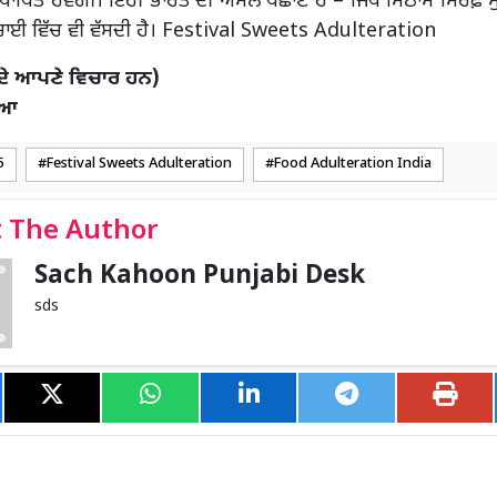
ਥਾਪਿਤ ਹੋਵੇਗੀ। ਇਹੀ ਭਾਰਤ ਦੀ ਅਸਲ ਪਛਾਣ ਹੈ – ਜਿੱਥੇ ਮਿਠਾਸ ਸਿਰਫ਼ 
ਸੱਚਾਈ ਵਿੱਚ ਵੀ ਵੱਸਦੀ ਹੈ। Festival Sweets Adulteration
ਦੇ ਆਪਣੇ ਵਿਚਾਰ ਹਨ)
ੀਆ
5
Festival Sweets Adulteration
Food Adulteration India
 The Author
Sach Kahoon Punjabi Desk
sds