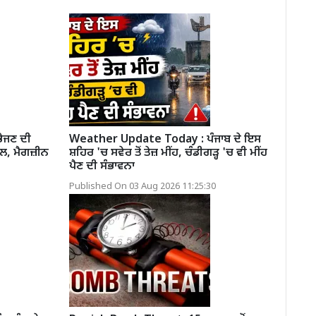
ਭੇਜਣ ਦੀ
Weather Update Today : ਪੰਜਾਬ ਦੇ ਇਸ
ੌਲ, ਮੈਗਜ਼ੀਨ
ਸ਼ਹਿਰ 'ਚ ਸਵੇਰ ਤੋਂ ਤੇਜ਼ ਮੀਂਹ, ਚੰਡੀਗੜ੍ਹ 'ਚ ਵੀ ਮੀਂਹ
ਪੈਣ ਦੀ ਸੰਭਾਵਨਾ
Published On 03 Aug 2026 11:25:30