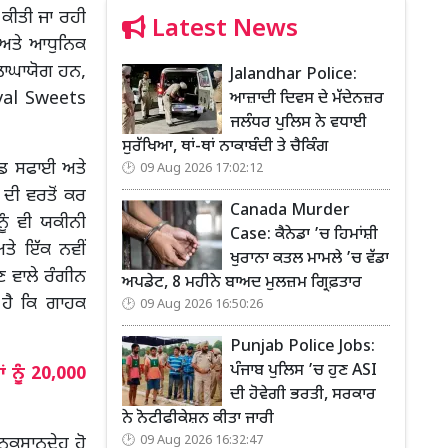
ਈ ਕੀਤੀ ਜਾ ਰਹੀ
Latest News
ਗ ਅਤੇ ਆਧੁਨਿਕ
ਲਾਘਾਯੋਗ ਹਨ,
Jalandhar Police:
tival Sweets
ਆਜ਼ਾਦੀ ਦਿਵਸ ਦੇ ਮੱਦੇਨਜ਼ਰ
ਜਲੰਧਰ ਪੁਲਿਸ ਨੇ ਵਧਾਈ
ਸੁਰੱਖਿਆ, ਥਾਂ-ਥਾਂ ਨਾਕਾਬੰਦੀ ਤੇ ਚੈਕਿੰਗ
ਂਡ ਸਫਾਈ ਅਤੇ
09 Aug 2026 17:02:12
ਦੀ ਵਰਤੋਂ ਕਰ
Canada Murder
ਨੂੰ ਵੀ ਯਕੀਨੀ
Case: ਕੈਨੇਡਾ ’ਚ ਹਿਮਾਂਸ਼ੀ
ਅਤੇ ਇੱਕ ਨਵੀਂ
ਖੁਰਾਨਾ ਕਤਲ ਮਾਮਲੇ ’ਚ ਵੱਡਾ
ਣ ਵਾਲੇ ਰੰਗੀਨ
ਅਪਡੇਟ, 8 ਮਹੀਨੇ ਬਾਅਦ ਮੁਲਜ਼ਮ ਗ੍ਰਿਫ਼ਤਾਰ
 ਹੈ ਕਿ ਗਾਹਕ
09 Aug 2026 16:50:26
Punjab Police Jobs:
ਪੰਜਾਬ ਪੁਲਿਸ ’ਚ ਹੁਣ ASI
 ਨੂੰ 20,000
ਦੀ ਹੋਵੇਗੀ ਭਰਤੀ, ਸਰਕਾਰ
ਨੇ ਨੋਟੀਫੀਕੇਸ਼ਨ ਕੀਤਾ ਜਾਰੀ
09 Aug 2026 16:32:47
ਨੁਕਸਾਨਦੇਹ ਹੋ