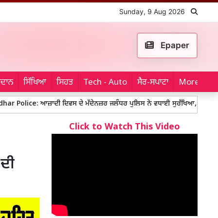
Sunday, 9 Aug 2026
Epaper
ਮੈਦਾਨ
ਸਿੱਖਿਆ
ਸਿਹਤ
Tech - Auto
ਸੈਰ-ਸਪਾਟਾ
More...
ਾਦੀ ਦਿਵਸ ਦੇ ਮੱਦੇਨਜ਼ਰ ਜਲੰਧਰ ਪੁਲਿਸ ਨੇ ਵਧਾਈ ਸੁਰੱਖਿਆ, ਥਾਂ-ਥਾਂ ਨਾਕਾਬੰਦੀ ਤੇ ਚੈਕਿ
Click to Watch This Video
 ਦੀ