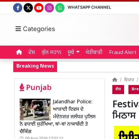
WHATSAPP CHANNEL
Categories
ਦੇਸ਼
ਕੁੱਲ ਜਹਾਨ
ਸੂਬੇ
ਖੇਤੀਬਾੜੀ
Fraud Alert
Breaking News
ਵਿਚਾਰ
Punjab
ਦੇਸ਼
Bre
Jalandhar Police:
Festiv
ਆਜ਼ਾਦੀ ਦਿਵਸ ਦੇ
ਮਿਠਾਸ 
ਮੱਦੇਨਜ਼ਰ ਜਲੰਧਰ ਪੁਲਿਸ
ਨੇ ਵਧਾਈ ਸੁਰੱਖਿਆ, ਥਾਂ-ਥਾਂ ਨਾਕਾਬੰਦੀ ਤੇ
ਚੈਕਿੰਗ
09 Aug 2026 17:02:12