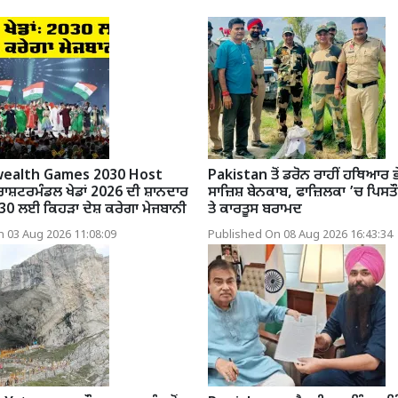
alth Games 2030 Host
Pakistan ਤੋਂ ਡਰੋਨ ਰਾਹੀਂ ਹਥਿਆਰ 
ਾਸ਼ਟਰਮੰਡਲ ਖੇਡਾਂ 2026 ਦੀ ਸ਼ਾਨਦਾਰ
ਸਾਜ਼ਿਸ਼ ਬੇਨਕਾਬ, ਫਾਜ਼ਿਲਕਾ ’ਚ ਪਿਸਤ
30 ਲਈ ਕਿਹੜਾ ਦੇਸ਼ ਕਰੇਗਾ ਮੇਜਬਾਨੀ
ਤੇ ਕਾਰਤੂਸ ਬਰਾਮਦ
 03 Aug 2026 11:08:09
Published On 08 Aug 2026 16:43:34