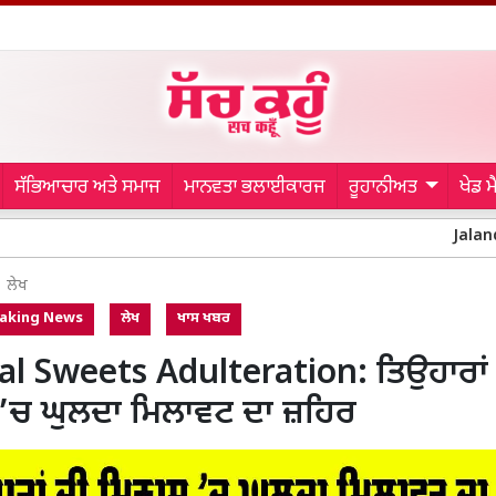
ਸੱਭਿਆਚਾਰ ਅਤੇ ਸਮਾਜ
ਮਾਨਵਤਾ ਭਲਾਈਕਾਰਜ
ਰੂਹਾਨੀਅਤ
ਖੇਡ 
Jalandhar Police: ਆਜ਼
ਲੇਖ
aking News
ਲੇਖ
ਖਾਸ ਖਬਰ
al Sweets Adulteration: ਤਿਉਹਾਰਾਂ
’ਚ ਘੁਲਦਾ ਮਿਲਾਵਟ ਦਾ ਜ਼ਹਿਰ