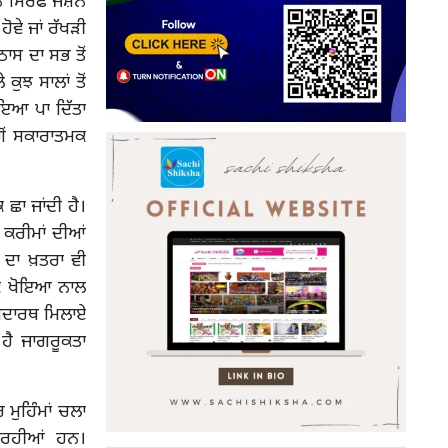
ਾਨ ਸਿਰਫ ਜਸ਼ਨ
ੋਵੇ ਜਾਂ ਰੱਖੜੀ
ਾਸ ਦਾ ਸਭ ਤੋਂ
ੁਝ ਸਾਲਾਂ ਤੋਂ
ਾਇਆ ਪਾ ਦਿੱਤਾ
ੋਂ ਸਕਾਰਾਤਮਕ
ਛਾ ਜਾਂਦੀ ਹੈ।
 ਕਰੀਮਾਂ ਦੀਆਂ
 ਦਾ ਖ਼ਤਰਾ ਵੀ
ੈਟਿਕ ਖੋਇਆ ਨਾਲ
 ਪਦਾਰਥ ਮਿਲਾਏ
ਹੈ ਜਾਗਰੂਕਤਾ
ਮੁਹਿੰਮਾਂ ਚਲਾ
 ਰਹੀਆਂ ਹਨ।