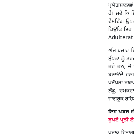
ਪ੍ਰਯੋਗਸ਼ਾਲਾਵਾ
ਹੈ। ਜਦੋਂ ਕਿ
ਟੈਸਟਿੰਗ ਉਪ
ਕਿਉਂਕਿ ਇਹ ਲ
Adulterat
ਅੱਜ ਬਜ਼ਾਰ ਵ
ਸ਼ੁੱਧਤਾ ਨੂੰ
ਰਹੇ ਹਨ, ਜੋ 
ਬਣਾਉਂਦੇ ਹਨ।
ਪਰੰਪਰਾ ਸਥਾਪ
ਲੱਡੂ, ਚਮਕਦ
ਜਾਗਰੂਕ ਰਹਿ
ਇਹ ਖਬਰ ਵੀ ਪ
ਰੁਪਏ ਪ੍ਰਤੀ 
ਖੁਰਾਕ ਵਿਭਾਗ