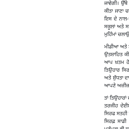
ਜਾਵੇਗੀ। ਉੱਥੇ
ਕੀਤਾ ਜਾਣਾ ਚ
ਇਸ ਦੇ ਨਾਲ-ਨ
ਸਕੂਲਾਂ ਅਤੇ 
ਮੁਹਿੰਮਾਂ ਚ
ਮੀਡੀਆ ਅਤੇ ਸ
ਉਤਸ਼ਾਹਿਤ ਕੀਤ
ਆਪ ਖ਼ਤਮ ਹੋ 
ਤਿਉਹਾਰ ਸਿਰ
ਅਤੇ ਸ਼ੁੱਧਤਾ 
ਆਪਣੇ ਅਜ਼ੀਜ਼ਾਂ
ਤਾਂ ਤਿਉਹਾਰਾਂ
ਤਰਜੀਹ ਦੇਈਏ
ਸਿਰਫ ਸਤਹੀ ਮਿ
ਸਿਰਫ਼ ਸਾਡੀ 