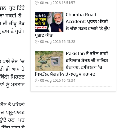
08 Aug 2026 16:51:57
ਜਨ ਸੁੱਟ ਦਿੰਦੇ
Chamba Road
ਬੁਝਾ ਸਕਦੀ ਹੈ
Accident: ਪ੍ਰਧਾਨ ਮੰਤਰੀ
ਦੀ ਰੀੜ੍ਹ ਤੋੜ
ਨੇ ਚੰਬਾ ਸੜਕ ਹਾਦਸੇ ’ਤੇ ਦੁੱਖ
ਦਾਮ ਦੇ ਪ੍ਰਬੰਧ
ਪ੍ਰਗਟ ਕੀਤਾ
08 Aug 2026 16:45:28
Pakistan ਤੋਂ ਡਰੋਨ ਰਾਹੀਂ
ਹਥਿਆਰ ਭੇਜਣ ਦੀ ਸਾਜ਼ਿਸ਼
 ਪਾਸੇ ਦੇਸ਼ ‘ਚ
ਬੇਨਕਾਬ, ਫਾਜ਼ਿਲਕਾ ’ਚ
ਾਦੀ ਵੀ ਆਮ ਹੋ
ਪਿਸਤੌਲ, ਮੈਗਜ਼ੀਨ ਤੇ ਕਾਰਤੂਸ ਬਰਾਮਦ
 ਕਿੰਨੀ ਮਿਹਨਤ
08 Aug 2026 16:43:34
ਣੇ ਨੂੰ ਮੁਹਤਾਜ
ਣ ਤੋਂ ਪਹਿਲਾਂ
 ‘ਚ ਪਸ਼ੂ-ੁਪਾਲਣ
ਆਉਂਦੇ ਹਨ ਪਰ