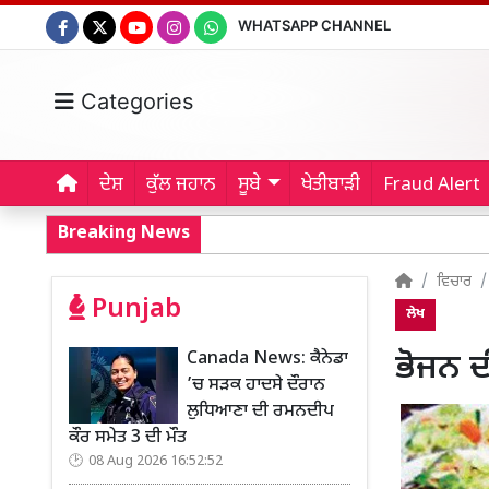
WHATSAPP CHANNEL
Categories
ਦੇਸ਼
ਕੁੱਲ ਜਹਾਨ
ਸੂਬੇ
ਖੇਤੀਬਾੜੀ
Fraud Alert
Breaking News
ਵਿਚਾਰ
Punjab
ਲੇਖ
Canada News: ਕੈਨੇਡਾ
ਭੋਜਨ ਦ
’ਚ ਸੜਕ ਹਾਦਸੇ ਦੌਰਾਨ
ਲੁਧਿਆਣਾ ਦੀ ਰਮਨਦੀਪ
ਕੌਰ ਸਮੇਤ 3 ਦੀ ਮੌਤ
08 Aug 2026 16:52:52