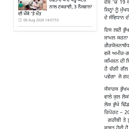
ਰਫਤਾਰ ਕਾਰ ਖੜ੍ਹੇ ਕੈਂਟਰ
ਦੇਸ਼ ‘ਚ 19 ਕ
ਨਾਲ ਟਕਰਾਈ, 3 ਨੌਜਵਾਨਾਂ
ਜਿਨ੍ਹਾਂ ਨੂੰ 
ਦੀ ਮੌਕੇ ’ਤੇ ਮੌਤ
ਦੇ ਸੰਵਿਧਾਨ 
08 Aug 2026 14:07:53
ਇਸ ਲਈ ਭੁੱਖਮਰ
ਸ਼ਾਮਲ ਕਰਨਾ 
ਗੈਰਯੋਜਨਾਬੱਧ
ਵਜੋਂ ਅਮੀਰ-
ਕਮਿਸ਼ਨ ਦੀ ਸ
ਹੈ ਚੰਗੀ ਗੱ
ਪਵੇਗਾ ਜੋ ਗਰ
ਸੰਸਾਰਕ ਭੁੱ
ਵਾਲੇ ਕੁਲ ਲੋ
ਲੋਕ ਭੁੱਖੇ ਢ
ਰਿਪੋਰਟ – 20
ਗਰੀਬੀ ਤੇ ਭੁ
ਸਾਬਤ ਹੋਈ ਹੈ