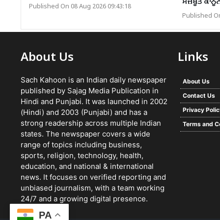
ਮਜ਼ਬੂਤ ਕਾਨੂ
Published On 08 Aug 2026 09:43:18
Published On
About Us
Links
Sach Kahoon is an Indian daily newspaper
About Us
published by Sajag Media Publication in
Contact Us
Hindi and Punjabi. It was launched in 2002
Privacy Poli
(Hindi) and 2003 (Punjabi) and has a
strong readership across multiple Indian
Terms and C
states. The newspaper covers a wide
range of topics including business,
sports, religion, technology, health,
education, and national & international
news. It focuses on verified reporting and
unbiased journalism, with a team working
24/7 and a growing digital presence.
PA