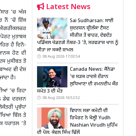
Latest News
ੰਸਾਰ ‘ਚ ਅੱਜ
ਨੌਂ ‘ਚੋਂ ਇੱਕ
Sai Sudharsan: ਸਾਈ
ਸੁਦਰਸ਼ਨ ਸ਼੍ਰੀਲੰਕਾ ਟੈਸਟ
ਐਂਡ ਐਗਰੀਕਲਚਰ
ਸੀਰੀਜ਼ ਤੋਂ ਬਾਹਰ, ਦੇਵਦੱਤ
ਪੋਰਟ ਮੁਤਾਬਕ
ਪਡਿੱਕਲ ਖੇਡਣਗੇ ਨੰਬਰ-3 ’ਤੇ, ਸਰਫਰਾਜ਼ ਖਾਨ ਨੂੰ
ਿਰ ਹੈ ਦਿਨੋਂ-
ਕੀਤਾ ਜਾ ਸਕਦੈ ਸ਼ਾਮਲ
ਿਆਨਕ ਹੋਣ ਦੀ
08 Aug 2026 17:03:54
ਇਸ ਮੁਸੀਬਤ ਤੋਂ
 ਬਾਅਦ ਵੀ ਦੇਸ਼
Canada News: ਕੈਨੇਡਾ
’ਚ ਸੜਕ ਹਾਦਸੇ ਦੌਰਾਨ
ਾਂਦਾ ਹੈ।
ਲੁਧਿਆਣਾ ਦੀ ਰਮਨਦੀਪ ਕੌਰ
ਖੀਆਂ ‘ਚ ਰਿਹਾ
ਸਮੇਤ 3 ਦੀ ਮੌਤ
08 Aug 2026 16:52:52
ਾਲ ਡੇਢ ਦਰਜ਼ਨ
ਤਰੀ ਪ੍ਰਬੰਧਾਂ
ਵਿਧਾਨ ਸਭਾ ਕਮੇਟੀ ਦੀ
ਰੱਖਿਆ ਬਿੱਲ ਤੇ
ਰਿਪੋਰਟ ਨੇ ਖੋਲ੍ਹੀ Yudh
ਕ ਧਰਾਤਲ ‘ਤੇ
Nashian Virudh ਮੁਹਿੰਮ
ਦੀ ਪੋਲ: ਕੇਵਲ ਸਿੰਘ ਢਿੱਲੋਂ