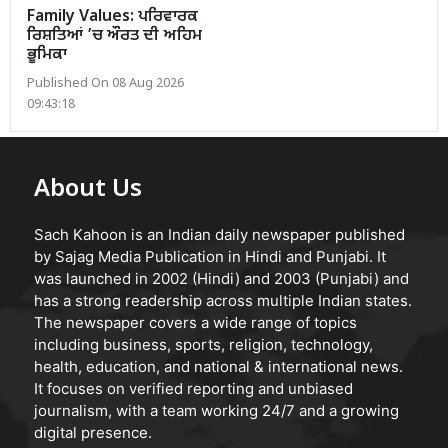
Family Values: ਪਰਿਵਾਰਕ
ਰਿਸ਼ਤਿਆਂ ’ਚ ਔਰਤ ਦੀ ਅਹਿਮ
ਭੂਮਿਕਾ
Published On 08 Aug 2026
09:43:18
About Us
Sach Kahoon is an Indian daily newspaper published
by Sajag Media Publication in Hindi and Punjabi. It
was launched in 2002 (Hindi) and 2003 (Punjabi) and
has a strong readership across multiple Indian states.
The newspaper covers a wide range of topics
including business, sports, religion, technology,
health, education, and national & international news.
It focuses on verified reporting and unbiased
journalism, with a team working 24/7 and a growing
digital presence.