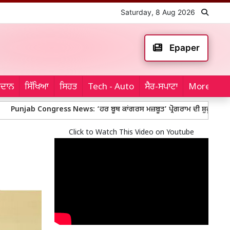
Saturday, 8 Aug 2026
Epaper
ਮੈਦਾਨ
ਸਿੱਖਿਆ
ਸਿਹਤ
Tech - Auto
ਸੈਰ-ਸਪਾਟਾ
More...
b Congress News: ‘ਹਰ ਬੂਥ ਕਾਂਗਰਸ ਮਜ਼ਬੂਤ’ ਪ੍ਰੋਗਰਾਮ ਦੀ ਸ਼ੁਰੂਆਤ ’ਚ ਹੀ ਛਿੜ
Click to Watch This Video on Youtube