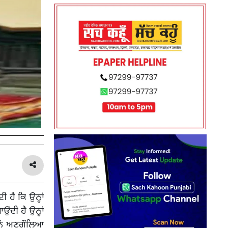
 ਹੈ ਕਿ ਉਨ੍ਹਾਂ
ਂਦੀ ਹੈ ਉਨ੍ਹਾਂ
 ਨੂੰ ਅਣਗੌਲਿਆ