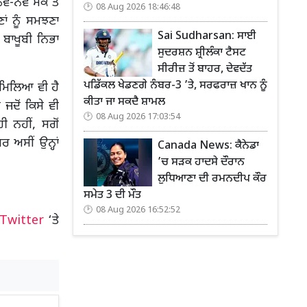
ਨਵੇਂ ਮੌਕੇ ਤੇ
08 Aug 2026 18:46:48
ਾਂ ਨੂੰ ਸਮਝਣਾ
Sai Sudharsan: ਸਾਈ
ਬਾਖੂਬੀ ਨਿਭਾ
ਸੁਦਰਸ਼ਨ ਸ਼੍ਰੀਲੰਕਾ ਟੈਸਟ
ਸੀਰੀਜ਼ ਤੋਂ ਬਾਹਰ, ਦੇਵਦੱਤ
ਪਡਿੱਕਲ ਖੇਡਣਗੇ ਨੰਬਰ-3 ’ਤੇ, ਸਰਫਰਾਜ਼ ਖਾਨ ਨੂੰ
 ਮਿਲਿਆ ਵੀ ਹੈ
ਕੀਤਾ ਜਾ ਸਕਦੈ ਸ਼ਾਮਲ
ਦੋਂ ਕਿਸੇ ਵੀ
08 Aug 2026 17:03:54
 ਨਹੀਂ, ਸਗੋਂ
 ਅਸੀਂ ਉਨ੍ਹਾਂ
Canada News: ਕੈਨੇਡਾ
’ਚ ਸੜਕ ਹਾਦਸੇ ਦੌਰਾਨ
ਲੁਧਿਆਣਾ ਦੀ ਰਮਨਦੀਪ ਕੌਰ
ਸਮੇਤ 3 ਦੀ ਮੌਤ
08 Aug 2026 16:52:52
Twitter
‘ਤੇ