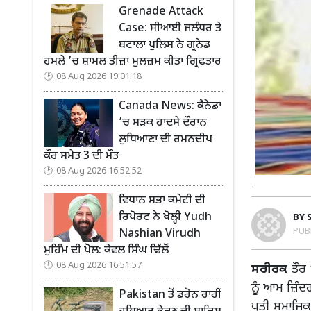
Grenade Attack
Case: ਸੀਆਈ ਜਲੰਧਰ ਤੇ
ਬਟਾਲਾ ਪੁਲਿਸ ਨੇ ਗ੍ਰਨੇਡ
ਹਮਲੇ ’ਚ ਸ਼ਾਮਲ ਤੀਜ਼ਾ ਮੁਲਜ਼ਮ ਕੀਤਾ ਗ੍ਰਿਫਤਾਰ
08 Aug 2026 19:01:18
Canada News: ਕੈਨੇਡਾ
’ਚ ਸੜਕ ਹਾਦਸੇ ਦੌਰਾਨ
ਲੁਧਿਆਣਾ ਦੀ ਰਮਨਦੀਪ
ਕੌਰ ਸਮੇਤ 3 ਦੀ ਮੌਤ
08 Aug 2026 16:52:52
ਵਿਧਾਨ ਸਭਾ ਕਮੇਟੀ ਦੀ
ਰਿਪੋਰਟ ਨੇ ਖੋਲ੍ਹੀ Yudh
BY
PUB
Nashian Virudh
ਮੁਹਿੰਮ ਦੀ ਪੋਲ: ਕੇਵਲ ਸਿੰਘ ਢਿੱਲੋਂ
08 Aug 2026 16:51:57
ਸਰੀਰਕ
ਤੌਰ 
ਨੂੰ ਆਮ ਜ਼ਿੰਦਗ
Pakistan ਤੋਂ ਡਰੋਨ ਰਾਹੀਂ
ਪ੍ਰਤੀ ਸਮਾਜਿ