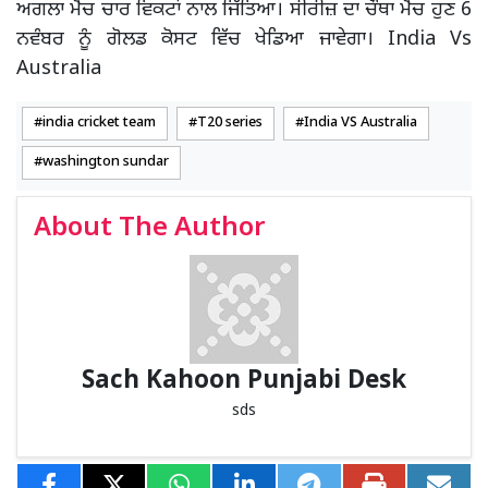
ਅਗਲਾ ਮੈਚ ਚਾਰ ਵਿਕਟਾਂ ਨਾਲ ਜਿੱਤਿਆ। ਸੀਰੀਜ਼ ਦਾ ਚੌਥਾ ਮੈਚ ਹੁਣ 6
ਨਵੰਬਰ ਨੂੰ ਗੋਲਡ ਕੋਸਟ ਵਿੱਚ ਖੇਡਿਆ ਜਾਵੇਗਾ। India Vs
Australia
india cricket team
T20 series
India VS Australia
washington sundar
About The Author
Sach Kahoon Punjabi Desk
sds