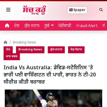
Epaper
ਦੇਸ਼
ਕੁੱਲ ਜਹਾਨ
ਸੂਬੇ
ਖੇਤੀਬਾੜੀ
Fraud Alert
ਸੱ
Breaking News
ਦੇਸ਼
Breaking News
ਕੁੱਲ ਜਹਾਨ
ਖੇਡ ਮੈਦਾਨ
ਖਾਸ ਖਬਰ
India Vs Australia: ਡੇਵਿਡ-ਸਟੋਇਨਿਸ ’ਤੇ
ਭਾਰੀ ਪਈ ਵਾਸ਼ਿੰਗਟਨ ਦੀ ਪਾਰੀ, ਭਾਰਤ ਨੇ ਟੀ-20
ਸੀਰੀਜ਼ ਕੀਤੀ ਬਰਾਬਰ