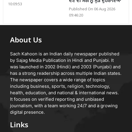
ਦੇਣ ਦੀ ਮੰਗ ਨੂੰ ਮੁੜ ਦੁਹਰਾਇਆ
10:09:53
Published On 06 Aug 2026
09:46:20
About Us
Sach Kahoon is an Indian daily newspaper published
by Sajag Media Publication in Hindi and Punjabi. It
was launched in 2002 (Hindi) and 2003 (Punjabi) and
has a strong readership across multiple Indian states.
The newspaper covers a wide range of topics
including business, sports, religion, technology,
health, education, and national & international news.
It focuses on verified reporting and unbiased
journalism, with a team working 24/7 and a growing
digital presence.
Links