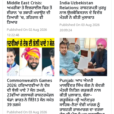
Middle East Crisis:
India Uzbekistan
ਅਮਰੀਕਾ ਤੇ ਇਜ਼ਰਾਈਲ ਫਿਰ ਤੋਂ
Relations: ਰਾਸ਼ਟਰਪਤੀ ਮੁਰਮੂ
ਈਰਾਨ ’ਚ ਤਬਾਹੀ ਮਚਾਉਣ ਦੀ
ਨਾਲ ਉਜ਼ਬੇਕਿਸਤਾਨ ਦੇ ਵਿਦੇਸ਼
ਤਿਆਰੀ ’ਚ, ਤਹਿਰਾਨ ਵੀ
ਮੰਤਰੀ ਨੇ ਕੀਤੀ ਮੁਲਾਕਾਤ
ਤਿਆਰ
Published On 03 Aug 2026
Published On 02 Aug 2026
20:09:24
12:22:48
Commonwealth Games
Punjab: ਆਪ ਐਮਪੀ
2026: ਹਰਿਆਣਵੀਆਂ ਨੇ ਦੇਸ਼
ਮਾਲਵਿੰਦਰ ਸਿੰਘ ਕੰਗ ਨੇ ਕੇਂਦਰੀ
ਦੀ ਝੋਲੀ ਪਾਏ 7 ਸੋਨ ਤਮਗੇ,
ਮੰਤਰੀ ਨਿਤਿਨ ਗਡਕਰੀ ਨਾਲ
23ਵੀਂਆਂ ਗਲਾਸਗੋ ਰਾਸ਼ਟਰਮੰਡਲ
ਕੀਤੀ ਮੁਲਾਕਾਤ, ਬੰਗਾ–
ਖੇਡਾਂ: ਭਾਰਤ ਨੇ ਜਿੱਤੇ13 ਸੋਨ ਸਮੇਤ
ਗੜ੍ਹਸ਼ੰਕਰ–ਸ੍ਰੀ ਅਨੰਦਪੁਰ
39 ਤਗਮੇ
ਸਾਹਿਬ–ਨੈਣਾ ਦੇਵੀ ਮਾਰਗ ਨੂੰ
ਰਾਸ਼ਟਰੀ ਰਾਜਮਾਰਗ ਦਾ ਦਰਜਾ
Published On 03 Aug 2026