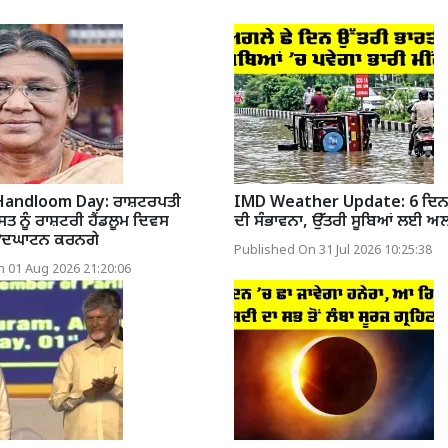
Handloom Day: ਰਾਸ਼ਟਰਪਤੀ
IMD Weather Update: 6 ਦਿਨ ਭ
ਤ ਨੂੰ ਰਾਸ਼ਟਰੀ ਹੈਂਡਲੂਮ ਦਿਵਸ
ਦੀ ਸੰਭਾਵਨਾ, ਉੱਤਰੀ ਸੂਬਿਆਂ ਲਈ ਅ
 ਉਦਘਾਟਨ ਕਰਨਗੇ
Published On 31 Jul 2026 10:25:38
 01 Aug 2026 21:20:06