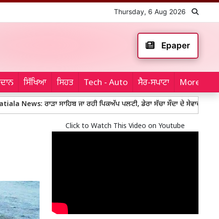
Thursday, 6 Aug 2026
Epaper
ਮੈਦਾਨ
ਸਿੱਖਿਆ
ਸਿਹਤ
Tech - Auto
ਸੈਰ-ਸਪਾਟਾ
More...
 ਰਾੜਾ ਸਾਹਿਬ ਜਾ ਰਹੀ ਪਿਕਅੱਪ ਪਲਟੀ, ਡੇਰਾ ਸੱਚਾ ਸੌਦਾ ਦੇ ਸੇਵਾਦਾਰਾਂ ਨੇ ਜ਼ਖ਼ਮੀਆਂ ਨੂ
Click to Watch This Video on Youtube