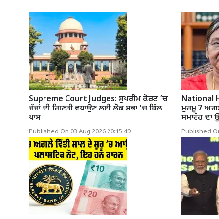
Supreme Court Judges: ਸੁਪਰੀਮ ਕੋਰਟ ’ਚ
National 
ਜੱਜਾਂ ਦੀ ਗਿਣਤੀ ਵਧਾਉਣ ਲਈ ਲੋਕ ਸਭਾ ’ਚ ਬਿੱਲ
ਮੁਰਮੂ 7 ਅਗਸ
ਪਾਸ
ਸਮਾਰੋਹ ਦਾ
Published On 03 Aug 2026 20:15:49
Published On