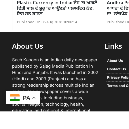
Plastic Currency in India: ਦੇਸ਼ ’ਚ ਅਗਲੇ
Andhra Pra
ਵਿੱਤੀ ਸਾਲ ਦੇ ਸ਼ੁਰੂ ’ਚ ਆਉਣਗੇ ਪਲਾਸਟਿਕ ਨੋਟ,
ਆਂਧਰਾ ਦੇ ਵਿ
ਇਹ ਹਨ ਕਾਰਨ
ਦਾ 'ਲਾਂਚਪੈਡ' 
Published On 06 Aug 2026 10:06:14
Published On
About Us
Links
Sach Kahoon is an Indian daily newspaper
About Us
published by Sajag Media Publication in
Contact Us
Hindi and Punjabi. It was launched in 2002
Privacy Poli
(Hindi) and 2003 (Punjabi) and has a
strong readership across multiple Indian
Terms and C
states. The newspaper covers a wide
PA
range of topics including business,
sports, religion, technology, health,
education, and national & international
news. It focuses on verified reporting and
unbiased journalism, with a team working