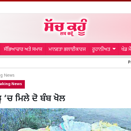
ਸੱਭਿਆਚਾਰ ਅਤੇ ਸਮਾਜ
ਮਾਨਵਤਾ ਭਲਾਈਕਾਰਜ
ਰੂਹਾਨੀਅਤ
ਖੇਡ 
Patiala News:
ng News
aking News
ਹ ‘ਚ ਮਿਲੇ ਦੋ ਬੰਬ ਖੋਲ