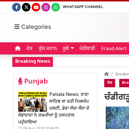
WHATSAPP CHANNEL
Categories
ਦੇਸ਼
ਕੁੱਲ ਜਹਾਨ
ਸੂਬੇ
ਖੇਤੀਬਾੜੀ
Fraud Alert
Breaking News
Breaki
Punjab
ਦੇਸ਼
Bre
Patiala News: ਰਾੜਾ
ਚੰਡੀਗੜ੍
ਸਾਹਿਬ ਜਾ ਰਹੀ ਪਿਕਅੱਪ
ਪਲਟੀ, ਡੇਰਾ ਸੱਚਾ ਸੌਦਾ ਦੇ
ਸੇਵਾਦਾਰਾਂ ਨੇ ਜ਼ਖ਼ਮੀਆਂ ਨੂੰ ਹਸਪਤਾਲ
ਪਹੁੰਚਾਇਆ
06 Aug 2026 10:49:39