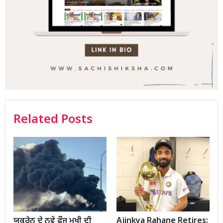
Related Posts
ਯੂਕਰੇਨ ਦੇ ਨਵੇਂ ਫੌਜ ਮੁਖੀ ਦੀ
Ajinkya Rahane Retires: