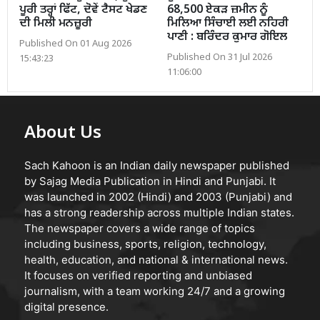
ਪੂਰੀ ਤਰ੍ਹਾਂ ਫਿੱਟ, ਦੋਵੇਂ ਟੈਸਟ ਖੇਡਣ
68,500 ਏਕੜ ਜ਼ਮੀਨ ਨੂੰ
ਦੀ ਮਿਲੀ ਮਨਜ਼ੂਰੀ
ਮਿਲਿਆ ਸਿੰਚਾਈ ਲਈ ਨਹਿਰੀ
ਪਾਣੀ : ਬਰਿੰਦਰ ਕੁਮਾਰ ਗੋਇਲ
Published On 01 Aug 2026
Published On 31 Jul 2026
15:43:23
11:06:00
About Us
Sach Kahoon is an Indian daily newspaper published
by Sajag Media Publication in Hindi and Punjabi. It
was launched in 2002 (Hindi) and 2003 (Punjabi) and
has a strong readership across multiple Indian states.
The newspaper covers a wide range of topics
including business, sports, religion, technology,
health, education, and national & international news.
It focuses on verified reporting and unbiased
journalism, with a team working 24/7 and a growing
digital presence.