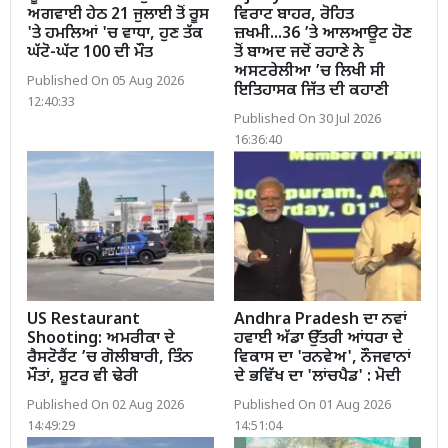
ਅਗਵਾਈ ਹੇਠ 21 ਜੁਲਾਈ ਤੋਂ ਰੂਸ
ਵਿਰਾਟ ਬਾਹਰ, ਰੋਹਿਤ
'ਤੇ ਹਮਲਿਆਂ 'ਚ ਵਾਧਾ, ਹੁਣ ਤੱਕ
ਜ਼ਖਮੀ...36 ’ਤੇ ਆਲਆਊਟ ਹੋਣ
ਘੱਟੋ-ਘੱਟ 100 ਦੀ ਮੌਤ
ਤੋਂ ਬਾਅਦ ਜਦੋਂ ਰਹਾਣੇ ਨੇ
ਅਸਟਰੇਲੀਆ ’ਚ ਲਿਖੀ ਸੀ
Published On 05 Aug 2026
ਇਤਿਹਾਸਕ ਜਿੱਤ ਦੀ ਕਹਾਣੀ
12:40:33
Published On 30 Jul 2026
16:36:40
US Restaurant
Andhra Pradesh ਦਾ ਨਵਾਂ
Shooting: ਅਮਰੀਕਾ ਦੇ
ਹਵਾਈ ਅੱਡਾ ਉੱਤਰੀ ਆਂਧਰਾ ਦੇ
ਰੈਸਟੋਰੈਂਟ ’ਚ ਗੋਲੀਬਾਰੀ, ਤਿੰਨ
ਵਿਕਾਸ ਦਾ 'ਰਨਵੇਅ', ਨੌਜਵਾਨਾਂ
ਮੌਤਾਂ, ਸ਼ੂਟਰ ਵੀ ਢੇਰੀ
ਦੇ ਭਵਿੱਖ ਦਾ 'ਲਾਂਚਪੈਡ' : ਮੋਦੀ
Published On 02 Aug 2026
Published On 01 Aug 2026
14:49:29
14:51:04