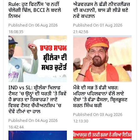
Rule: ਹੁਣ ਫਿਟਨੈੱਸ ’ਚ ਨਹੀਂ
ਐਡਵਰਡਸ ਨੇ ਛੱਡੀ ਨੀਦਰਲੈਂਡਜ਼
ਚੱਲੇਗੀ ਢਿੱਲ, BCCI ਨੇ ਬਦਲੇ
ਦੀ ਕਪਤਾਨੀ, ਬਾਸ ਡੀ ਲੀਡੇ ਬਣੇ
ਨਿਯਮ
ਨਵੇਂ ਕਪਤਾਨ
Published On 06 Aug 2026
Published On 01 Aug 2026
18:08:35
21:42:58
IND vs SL: ਸ਼੍ਰੀਲੰਕਾ ਖਿਲਾਫ਼
ਮੌਕੇ ਦੀ ਸਭ ਤੋਂ ਵੱਡੀ ਖਬਰ:
ਟੈਸਟ ’ਚ ਉਨ੍ਹਾਂ ਦੀ ਧਰਤੀ ’ਤੇ ਕਿਵੇਂ
ਮਹਿਲਾ ਪਹਿਲਵਾਨਾਂ ਵੱਲੋਂ ਲਾਏ
ਹੈ ਭਾਰਤ ਦਾ ਰਿਕਾਰਡ? ਜਾਣੋ
ਦੋਸ਼ਾਂ ’ਤੇ ਵੱਡਾ ਫੈਸਲਾ, ਬ੍ਰਿਜਭੂਸ਼ਣ
ਵਿਸ਼ਵ ਟੈਸਟ ਚੈਂਪੀਅਨਸ਼ਿਪ ’ਚ
ਸ਼ਰਨ ਸਿੰਘ ਬਰੀ
ਦੋਵੇਂ ਟੀਮਾਂ ਦਾ ਹਾਲ
Published On 03 Aug 2026
Published On 04 Aug 2026
12:13:30
16:42:44