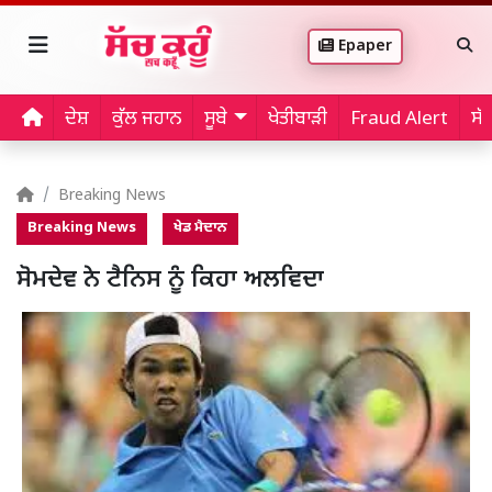
Epaper
ਦੇਸ਼
ਕੁੱਲ ਜਹਾਨ
ਸੂਬੇ
ਖੇਤੀਬਾੜੀ
Fraud Alert
ਸੱ
Breaking News
Breaking News
ਖੇਡ ਮੈਦਾਨ
ਸੋਮਦੇਵ ਨੇ ਟੈਨਿਸ ਨੂੰ ਕਿਹਾ ਅਲਵਿਦਾ