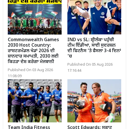
Commonwealth Games
IND vs SL: ਸ਼੍ਰੀਲੰਕਾ ਪਹੁੰਚੀ
2030 Host Country:
ਟੀਮ ਇੰਡੀਆ, ਸਾਈ ਸੁਦਰਸ਼ਨ
ਰਾਸ਼ਟਰਮੰਡਲ ਖੇਡਾਂ 2026 ਦੀ
ਦੀ ਫਿਟਨੈਸ ’ਤੇ ਫੈਸਲਾ 3-4 ਦਿਨਾਂ
ਸ਼ਾਨਦਾਰ ਸਮਾਪਤੀ, 2030 ਲਈ
’ਚ
ਕਿਹੜਾ ਦੇਸ਼ ਕਰੇਗਾ ਮੇਜਬਾਨੀ
Published On 05 Aug 2026
Published On 03 Aug 2026
17:16:44
11:08:09
Team India Fitness
Scott Edwards: ਸਕਾਟ