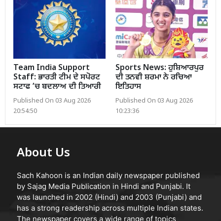
Team India Support
Sports News: ਹੁਸ਼ਿਆਰਪੁਰ
Staff: ਭਾਰਤੀ ਟੀਮ ਦੇ ਸਪੋਰਟ
ਦੀ ਤਨਵੀ ਸ਼ਰਮਾ ਨੇ ਰਚਿਆ
ਸਟਾਫ ’ਚ ਬਦਲਾਅ ਦੀ ਤਿਆਰੀ
ਇਤਿਹਾਸ
Published On 03 Aug 2026
Published On 03 Aug 2026
20:54:50
10:23:36
About Us
Sach Kahoon is an Indian daily newspaper published
by Sajag Media Publication in Hindi and Punjabi. It
was launched in 2002 (Hindi) and 2003 (Punjabi) and
has a strong readership across multiple Indian states.
The newspaper covers a wide range of topics