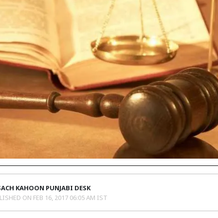
SACH KAHOON PUNJABI DESK
LISHED ON
FEB 16, 2017 06:05 AM IST