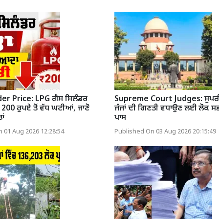
er Price: LPG ਗੈਸ ਸਿਲੰਡਰ
Supreme Court Judges: ਸੁਪਰੀ
 200 ਰੁਪਏ ਤੋਂ ਵੱਧ ਘਟੀਆਂ, ਜਾਣੋ
ਜੱਜਾਂ ਦੀ ਗਿਣਤੀ ਵਧਾਉਣ ਲਈ ਲੋਕ ਸਭ
ਾਂ
ਪਾਸ
 01 Aug 2026 12:28:54
Published On 03 Aug 2026 20:15:49