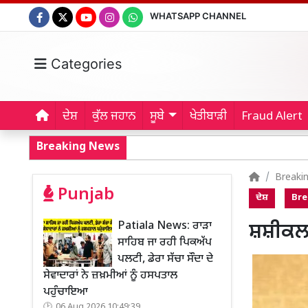
WHATSAPP CHANNEL
Categories
ਦੇਸ਼
ਕੁੱਲ ਜਹਾਨ
ਸੂਬੇ
ਖੇਤੀਬਾੜੀ
Fraud Alert
Breaking News
Breaki
Punjab
ਦੇਸ਼
Bre
Patiala News: ਰਾੜਾ
ਸ਼ਸ਼ੀਕਲਾ
ਸਾਹਿਬ ਜਾ ਰਹੀ ਪਿਕਅੱਪ
ਪਲਟੀ, ਡੇਰਾ ਸੱਚਾ ਸੌਦਾ ਦੇ
ਸੇਵਾਦਾਰਾਂ ਨੇ ਜ਼ਖ਼ਮੀਆਂ ਨੂੰ ਹਸਪਤਾਲ
ਪਹੁੰਚਾਇਆ
06 Aug 2026 10:49:39