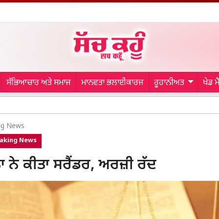
ਸੱਭਿਆਚਾਰ ਅਤੇ ਸਮਾਜ
ਮਾਨਵਤਾ ਭਲਾਈਕਾਰਜ
ਰੂਹਾਨੀਅਤ
ਖੇਡ 
Patiala New
ng News
aking News
 ਨੇ ਕੀਤਾ ਸਰੈਂਡਰ, ਅਰਜ਼ੀ ਰੱਦ