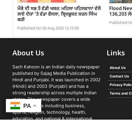
ਮੌਕੇ ਦੀ ਸਭ ਤੋਂ ਵੱਡੀ ਖਬਰ: ਮਹਿਲਾ ਪਹਿਲਵਾਨਾਂ ਵੱਲੋਂ
Flood News:
ਲਾਏ ਦੋਸ਼ਾਂ ’ਤੇ ਵੱਡਾ ਫੈਸਲਾ, ਬ੍ਰਿਜਭੂਸ਼ਣ ਸ਼ਰਨ ਸਿੰਘ
136,203 ਲੋਕ 
ਬਰੀ
Published On
Published On 03 Aug 2026 12:13:30
About Us
Links
Sach Kahoon is an Indian daily newspaper
About Us
published by Sajag Media Publication in
Contact Us
Hindi and Punjabi. It was launched in 2002
Privacy Poli
(Hindi) and 2003 (Punjabi) and has a
strong readership across multiple Indian
Terms and C
states. The newspaper covers a wide
PA
range of topics including business,
sports, religion, technology, health,
education, and national & international
news. It focuses on verified reporting and
unbiased journalism, with a team working