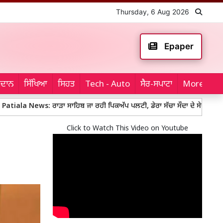
Thursday, 6 Aug 2026
Epaper
ਮੈਦਾਨ
ਸਿੱਖਿਆ
ਸਿਹਤ
Tech - Auto
ਸੈਰ-ਸਪਾਟਾ
More...
s: ਰਾੜਾ ਸਾਹਿਬ ਜਾ ਰਹੀ ਪਿਕਅੱਪ ਪਲਟੀ, ਡੇਰਾ ਸੱਚਾ ਸੌਦਾ ਦੇ ਸੇਵਾਦਾਰਾਂ ਨੇ ਜ਼ਖ਼ਮੀਆਂ 
Click to Watch This Video on Youtube