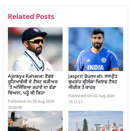
Related Posts
Ajinkya Rahane: ਵੈਭਵ
Jasprit Bumrah: ਜਸਪ੍ਰੀਤ
ਸੂਰਿਆਵੰਸ਼ੀ ਦੇ ਟੈਸਟ ਕਰੀਅਰ
ਬੁਮਰਾਹ ਸ਼੍ਰੀਲੰਕਾ ਖਿਲਾਫ਼ ਟੈਸਟ
’ਤੇ ਅਜਿੰਕਿਆ ਰਹਾਣੇ ਦਾ ਵੱਡਾ
ਸੀਰੀਜ਼ ਤੋਂ ਬਾਹਰ
ਬਿਆਨ, ਪੜ੍ਹੋ ਕੀ ਕਿਹਾ
Published On 02 Aug 2026
Published On 05 Aug 2026
15:11:27
20:30:08