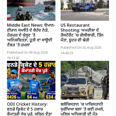
Middle East News: ਓਮਾਨ-
US Restaurant
ਈਰਾਨ ਸਮਝੌਤੇ ਦੇ ਬੇਹੱਦ ਨੇੜੇ,
Shooting: ਅਮਰੀਕਾ ਦੇ
ਹੋਰਮੁਜ਼ ਦੇ ਖੁੱਲ੍ਹਣ ’ਤੇ
ਰੈਸਟੋਰੈਂਟ ’ਚ ਗੋਲੀਬਾਰੀ, ਤਿੰਨ
ਅਨਿਸ਼ਚਿਤਤਾ, ਹੂਤੀ ਦਾ ਸਾਊਦੀ
ਮੌਤਾਂ, ਸ਼ੂਟਰ ਵੀ ਢੇਰੀ
ਟੈਂਕਰ ’ਤੇ ਹਮਲਾ
Published On 02 Aug 2026
Published On 06 Aug 2026
14:49:29
16:12:43
ODI Cricket History:
ਬਲੋਚਿਸਤਾਨ 'ਚ ਪਾਕਿਸਤਾਨੀ
ਵਨਡੇ ਕ੍ਰਿਕੇਟ ਦੇ 5 ਹਜ਼ਾਰ
ਸੁਰੱਖਿਆ ਬਲਾਂ 'ਤੇ ਕਈ ਹਮਲੇ,
ਕੌਮਾਂਤਰੀ ਮੈਚ ਪੂਰੇ, ਸਚਿਨ ਦੌੜਾਂ
ਪੁਲਿਸ ਅਧਿਕਾਰੀ ਦੀ ਮੌਤ