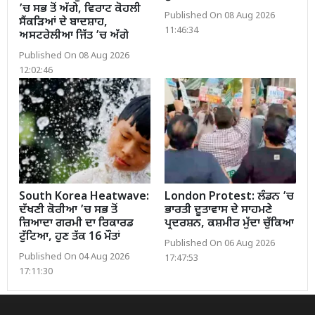
’ਚ ਸਭ ਤੋਂ ਅੱਗੇ, ਵਿਰਾਟ ਕੋਹਲੀ
Published On 08 Aug 2026
ਸੈਂਕੜਿਆਂ ਦੇ ਬਾਦਸ਼ਾਹ,
11:46:34
ਅਸਟਰੇਲੀਆ ਜਿੱਤ ’ਚ ਅੱਗੇ
Published On 08 Aug 2026
12:02:46
South Korea Heatwave:
London Protest: ਲੰਡਨ ’ਚ
ਦੱਖਣੀ ਕੋਰੀਆ ’ਚ ਸਭ ਤੋਂ
ਭਾਰਤੀ ਦੂਤਾਵਾਸ ਦੇ ਸਾਹਮਣੇ
ਜ਼ਿਆਦਾ ਗਰਮੀ ਦਾ ਰਿਕਾਰਡ
ਪ੍ਰਦਰਸ਼ਨ, ਕਸ਼ਮੀਰ ਮੁੱਦਾ ਚੁੱਕਿਆ
ਟੁੱਟਿਆ, ਹੁਣ ਤੱਕ 16 ਮੌਤਾਂ
Published On 06 Aug 2026
Published On 04 Aug 2026
17:47:53
17:11:30