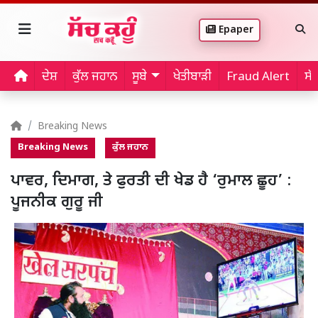
Epaper
ਦੇਸ਼
ਕੁੱਲ ਜਹਾਨ
ਸੂਬੇ
ਖੇਤੀਬਾੜੀ
Fraud Alert
ਸੱ
Breaking News
Breaking News
ਕੁੱਲ ਜਹਾਨ
ਪਾਵਰ, ਦਿਮਾਗ, ਤੇ ਫੁਰਤੀ ਦੀ ਖੇਡ ਹੈ ‘ਰੁਮਾਲ ਛੂਹ’ :
ਪੂਜਨੀਕ ਗੁਰੂ ਜੀ