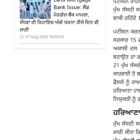
Land Mortgage
ਪਟੀਸ਼ਨ ਰਾਹੀਂ
Bank Issue: ਲੈਂਡ
ਮੁੱਖ ਸੰਸਦੀ 
ਮੋਰਗੇਜ ਬੈਂਕ ਮਾਮਲਾ,
ਬਾਕੀ ਰਹਿੰਦੇ 
ਸੰਧਵਾਂ ਦੀ ਰਿਹਾਇਸ਼ ਅੱਗੇ ਧਰਨਾ ਤੀਜੇ ਦਿਨ ਵੀ
ਜਾਰੀ
ਪਟੀਸ਼ਨ ਕਰਤਾ 
07 Aug 2026 18:58:56
ਸਰਕਾਰ 15 ਫੀਸ
ਅਕਾਲੀ ਦਲ ਅ
ਬਣਾਉਣ ਦਾ ਰਸ
21 ਮੁੱਖ ਸੰਸ
ਕਾਰਵਾਈ ਤੋਂ 
ਫੈਸਲੇ ਨੂੰ ਰ
ਹਰਿਆਣਾ ਹਾਈ 
ਨਿਯੁਕਤੀ ਨੂੰ 
ਹਰਿਆਣਾ 
ਮੁੱੱਖ ਸੰਸਦੀ 
ਜਾਰੀ ਕੀਤਾ 