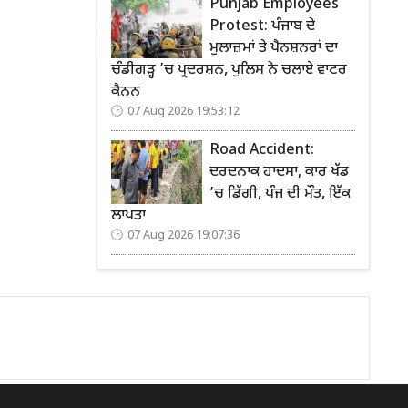
Punjab Employees
Protest: ਪੰਜਾਬ ਦੇ
ਮੁਲਾਜ਼ਮਾਂ ਤੇ ਪੈਨਸ਼ਨਰਾਂ ਦਾ
ਚੰਡੀਗੜ੍ਹ ’ਚ ਪ੍ਰਦਰਸ਼ਨ, ਪੁਲਿਸ ਨੇ ਚਲਾਏ ਵਾਟਰ
ਕੈਨਨ
07 Aug 2026 19:53:12
Road Accident:
ਦਰਦਨਾਕ ਹਾਦਸਾ, ਕਾਰ ਖੱਡ
’ਚ ਡਿੱਗੀ, ਪੰਜ ਦੀ ਮੌਤ, ਇੱਕ
ਲਾਪਤਾ
07 Aug 2026 19:07:36