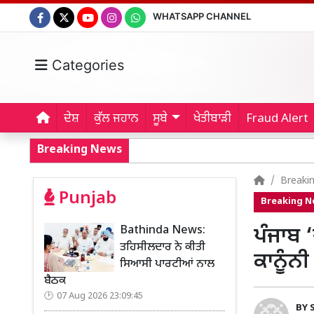
WHATSAPP CHANNEL
Categories
ਦੇਸ਼
ਕੁੱਲ ਜਹਾਨ
ਸੂਬੇ
ਖੇਤੀਬਾੜੀ
Fraud Alert
Breaking News
Breaki
Punjab
Breaking 
Bathinda News:
ਪੰਜਾਬ 
ਤਹਿਸੀਲਦਾਰ ਨੇ ਕੀਤੀ
ਕਾਨੂੰਨ
ਸਿਆਸੀ ਪਾਰਟੀਆਂ ਨਾਲ
ਬੈਠਕ
07 Aug 2026 23:09:45
BY