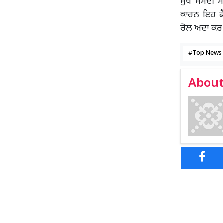
ਮੁੱਖ ਸੰਸਦੀ 
ਕਾਰਨ ਇਹ ਫੈ
ਰੋਲ ਅਦਾ ਕਰ
Top News
About