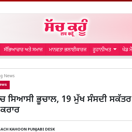
ਸੱਭਿਆਚਾਰ ਅਤੇ ਸਮਾਜ
ਮਾਨਵਤਾ ਭਲਾਈਕਾਰਜ
ਰੂਹਾਨੀਅਤ
ਖੇਡ 
B
ng News
News
‘ਚ ਸਿਆਸੀ ਭੂਚਾਲ, 19 ਮੁੱਖ ਸੰਸਦੀ ਸਕੱਤਰ
ੀ ਕਰਾਰ
SACH KAHOON PUNJABI DESK