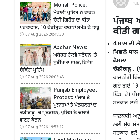
PUB
Mohali Police:
ਮੋਹਾਲੀ ਪੁਲਿਸ ਨੇ ਵਾਹਨ
ਪੰਜਾਬ 
ਚੋਰੀ ਗਿਰੋਹ ਦਾ ਕੀਤਾ
ਪਰਦਾਫਾਸ਼, 10 ਚੋਰੀਸ਼ੁਦਾ ਵਾਹਨਾਂ ਸਮੇਤ ਦੋ ਕਾਬੂ
ਕੀਤੀ ਗਈ
07 Aug 2026 20:49:39
4 ਸਾਲ ਦੀ 
Abohar News:
ਪਿਛਲੇ ਸਾਲ
ਅਬੋਹਰ ਰੇਲਵੇ ਸਟੇਸ਼ਨ ’ਤੇ
ਫੈਸਲਾ
ਸੁਰੱਖਿਆ ਸਖ਼ਤ, ਵਿਸ਼ੇਸ਼
ਚੰਡੀਗੜ੍ਹ ,
ਚੈਕਿੰਗ ਮੁਹਿੰਮ
ਰਾਜਨੀਤੀ ਵਿੱ
07 Aug 2026 20:02:48
ਗਏ ਗਏ 19 ਮੁੱ
Punjab Employees
ਦਿੱਤਾ ਹੈ। ਪ
Protest: ਪੰਜਾਬ ਦੇ
ਸਰਕਾਰ ਲਈ ਇਹ
ਮੁਲਾਜ਼ਮਾਂ ਤੇ ਪੈਨਸ਼ਨਰਾਂ ਦਾ
ਚੰਡੀਗੜ੍ਹ ’ਚ ਪ੍ਰਦਰਸ਼ਨ, ਪੁਲਿਸ ਨੇ ਚਲਾਏ
ਜਾਣਕਾਰੀ ਅਨੁ
ਵਾਟਰ ਕੈਨਨ
ਲਈ ਮੁੱਖ ਸੰ
07 Aug 2026 19:53:12
ਸਰਕਾਰ ਵਲੋਂ 