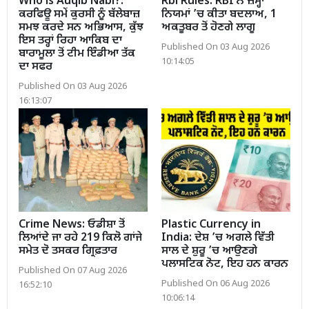
Who is Auqib Nabi?:
Rbi Rules: RBI ਨੇ ਜ਼ਮ੍ਹਾਂ
ਕਰਫਿਊ ਸਮੇਂ ਕੁਰਸੀ ਨੂੰ ਬੱਲੇਬਾਜ਼
ਨਿਯਮਾਂ ’ਚ ਕੀਤਾ ਬਦਲਾਅ, 1
ਸਮਝ ਕਰਦੇ ਸਨ ਅਭਿਆਸ, ਕੁੱਝ
ਅਕਤੂਬਰ ਤੋਂ ਹੋਣਗੇ ਲਾਗੂ
ਇਸ ਤਰ੍ਹਾਂ ਰਿਹਾ ਆਕਿਬ ਦਾ
Published On 03 Aug 2026
ਬਾਰਾਮੂਲਾ ਤੋਂ ਟੀਮ ਇੰਡੀਆ ਤੱਕ
10:14:05
ਦਾ ਸਫਰ
Published On 03 Aug 2026
16:13:07
Crime News: ਓਡੀਸ਼ਾ ਤੋਂ
Plastic Currency in
ਲਿਆਂਦੇ ਜਾ ਰਹੇ 219 ਕਿਲੋ ਗਾਂਜੇ
India: ਦੇਸ਼ ’ਚ ਅਗਲੇ ਵਿੱਤੀ
ਸਮੇਤ ਦੋ ਤਸਕਰ ਗ੍ਰਿਫ਼ਤਾਰ
ਸਾਲ ਦੇ ਸ਼ੁਰੂ ’ਚ ਆਉਣਗੇ
ਪਲਾਸਟਿਕ ਨੋਟ, ਇਹ ਹਨ ਕਾਰਨ
Published On 07 Aug 2026
Published On 06 Aug 2026
16:52:10
10:06:14