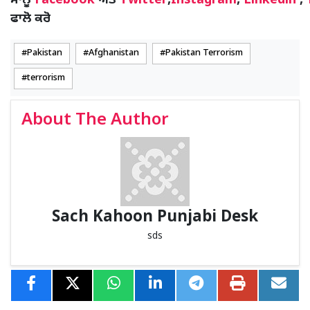
ਸਾਨੂੰ
Facebook
ਅਤੇ
Twitter
,
Instagram
,
Linkedin
,
ਫਾਲੋ ਕਰੋ
Pakistan
Afghanistan
Pakistan Terrorism
terrorism
About The Author
Sach Kahoon Punjabi Desk
sds