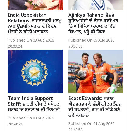
India Uzbekistan
Ajinkya Rahane: ਵੈਭਵ
Relations: ਰਾਸ਼ਟਰਪਤੀ ਮੁਰਮੂ
ਸੂਰਿਆਵੰਸ਼ੀ ਦੇ ਟੈਸਟ ਕਰੀਅਰ
ਨਾਲ ਉਜ਼ਬੇਕਿਸਤਾਨ ਦੇ ਵਿਦੇਸ਼
’ਤੇ ਅਜਿੰਕਿਆ ਰਹਾਣੇ ਦਾ ਵੱਡਾ
ਮੰਤਰੀ ਨੇ ਕੀਤੀ ਮੁਲਾਕਾਤ
ਬਿਆਨ, ਪੜ੍ਹੋ ਕੀ ਕਿਹਾ
Published On 03 Aug 2026
Published On 05 Aug 2026
20:09:24
20:30:08
Team India Support
Scott Edwards: ਸਕਾਟ
Staff: ਭਾਰਤੀ ਟੀਮ ਦੇ ਸਪੋਰਟ
ਐਡਵਰਡਸ ਨੇ ਛੱਡੀ ਨੀਦਰਲੈਂਡਜ਼
ਸਟਾਫ ’ਚ ਬਦਲਾਅ ਦੀ ਤਿਆਰੀ
ਦੀ ਕਪਤਾਨੀ, ਬਾਸ ਡੀ ਲੀਡੇ ਬਣੇ
ਨਵੇਂ ਕਪਤਾਨ
Published On 03 Aug 2026
Published On 01 Aug 2026
20:54:50
21:42:58