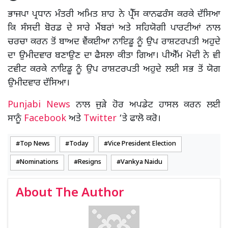
ਭਾਜਪਾ ਪ੍ਰਧਾਨ ਮੰਤਰੀ ਅਮਿਤ ਸ਼ਾਹ ਨੇ ਪ੍ਰੈੱਸ ਕਾਨਫਰੰਸ ਕਰਕੇ ਦੱਸਿਆ
ਕਿ ਸੰਸਦੀ ਬੋਰਡ ਦੇ ਸਾਰੇ ਮੈਂਬਰਾਂ ਅਤੇ ਸਹਿਯੋਗੀ ਪਾਰਟੀਆਂ ਨਾਲ
ਚਰਚਾ ਕਰਨ ਤੋਂ ਬਾਅਦ ਵੈਂਕਈਆ ਨਾਇਡੂ ਨੂੰ ਉਪ ਰਾਸ਼ਟਰਪਤੀ ਅਹੁਦੇ
ਦਾ ਉਮੀਦਵਾਰ ਬਣਾਉਣ ਦਾ ਫੈਸਲਾ ਕੀਤਾ ਗਿਆ। ਪੀਐੱਮ ਮੋਦੀ ਨੇ ਵੀ
ਟਵੀਟ ਕਰਕੇ ਨਾਇਡੂ ਨੂੰ ਉਪ ਰਾਸ਼ਟਰਪਤੀ ਅਹੁਦੇ ਲਈ ਸਭ ਤੋਂ ਯੋਗ
ਉਮੀਦਵਾਰ ਦੱਸਿਆ।
Punjabi News
ਨਾਲ ਜੁੜੇ ਹੋਰ ਅਪਡੇਟ ਹਾਸਲ ਕਰਨ ਲਈ
ਸਾਨੂੰ
Facebook
ਅਤੇ
Twitter
‘ਤੇ ਫਾਲੋ ਕਰੋ।
Top News
Today
Vice President Election
Nominations
Resigns
Vankya Naidu
About The Author