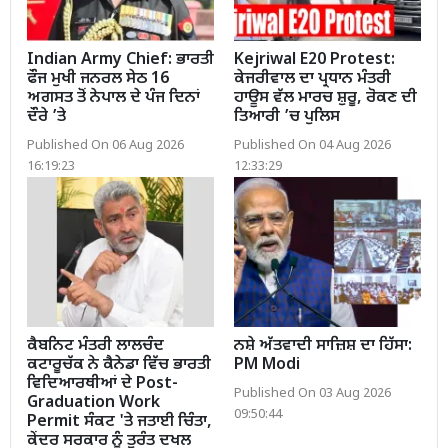
Indian Army Chief: ਭਾਰਤੀ
Kejriwal E20 Protest:
ਫੌਜ ਮੁਖੀ ਜਨਰਲ ਸੇਠ 16
ਕੇਜਰੀਵਾਲ ਦਾ ਪ੍ਰਧਾਨ ਮੰਤਰੀ
ਅਗਸਤ ਤੋਂ ਨੇਪਾਲ ਦੇ ਪੰਜ ਦਿਨਾਂ
ਹਾਊਸ ਵੱਲ ਮਾਰਚ ਸ਼ੁਰੂ, ਰੋਕਣ ਦੀ
ਦੌਰੇ ’ਤੇ
ਤਿਆਰੀ ’ਚ ਪੁਲਿਸ
Published On 06 Aug 2026
Published On 04 Aug 2026
16:19:23
12:33:29
ਕੈਬਨਿਟ ਮੰਤਰੀ ਲਾਲਚੰਦ
ਨਸ਼ੇ ਅੱਤਵਾਦੀ ਸਾਜ਼ਿਸ਼ ਦਾ ਹਿੱਸਾ:
ਕਟਾਰੂਚੱਕ ਨੇ ਕੈਨੇਡਾ ਵਿੱਚ ਭਾਰਤੀ
PM Modi
ਵਿਦਿਆਰਥੀਆਂ ਦੇ Post-
Published On 03 Aug 2026
Graduation Work
09:50:44
Permit ਸੰਕਟ 'ਤੇ ਜਤਾਈ ਚਿੰਤਾ,
ਕੇਂਦਰ ਸਰਕਾਰ ਨੂੰ ਤੁਰੰਤ ਦਖਲ