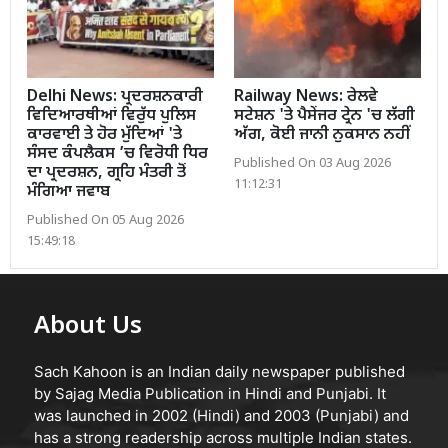
Delhi News: ਪ੍ਰਦਰਸ਼ਨਕਾਰੀ
Railway News: ਰੇਲਵੇ
ਵਿਦਿਆਰਥੀਆਂ ਵਿਰੁੱਧ ਪੁਲਿਸ
ਸਟੇਸ਼ਨ 'ਤੇ ਪੈਸੇਂਜਰ ਟ੍ਰੇਨ 'ਚ ਲੱਗੀ
ਕਾਰਵਾਈ ਤੇ ਹੋਰ ਮੁੱਦਿਆਂ 'ਤੇ
ਅੱਗ, ਕੋਈ ਜਾਨੀ ਨੁਕਸਾਨ ਨਹੀਂ
ਸੰਸਦ ਕੰਪਲੈਕਸ ’ਚ ਵਿਰੋਧੀ ਧਿਰ
Published On 03 Aug 2026
ਦਾ ਪ੍ਰਦਰਸ਼ਨ, ਗ੍ਰਹਿ ਮੰਤਰੀ ਤੋਂ
11:12:31
ਮੰਗਿਆ ਜਵਾਬ
Published On 05 Aug 2026
15:49:18
About Us
Sach Kahoon is an Indian daily newspaper published
by Sajag Media Publication in Hindi and Punjabi. It
was launched in 2002 (Hindi) and 2003 (Punjabi) and
has a strong readership across multiple Indian states.