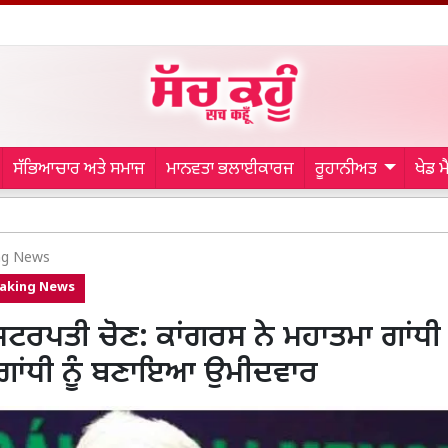
ਸੱਭਿਆਚਾਰ ਅਤੇ ਸਮਾਜ
ਮਾਨਵਤਾ ਭਲਾਈਕਾਰਜ
ਰੂਹਾਨੀਅਤ
ਖੇਡ 
Malerko
ng News
aking News
ਸ਼ਟਰਪਤੀ ਚੋਣ: ਕਾਂਗਰਸ ਨੇ ਮਹਾਤਮਾ ਗਾਂਧੀ ਦ
ਗਾਂਧੀ ਨੂੰ ਬਣਾਇਆ ਉਮੀਦਵਾਰ