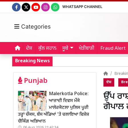
WHATSAPP CHANNEL
Categories
ਦੇਸ਼
ਕੁੱਲ ਜਹਾਨ
ਸੂਬੇ
ਖੇਤੀਬਾੜੀ
Fraud Alert
Breaking News
Breaki
Punjab
ਦੇਸ਼
Bre
Malerkotla Police:
ਉੱਪ ਰਾ
ਆਜ਼ਾਦੀ ਦਿਵਸ ਮੌਕੇ
ਗੋਪਾਲ 
ਮਾਲੇਰਕੋਟਲਾ ਪੁਲਿਸ ਪੂਰੀ
ਤਰ੍ਹਾਂ ਚੌਕਸ, ਬੱਸ ਅੱਡਿਆਂ ’ਤੇ ਚਲਾਇਆ ਵਿਸ਼ੇਸ਼
ਚੈਕਿੰਗ ਅਭਿਆਨ
06 Aug 2026 21:42:34