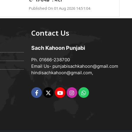
ਦਾ 'ਲਾਂਚਪੈਡ' : ਮੋਦੀ
Published On 01 Aug 2026 14:51:04
Contact Us
Sach Kahoon Punjabi
Ph. 01666-238700
Email Us-
punjabisachkahoon@gmail.com
hindisachkahoon@gmail.com
,