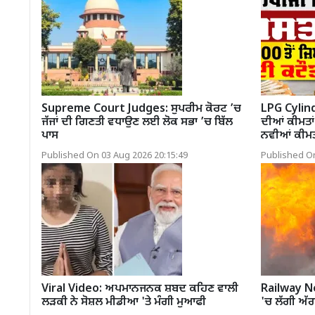
Supreme Court Judges: ਸੁਪਰੀਮ ਕੋਰਟ ’ਚ
LPG Cylind
ਜੱਜਾਂ ਦੀ ਗਿਣਤੀ ਵਧਾਉਣ ਲਈ ਲੋਕ ਸਭਾ ’ਚ ਬਿੱਲ
ਦੀਆਂ ਕੀਮਤਾਂ
ਪਾਸ
ਨਵੀਆਂ ਕੀਮਤ
Published On 03 Aug 2026 20:15:49
Published On
Viral Video: ਅਪਮਾਨਜਨਕ ਸ਼ਬਦ ਕਹਿਣ ਵਾਲੀ
Railway News
ਲੜਕੀ ਨੇ ਸੋਸ਼ਲ ਮੀਡੀਆ 'ਤੇ ਮੰਗੀ ਮੁਆਫੀ
'ਚ ਲੱਗੀ ਅੱਗ