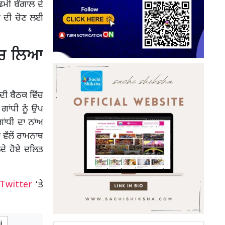
ਮੀ ਬੰਗਾਲ ਦੇ
ਤੀ ਦੀ ਚੋਣ ਲਈ
 ‘ਚ ਲਿਆ
ਦੀ ਬੈਠਕ ਵਿੱਚ
ਾਂਧੀ ਨੂੰ ਉਪ
ਾਂਧੀ ਦਾ ਨਾਂਅ
 ਵੱਲੋਂ ਰਾਮਨਾਥ
ਦੇ ਹੋਏ ਦਲਿਤ
Twitter
‘ਤੇ
i