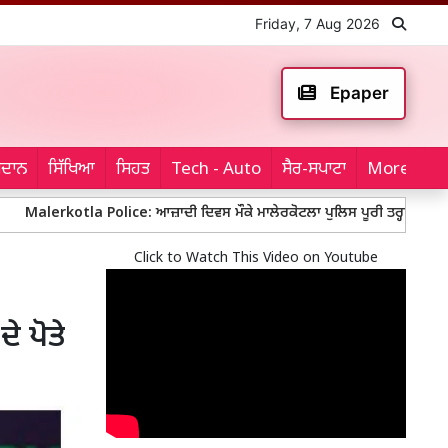
Friday, 7 Aug 2026
Epaper
ਮੈਦਾਨ
ਸਿੱਖਿਆ
ਸਿਹਤ
Tech - Auto
ਸੈਰ-ਸਪਾਟਾ
More...
tla Police: ਆਜ਼ਾਦੀ ਦਿਵਸ ਮੌਕੇ ਮਾਲੇਰਕੋਟਲਾ ਪੁਲਿਸ ਪੂਰੀ ਤਰ੍ਹਾਂ ਚੌਕਸ, ਬੱਸ ਅੱਡਿਆ
Click to Watch This Video on Youtube
ੇ ਪੋਤੇ