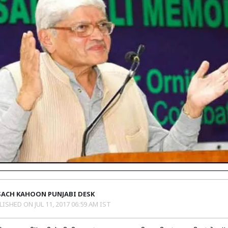
SACH KAHOON PUNJABI DESK
LISHED ON
JUL 11, 2017 06:59 AM IST