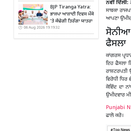
ਨਵੀਂ ਦਿੱਲੀ:
ਲ
BJP Tiranga Yatra:
ਸਾਬਕਾ ਰਾਜਪਾ
ਭਾਜਪਾ ਆਜ਼ਾਦੀ ਦਿਵਸ ਮੌਕੇ
ਆਪਣਾ ਉਮੀਦ
’ਤੇ ਕੱਢੇਗੀ ਤਿਰੰਗਾ ਯਾਤਰਾ
06 Aug 2026 19:19:32
ਸੋਨੀਆ 
ਫੈਸਲਾ
ਕਾਂਗਰਸ ਪ੍ਰਧ
ਇਹ ਫੈਸਲਾ ਲ
ਰਾਸ਼ਟਰਪਤੀ ਉਮ
ਵਿਰੋਧੀ ਧਿਰ ਵ
ਕੋਵਿੰਦ ਦਾ 
ਉਮੀਦਵਾਰ ਮੀਰ
Punjabi 
ਫਾਲੋ ਕਰੋ।
Top News