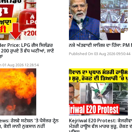
er Price: LPG ਗੈਸ ਸਿਲੰਡਰ
ਨਸ਼ੇ ਅੱਤਵਾਦੀ ਸਾਜ਼ਿਸ਼ ਦਾ ਹਿੱਸਾ: PM
 200 ਰੁਪਏ ਤੋਂ ਵੱਧ ਘਟੀਆਂ, ਜਾਣੋ
Published On 03 Aug 2026 09:50:44
ਾਂ
 01 Aug 2026 12:28:54
: ਰੇਲਵੇ ਸਟੇਸ਼ਨ 'ਤੇ ਪੈਸੇਂਜਰ ਟ੍ਰੇਨ
Kejriwal E20 Protest: ਕੇਜਰੀਵਾਲ
, ਕੋਈ ਜਾਨੀ ਨੁਕਸਾਨ ਨਹੀਂ
ਮੰਤਰੀ ਹਾਊਸ ਵੱਲ ਮਾਰਚ ਸ਼ੁਰੂ, ਰੋਕਣ