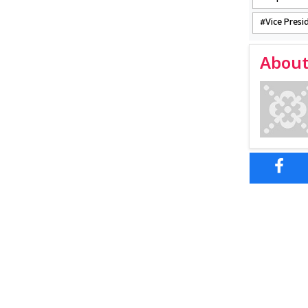
Vice Presi
About