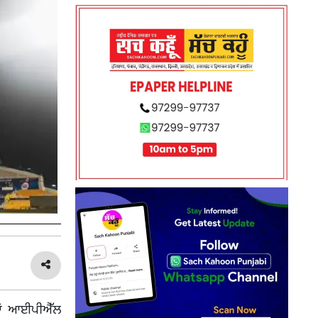
ਆਂ ਆਈਪੀਐੱਲ