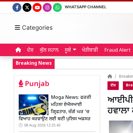
WHATSAPP CHANNEL
Categories
ਦੇਸ਼
ਕੁੱਲ ਜਹਾਨ
ਸੂਬੇ
ਖੇਤੀਬਾੜੀ
Fraud Alert
Breaking News
Breaki
Punjab
ਦੇਸ਼
Bre
Moga News: ਫਰਜ਼ੀ
ਆਈਪੀਐੱ
ਮਹਿਲਾ ਏਐਸਆਈ
ਹਵਾਲਾ 
ਗ੍ਰਿਫਤਾਰ, ਚੰਗੇ ਘਰ ’ਚ
ਵਿਆਹ ਕਰਵਾਉਣ ਲਈ ਬਣੀ ਪੁਲਿਸ ਅਫਸਰ
08 Aug 2026 12:25:43