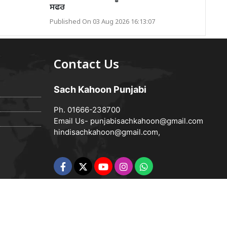
ਸਫਰ
Published On 03 Aug 2026 16:13:07
Contact Us
Sach Kahoon Punjabi
Ph. 01666-238700
Email Us-
punjabisachkahoon@gmail.com
hindisachkahoon@gmail.com
,