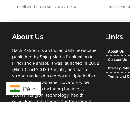
Published On 03 Aug 2026 20:15:49
Published On
About Us
Links
Sach Kahoon is an Indian daily newspaper
About Us
published by Sajag Media Publication in
Contact Us
Hindi and Punjabi. It was launched in 2002
Privacy Poli
(Hindi) and 2003 (Punjabi) and has a
strong readership across multiple Indian
Terms and C
states. The newspaper covers a wide
PA
range of topics including business,
sports, religion, technology, health,
education, and national & international
news. It focuses on verified reporting and
unbiased journalism, with a team working
24/7 and a growing digital presence.