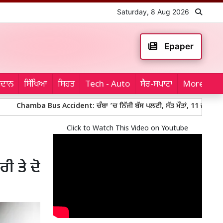
Saturday, 8 Aug 2026
Epaper
ਮੈਦਾਨ
ਸਿੱਖਿਆ
ਸਿਹਤ
Tech - Auto
ਸੈਰ-ਸਪਾਟਾ
More...
a Bus Accident: ਚੰਬਾ ’ਚ ਨਿੱਜੀ ਬੱਸ ਪਲਟੀ, ਸੱਤ ਮੌਤਾਂ, 11 ਜ਼ਖਮੀ
Baloch
Click to Watch This Video on Youtube
ੀ ਤੇ ਦੋ