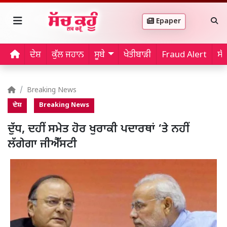
Epaper
ਦੇਸ਼
ਕੁੱਲ ਜਹਾਨ
ਸੂਬੇ
ਖੇਤੀਬਾੜੀ
Fraud Alert
ਸੱ
Breaking News
ਦੇਸ਼
Breaking News
ਦੁੱਧ, ਦਹੀਂ ਸਮੇਤ ਹੋਰ ਖੁਰਾਕੀ ਪਦਾਰਥਾਂ ‘ਤੇ ਨਹੀਂ
ਲੱਗੇਗਾ ਜੀਐੱਸਟੀ