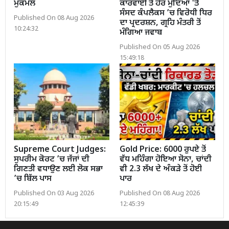
ਮੁਕੰਮਲ
ਕਾਰਵਾਈ ਤੇ ਹੋਰ ਮੁੱਦਿਆਂ 'ਤੇ
ਸੰਸਦ ਕੰਪਲੈਕਸ ’ਚ ਵਿਰੋਧੀ ਧਿਰ
Published On 08 Aug 2026
ਦਾ ਪ੍ਰਦਰਸ਼ਨ, ਗ੍ਰਹਿ ਮੰਤਰੀ ਤੋਂ
10:24:32
ਮੰਗਿਆ ਜਵਾਬ
Published On 05 Aug 2026
15:49:18
Supreme Court Judges:
Gold Price: 6000 ਰੁਪਏ ਤੋਂ
ਸੁਪਰੀਮ ਕੋਰਟ ’ਚ ਜੱਜਾਂ ਦੀ
ਵੱਧ ਮਹਿੰਗਾ ਹੋਇਆ ਸੋਨਾ, ਚਾਂਦੀ
ਗਿਣਤੀ ਵਧਾਉਣ ਲਈ ਲੋਕ ਸਭਾ
ਵੀ 2.3 ਲੱਖ ਦੇ ਅੰਕੜੇ ਤੋਂ ਹੋਈ
’ਚ ਬਿੱਲ ਪਾਸ
ਪਾਰ
Published On 03 Aug 2026
Published On 08 Aug 2026
20:15:49
12:45:39