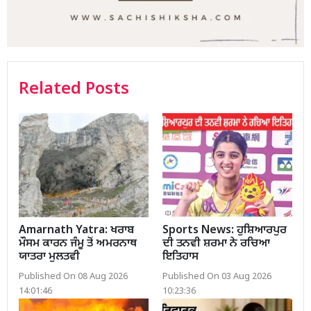
Related Posts
Amarnath Yatra: ਖਰਾਬ
Sports News: ਹੁਸ਼ਿਆਰਪੁਰ
ਮੌਸਮ ਕਾਰਨ ਜੰਮੂ ਤੋਂ ਅਮਰਨਾਥ
ਦੀ ਤਨਵੀ ਸ਼ਰਮਾ ਨੇ ਰਚਿਆ
ਯਾਤਰਾ ਮੁਲਤਵੀ
ਇਤਿਹਾਸ
Published On 08 Aug 2026
Published On 03 Aug 2026
14:01:46
10:23:36