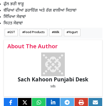
ਫੁੱਲ ਭਰੀ ਝਾੜੂ
ਬੱਚਿਆਂ ਦੀਆਂ ਡਰਾਇੰਗ ਅਤੇ ਰੰਗ ਵਾਲੀਆਂ ਕਿਤਾਬਾਂ
ਸਿੱਖਿਆ ਸੇਵਾਵਾਂ
ਸਿਹਤ ਸੇਵਾਵਾਂ
GST
Food Products
Milk
Yogurt
About The Author
Sach Kahoon Punjabi Desk
sds