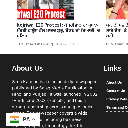
Kejriwal E20 Protest: ਕੇਜਰੀਵਾਲ ਦਾ ਪ੍ਰਧਾਨ
ਮੌਕੇ ਦੀ ਸਭ ਤ
ਮੰਤਰੀ ਹਾਊਸ ਵੱਲ ਮਾਰਚ ਸ਼ੁਰੂ, ਰੋਕਣ ਦੀ ਤਿਆਰੀ ’ਚ
ਲਾਏ ਦੋਸ਼ਾਂ ’ਤ
ਪੁਲਿਸ
ਬਰੀ
Published On 04 Aug 2026 12:33:29
Published On
About Us
Links
Sach Kahoon is an Indian daily newspaper
About Us
published by Sajag Media Publication in
Contact Us
Hindi and Punjabi. It was launched in 2002
Privacy Poli
(Hindi) and 2003 (Punjabi) and has a
strong readership across multiple Indian
Terms and C
states. The newspaper covers a wide
PA
range of topics including business,
sports, religion, technology, health,