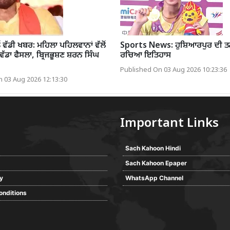
ੋਂ ਵੱਡੀ ਖਬਰ: ਮਹਿਲਾ ਪਹਿਲਵਾਨਾਂ ਵੱਲੋਂ
Sports News: ਹੁਸ਼ਿਆਰਪੁਰ ਦੀ ਤ
ੇ ਵੱਡਾ ਫੈਸਲਾ, ਬ੍ਰਿਜਭੂਸ਼ਣ ਸ਼ਰਨ ਸਿੰਘ
ਰਚਿਆ ਇਤਿਹਾਸ
Published On 03 Aug 2026 10:23:36
 03 Aug 2026 12:13:30
Important Links
Sach Kahoon Hindi
Sach Kahoon Epaper
cy
WhatsApp Channel
onditions