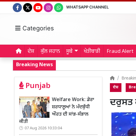
WHATSAPP CHANNEL
Categories
ਦੇਸ਼
ਕੁੱਲ ਜਹਾਨ
ਸੂਬੇ
ਖੇਤੀਬਾੜੀ
Fraud Alert
Breaking News
Breaki
Punjab
ਦੇਸ਼
Bre
Welfare Work: ਡੇਰਾ
ਦਰੁਸਤ ਫ
ਸ਼ਰਧਾਲੂਆਂ ਨੇ ਮੰਦਬੁੱਧੀ
ਔਰਤ ਦੀ ਸਾਂਭ-ਸੰਭਾਲ
ਕੀਤੀ
07 Aug 2026 10:33:04