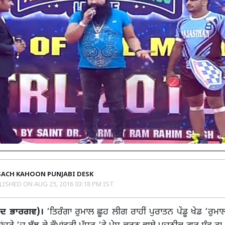
SACH KAHOON PUNJABI DESK
LISHED ON
AUG 25, 2016 03:18 PM IST
ੰਦ ਭਾਰਗਵ)।
‘ਤਿਰੰਗਾ ਰੁਮਾਲ ਛੂਹ ਲੀਗ ਰਾਹੀਂ ਪੁਰਾਤਨ ਪੇਂਡੂ ਖੇਡ ‘ਰੁਮਾਲ 