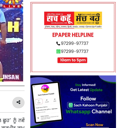
ਛੂਹ’ ਨੂੰ ਨਵੇਂ