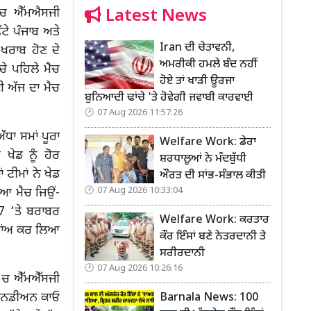
Latest News
ਮੈਚ ਐੱਮਐਸਜੀ
ਟੇ ਪੰਜਾਬ ਅਤੇ
Iran ਦੀ ਚੇਤਾਵਨੀ,
ਰਾਬ ਹੋਣ ਦੇ
ਅਮਰੀਕੀ ਹਮਲੇ ਬੰਦ ਨਹੀਂ
ਚੇ ਪਹਿਲੇ ਮੈਚ
ਹੋਏ ਤਾਂ ਖਾੜੀ ਊਰਜਾ
ਈ ਅੱਜ ਦਾ ਮੈਚ
ਬੁਨਿਆਦੀ ਢਾਂਚੇ 'ਤੇ ਹੋਵੇਗੀ ਜਵਾਬੀ ਕਾਰਵਾਈ
07 Aug 2026 11:57:26
ਧਾ ਸਮਾਂ ਪੂਰਾ
Welfare Work: ਡੇਰਾ
ਖੇਡ ਨੂੰ ਹੋਰ
ਸ਼ਰਧਾਲੂਆਂ ਨੇ ਮੰਦਬੁੱਧੀ
 ਟੀਮਾਂ ਨੇ ਖੇਡ
ਔਰਤ ਦੀ ਸਾਂਭ-ਸੰਭਾਲ ਕੀਤੀ
07 Aug 2026 10:33:04
ਇਆ ਮੈਚ ਜਿਉਂ-
7 ‘ਤੇ ਬਰਾਬਰ
Welfare Work: ਕਰਤਾਰ
ਨਾਂਅ ਕਰ ਲਿਆ
ਕੌਰ ਇੰਸਾਂ ਬਣੇ ਨੇਤਰਦਾਨੀ ਤੇ
ਸਰੀਰਦਾਨੀ
07 Aug 2026 10:26:16
 ‘ਚ ਐੱਮਐੱਸਜੀ
ੀ ਕੈਨਡੀਅਨ ਕਾਓ
Barnala News: 100