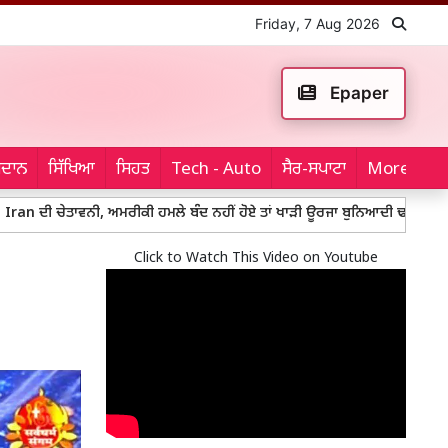
Friday, 7 Aug 2026
Epaper
ਮੈਦਾਨ
ਸਿੱਖਿਆ
ਸਿਹਤ
Tech - Auto
ਸੈਰ-ਸਪਾਟਾ
More...
ਵਨੀ, ਅਮਰੀਕੀ ਹਮਲੇ ਬੰਦ ਨਹੀਂ ਹੋਏ ਤਾਂ ਖਾੜੀ ਊਰਜਾ ਬੁਨਿਆਦੀ ਢਾਂਚੇ 'ਤੇ ਹੋਵੇਗੀ ਜਵਾਬੀ
Click to Watch This Video on Youtube