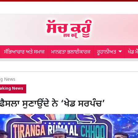
ਸੱਭਿਆਚਾਰ ਅਤੇ ਸਮਾਜ
ਮਾਨਵਤਾ ਭਲਾਈਕਾਰਜ
ਰੂਹਾਨੀਅਤ
ਖੇਡ 
Iran ਦੀ ਚੇਤਾ
ng News
aking News
ੈਸਲਾ ਸੁਣਾਉਂਦੇ ਨੇ ‘ਖੇਡ ਸਰਪੰਚ’