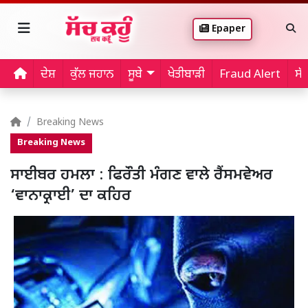
Epaper
ਦੇਸ਼
ਕੁੱਲ ਜਹਾਨ
ਸੂਬੇ
ਖੇਤੀਬਾੜੀ
Fraud Alert
ਸੱ
Breaking News
Breaking News
ਸਾਈਬਰ ਹਮਲਾ : ਫਿਰੌਤੀ ਮੰਗਣ ਵਾਲੇ ਰੈਂਸਮਵੇਅਰ
‘ਵਾਨਾਕ੍ਰਾਈ’ ਦਾ ਕਹਿਰ