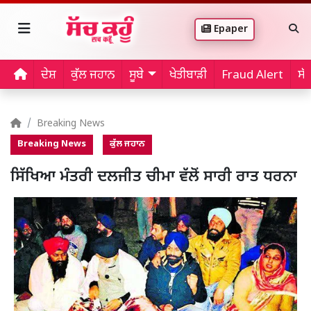
Epaper
ਦੇਸ਼
ਕੁੱਲ ਜਹਾਨ
ਸੂਬੇ
ਖੇਤੀਬਾੜੀ
Fraud Alert
ਸੱ
Breaking News
Breaking News
ਕੁੱਲ ਜਹਾਨ
ਸਿੱਖਿਆ ਮੰਤਰੀ ਦਲਜੀਤ ਚੀਮਾ ਵੱਲੋਂ ਸਾਰੀ ਰਾਤ ਧਰਨਾ