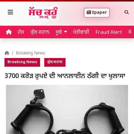
Epaper
ਦੇਸ਼
ਕੁੱਲ ਜਹਾਨ
ਸੂਬੇ
ਖੇਤੀਬਾੜੀ
Fraud Alert
ਸੱ
Breaking News
Breaking News
ਕੁੱਲ ਜਹਾਨ
3700 ਕਰੋੜ ਰੁਪਏ ਦੀ ਆਨਲਾਈਨ ਠੱਗੀ ਦਾ ਖੁਲਾਸਾ