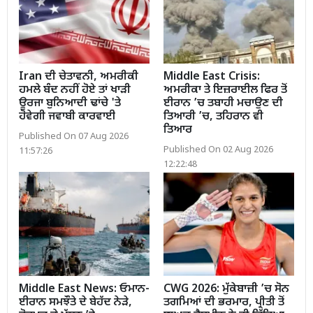
Iran ਦੀ ਚੇਤਾਵਨੀ, ਅਮਰੀਕੀ
Middle East Crisis:
ਹਮਲੇ ਬੰਦ ਨਹੀਂ ਹੋਏ ਤਾਂ ਖਾੜੀ
ਅਮਰੀਕਾ ਤੇ ਇਜ਼ਰਾਈਲ ਫਿਰ ਤੋਂ
ਊਰਜਾ ਬੁਨਿਆਦੀ ਢਾਂਚੇ 'ਤੇ
ਈਰਾਨ ’ਚ ਤਬਾਹੀ ਮਚਾਉਣ ਦੀ
ਹੋਵੇਗੀ ਜਵਾਬੀ ਕਾਰਵਾਈ
ਤਿਆਰੀ ’ਚ, ਤਹਿਰਾਨ ਵੀ
ਤਿਆਰ
Published On 07 Aug 2026
Published On 02 Aug 2026
11:57:26
12:22:48
Middle East News: ਓਮਾਨ-
CWG 2026: ਮੁੱਕੇਬਾਜ਼ੀ ’ਚ ਸੋਨ
ਈਰਾਨ ਸਮਝੌਤੇ ਦੇ ਬੇਹੱਦ ਨੇੜੇ,
ਤਗਮਿਆਂ ਦੀ ਭਰਮਾਰ, ਪ੍ਰੀਤੀ ਤੋਂ