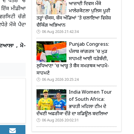
 ਦੇ ਖੇਤਰ ‘ਚ
ਆਜ਼ਾਦੀ ਦਿਵਸ ਮੌਕੇ
ਚ ਇੱਕ ਮੀਡੀਆ
ਮਾਲੇਰਕੋਟਲਾ ਪੁਲਿਸ ਪੂਰੀ
ਵਰਸਿਟੀ ਚੰਗੇ
ਤਰ੍ਹਾਂ ਚੌਕਸ, ਬੱਸ ਅੱਡਿਆਂ ’ਤੇ ਚਲਾਇਆ ਵਿਸ਼ੇਸ਼
ਰੇ ਮੌਕੇ ਪੈਦਾ
ਚੈਕਿੰਗ ਅਭਿਆਨ
06 Aug 2026 21:42:34
Punjab Congress:
ਿਆਲਾ , ਮੋ-
ਪੰਜਾਬ ਕਾਂਗਰਸ ’ਚ ਮੁੜ
ਸਾਹਮਣੇ ਆਈ ਧੜੇਬੰਦੀ,
ਲੁਧਿਆਣਾ ’ਚ ਆਸ਼ੂ ਤੇ ਬੈਂਸ ਸਮਰਥਕ ਆਹਮੋ-
ਸਾਹਮਣੇ
06 Aug 2026 20:25:24
India Women Tour
of South Africa:
ਭਾਰਤੀ ਮਹਿਲਾ ਟੀਮ ਦੇ
ਦੱਖਣੀ ਅਫਰੀਕਾ ਦੌਰੇ ਦਾ ਸ਼ਡਿਊਲ ਬਦਲਿਆ
06 Aug 2026 20:02:31