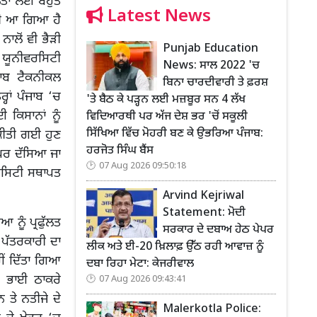
ੱਲਤਾ ਲਈ ਬਹੁਤ
Latest News
ਹੀ ਆ ਗਿਆ ਹੈ
ਲੋਂ ਵੀ ਭੈੜੀ
Punjab Education
ੀ ਯੂਨੀਵਰਸਿਟੀ
News: ਸਾਲ 2022 'ਚ
ਜਾਬ ਟੈਕਨੀਕਲ
ਬਿਨਾ ਚਾਰਦੀਵਾਰੀ ਤੇ ਫ਼ਰਸ਼
ਾਂ ਪੰਜਾਬ ‘ਚ
'ਤੇ ਬੈਠ ਕੇ ਪੜ੍ਹਨ ਲਈ ਮਜ਼ਬੂਰ ਸਨ 4 ਲੱਖ
ਕਿਸਾਨਾਂ ਨੂੰ
ਵਿਦਿਆਰਥੀ ਪਰ ਅੱਜ ਦੇਸ਼ ਭਰ 'ਚੋਂ ਸਕੂਲੀ
ਸਿੱਖਿਆ ਵਿੱਚ ਮੋਹਰੀ ਬਣ ਕੇ ਉਭਰਿਆ ਪੰਜਾਬ:
ਕੀਤੀ ਗਈ ਹੁਣ
ਹਰਜੋਤ ਸਿੰਘ ਬੈਂਸ
ੱਪਰ ਦੱਸਿਆ ਜਾ
07 Aug 2026 09:50:18
ਵਰਸਿਟੀ ਸਥਾਪਤ
Arvind Kejriwal
Statement: ਮੋਦੀ
 ਨੂੰ ਪ੍ਰਫੁੱਲਤ
ਸਰਕਾਰ ਦੇ ਦਬਾਅ ਹੇਠ ਪੇਪਰ
 ਪੱਤਰਕਾਰੀ ਦਾ
ਲੀਕ ਅਤੇ ਈ-20 ਖ਼ਿਲਾਫ਼ ਉੱਠ ਰਹੀ ਆਵਾਜ਼ ਨੂੰ
ੀਂ ਦਿੱਤਾ ਗਿਆ
ਦਬਾ ਰਿਹਾ ਮੇਟਾ: ਕੇਜਰੀਵਾਲ
ੂ ਭਾਈ ਠਾਕਰੇ
07 Aug 2026 09:43:41
ਤੇ ਨਤੀਜੇ ਦੇ
Malerkotla Police: