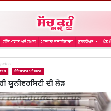
ਸੱਭਿਆਚਾਰ ਅਤੇ ਸਮਾਜ
ਮਾਨਵਤਾ ਭਲਾਈਕਾਰਜ
ਰੂਹਾਨੀਅਤ
ਖੇਡ 
Punja
gorized
ized
ਸੱਭਿਆਚਾਰ ਅਤੇ ਸਮਾਜ
ਰੀ ਯੂਨੀਵਰਸਿਟੀ ਦੀ ਲੋੜ