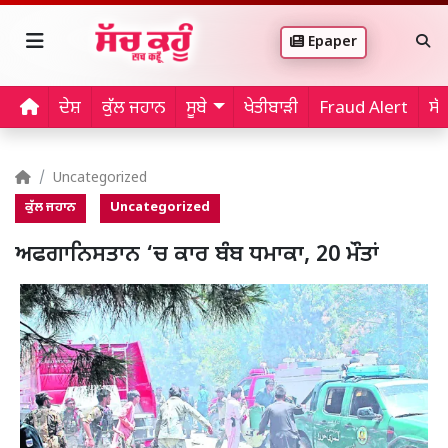
Epaper
ਦੇਸ਼
ਕੁੱਲ ਜਹਾਨ
ਸੂਬੇ
ਖੇਤੀਬਾੜੀ
Fraud Alert
ਸੱ
Uncategorized
ਕੁੱਲ ਜਹਾਨ
Uncategorized
ਅਫਗਾਨਿਸਤਾਨ ‘ਚ ਕਾਰ ਬੰਬ ਧਮਾਕਾ, 20 ਮੌਤਾਂ