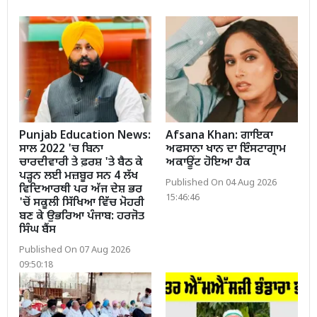
Punjab Education News:
Afsana Khan: ਗਾਇਕਾ
ਸਾਲ 2022 'ਚ ਬਿਨਾ
ਅਫਸਾਨਾ ਖਾਨ ਦਾ ਇੰਸਟਾਗ੍ਰਾਮ
ਚਾਰਦੀਵਾਰੀ ਤੇ ਫ਼ਰਸ਼ 'ਤੇ ਬੈਠ ਕੇ
ਅਕਾਊਂਟ ਹੋਇਆ ਹੈਕ
ਪੜ੍ਹਨ ਲਈ ਮਜ਼ਬੂਰ ਸਨ 4 ਲੱਖ
Published On 04 Aug 2026
ਵਿਦਿਆਰਥੀ ਪਰ ਅੱਜ ਦੇਸ਼ ਭਰ
15:46:46
'ਚੋਂ ਸਕੂਲੀ ਸਿੱਖਿਆ ਵਿੱਚ ਮੋਹਰੀ
ਬਣ ਕੇ ਉਭਰਿਆ ਪੰਜਾਬ: ਹਰਜੋਤ
ਸਿੰਘ ਬੈਂਸ
Published On 07 Aug 2026
09:50:18