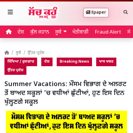
Epaper
ਦੇਸ਼
ਕੁੱਲ ਜਹਾਨ
ਸੂਬੇ
ਖੇਤੀਬਾੜੀ
Fraud Alert
ਸੱ
ਸੂਬੇ
ਉੱਤਰ ਪ੍ਰਦੇਸ਼
ਸਿੱਖਿਆ / ਰੁਜਗਾਰ
ਦੇਸ਼
Breaking News
ਖਾਸ ਖਬਰ
ਉੱਤਰ ਪ੍ਰਦੇਸ਼
Summer Vacations: ਮੌਸਮ ਵਿਭਾਗ ਦੇ ਅਲਰਟ
ਤੋਂ ਬਾਅਦ ਸਕੂਲਾਂ ’ਚ ਵਧੀਆਂ ਛੁੱਟੀਆਂ, ਹੁਣ ਇਸ ਦਿਨ
ਖੁੱਲ੍ਹਣਗੇ ਸਕੂਲ