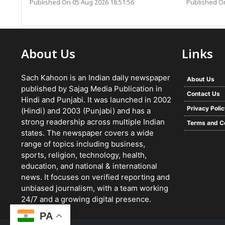
Published On 05 Aug 2026 18:51:56
Published On
About Us
Links
Sach Kahoon is an Indian daily newspaper
About Us
published by Sajag Media Publication in
Contact Us
Hindi and Punjabi. It was launched in 2002
Privacy Poli
(Hindi) and 2003 (Punjabi) and has a
strong readership across multiple Indian
Terms and C
states. The newspaper covers a wide
range of topics including business,
sports, religion, technology, health,
education, and national & international
news. It focuses on verified reporting and
unbiased journalism, with a team working
24/7 and a growing digital presence.
PA