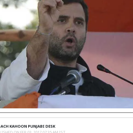
SACH KAHOON PUNJABI DESK
LISHED ON
FEB 03, 2017 07:35 AM IST