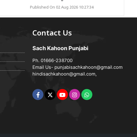
Published On 02 Aug 2026 10:27:34
Contact Us
Sach Kahoon Punjabi
Ph. 01666-238700
Email Us-
punjabisachkahoon@gmail.com
hindisachkahoon@gmail.com
,