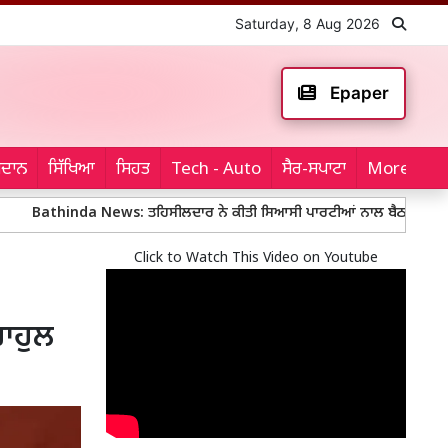
Saturday, 8 Aug 2026
Epaper
ਮੈਦਾਨ
ਸਿੱਖਿਆ
ਸਿਹਤ
Tech - Auto
ਸੈਰ-ਸਪਾਟਾ
More...
nda News: ਤਹਿਸੀਲਦਾਰ ਨੇ ਕੀਤੀ ਸਿਆਸੀ ਪਾਰਟੀਆਂ ਨਾਲ ਬੈਠਕ
Mohali Po
Click to Watch This Video on Youtube
ਰਾਹੁਲ