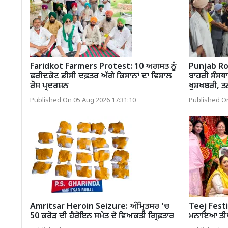
Faridkot Farmers Protest: 10 ਅਗਸਤ ਨੂੰ
Punjab Ro
ਫਰੀਦਕੋਟ ਡੀਸੀ ਦਫ਼ਤਰ ਅੱਗੇ ਕਿਸਾਨਾਂ ਦਾ ਵਿਸ਼ਾਲ
ਬਾਹਰੀ ਸੰਸਥਾ
ਰੋਸ ਪ੍ਰਦਰਸ਼ਨ
ਖੁਸ਼ਖਬਰੀ, ਤ
Published On 05 Aug 2026 17:31:10
Published On
Amritsar Heroin Seizure: ਅੰਮ੍ਰਿਤਸਰ ’ਚ
Teej Festi
50 ਕਰੋੜ ਦੀ ਹੈਰੋਇਨ ਸਮੇਤ ਦੋ ਵਿਅਕਤੀ ਗ੍ਰਿਫ਼ਤਾਰ
ਮਨਾਇਆ ਤੀਆ