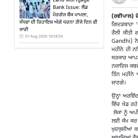
Land Mortgage
Bank Issue: ਲੈਂਡ
ਮੋਰਗੇਜ ਬੈਂਕ ਮਾਮਲਾ,
(ਰਵੀਪਾਲ)
ਸੰਧਵਾਂ ਦੀ ਰਿਹਾਇਸ਼ ਅੱਗੇ ਧਰਨਾ ਤੀਜੇ ਦਿਨ ਵੀ
ਗਿਦੜਬਾਹਾ ‘
ਜਾਰੀ
ਰੈਲੀ ਕੀਤੀ 
07 Aug 2026 18:58:56
Gandhi) ਨੇ
ਮਹੀਨੇ ਹੀ ਨ
ਸਰਕਾਰ ਆਪਣੇ 
ਨਜਾਇਜ ਕਬਜੇ 
ਤਿੰਨ ਮਹੀਨੇ 
ਜਾਣਗੇ।
ਉਨ੍ਹਾਂ ਅਰਵਿ
ਵਿੱਚ ਖੇਡ ਰਹ
ਲੋਕਾਂ ਨੂੰ ਅਪ
ਲਈ ਕੰਮ ਕਰ ਸ
ਖੁਦਕੁਸ਼ੀਆਂ ਕ
ਆਖਦਿਆਂ ਰੈਲ