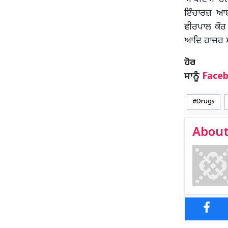
ਇੰਚਾਰਜ਼ ਆਸ਼
ਵੀਰਪਾਲ ਕੌਰ
ਆਦਿ ਹਾਜ਼ਰ 
ਹ
ਸਾਨੂੰ
Face
Drugs
About