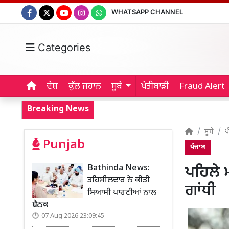
WHATSAPP CHANNEL
Categories
ਦੇਸ਼
ਕੁੱਲ ਜਹਾਨ
ਸੂਬੇ
ਖੇਤੀਬਾੜੀ
Fraud Alert
Breaking News
ਸੂਬੇ
ਪ
Punjab
ਪੰਜਾਬ
Bathinda News:
ਪਹਿਲੇ 
ਤਹਿਸੀਲਦਾਰ ਨੇ ਕੀਤੀ
ਗਾਂਧੀ
ਸਿਆਸੀ ਪਾਰਟੀਆਂ ਨਾਲ
ਬੈਠਕ
07 Aug 2026 23:09:45