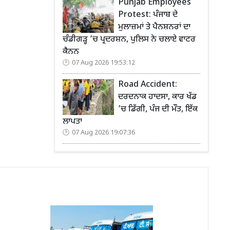
Punjab Employees
Protest: ਪੰਜਾਬ ਦੇ
ਮੁਲਾਜ਼ਮਾਂ ਤੇ ਪੈਨਸ਼ਨਰਾਂ ਦਾ
ਚੰਡੀਗੜ੍ਹ ’ਚ ਪ੍ਰਦਰਸ਼ਨ, ਪੁਲਿਸ ਨੇ ਚਲਾਏ ਵਾਟਰ
ਕੈਨਨ
07 Aug 2026 19:53:12
Road Accident:
ਦਰਦਨਾਕ ਹਾਦਸਾ, ਕਾਰ ਖੱਡ
’ਚ ਡਿੱਗੀ, ਪੰਜ ਦੀ ਮੌਤ, ਇੱਕ
ਲਾਪਤਾ
07 Aug 2026 19:07:36