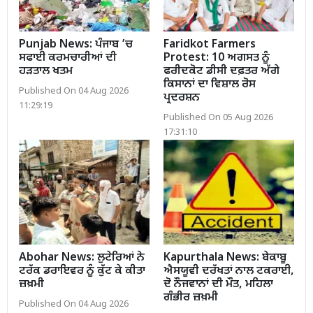
Punjab News: ਪੰਜਾਬ ’ਚ
Faridkot Farmers
ਸਫਾਈ ਕਰਮਚਾਰੀਆਂ ਦੀ
Protest: 10 ਅਗਸਤ ਨੂੰ
ਹੜਤਾਲ ਖਤਮ
ਫਰੀਦਕੋਟ ਡੀਸੀ ਦਫ਼ਤਰ ਅੱਗੇ
ਕਿਸਾਨਾਂ ਦਾ ਵਿਸ਼ਾਲ ਰੋਸ
Published On 04 Aug 2026
ਪ੍ਰਦਰਸ਼ਨ
11:29:19
Published On 05 Aug 2026
17:31:10
Abohar News: ਲੁਟੇਰਿਆਂ ਨੇ
Kapurthala News: ਬੇਕਾਬੂ
ਟਰੱਕ ਡਰਾਇਵਰ ਨੂੰ ਕੁੱਟ ਕੇ ਕੀਤਾ
ਐਸਯੂਵੀ ਦਰੱਖਤਾਂ ਨਾਲ ਟਕਰਾਈ,
ਜ਼ਖ਼ਮੀ
ਦੋ ਨੌਜਵਾਨਾਂ ਦੀ ਮੌਤ, ਮਹਿਲਾ
ਗੰਭੀਰ ਜ਼ਖ਼ਮੀ
Published On 04 Aug 2026