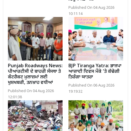
Published On 04 Aug 2026
10:11:14
Punjab Roadways News:
BJP Tiranga Yatra: ਭਾਜਪਾ
ਪੀਆਰਟੀਸੀ ਦੇ ਬਾਹਰੀ ਸੰਸਥਾ ਤੇ
ਆਜ਼ਾਦੀ ਦਿਵਸ ਮੌਕੇ ’ਤੇ ਕੱਢੇਗੀ
ਕੰਟਰੈਕਟ ਮੁਲਾਜ਼ਮਾਂ ਲਈ
ਤਿਰੰਗਾ ਯਾਤਰਾ
ਖੁਸ਼ਖਬਰੀ, ਤਨਖ਼ਾਹ ਵਧੀਆਂ
Published On 06 Aug 2026
Published On 04 Aug 2026
19:19:32
12:01:38