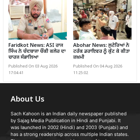
Faridkot News: ASI ਰਾਜ
Abohar News: ਲੁਟੇਰਿਆਂ ਨੇ
ਸਿੰਘ ਨੇ ਚੰਦਬਾਜਾ ਚੌਂਕੀ ਕਲੇਰ ਦਾ
ਟਰੱਕ ਡਰਾਇਵਰ ਨੂੰ ਕੁੱਟ ਕੇ ਕੀਤਾ
ਚਾਰਜ ਸੰਭਾਲਿਆ
ਜ਼ਖ਼ਮੀ
Published On 03 Aug 2026
Published On 04 Aug 2026
17:04:41
11:25:02
About Us
Sach Kahoon is an Indian daily newspaper published
by Sajag Media Publication in Hindi and Punjabi. It
was launched in 2002 (Hindi) and 2003 (Punjabi) and
has a strong readership across multiple Indian states.