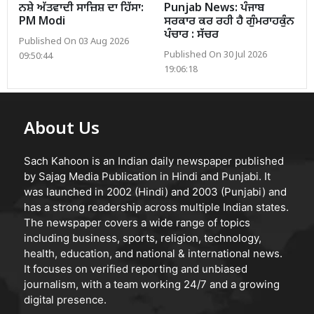
ਨਸ਼ੇ ਅੱਤਵਾਦੀ ਸਾਜ਼ਿਸ਼ ਦਾ ਹਿੱਸਾ:
Punjab News: ਪੰਜਾਬ
PM Modi
ਸਰਕਾਰ ਕਰ ਰਹੀ ਹੈ ਗੁੰਮਰਾਹਕੁੰਨ
ਪੰਚਾਰ : ਸੱਚਰ
Published On 03 Aug 2026
Published On 30 Jul 2026
09:50:44
19:06:18
About Us
Sach Kahoon is an Indian daily newspaper published
by Sajag Media Publication in Hindi and Punjabi. It
was launched in 2002 (Hindi) and 2003 (Punjabi) and
has a strong readership across multiple Indian states.
The newspaper covers a wide range of topics
including business, sports, religion, technology,
health, education, and national & international news.
It focuses on verified reporting and unbiased
journalism, with a team working 24/7 and a growing
digital presence.