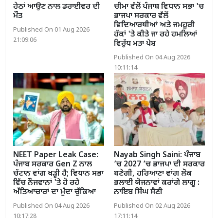
ਹੇਠਾਂ ਆਉਣ ਨਾਲ ਡਰਾਈਵਰ ਦੀ
ਚੀਮਾ ਵੱਲੋਂ ਪੰਜਾਬ ਵਿਧਾਨ ਸਭਾ 'ਚ
ਮੌਤ
ਭਾਜਪਾ ਸਰਕਾਰ ਵੱਲੋਂ
ਵਿਦਿਆਰਥੀਆਂ ਅਤੇ ਜਮਹੂਰੀ
Published On 01 Aug 2026
ਹੱਕਾਂ 'ਤੇ ਕੀਤੇ ਜਾ ਰਹੇ ਹਮਲਿਆਂ
21:09:06
ਵਿਰੁੱਧ ਮਤਾ ਪੇਸ਼
Published On 04 Aug 2026
10:11:14
NEET Paper Leak Case:
Nayab Singh Saini: ਪੰਜਾਬ
ਪੰਜਾਬ ਸਰਕਾਰ Gen Z ਨਾਲ
’ਚ 2027 ’ਚ ਭਾਜਪਾ ਦੀ ਸਰਕਾਰ
ਚੱਟਾਨ ਵਾਂਗ ਖੜ੍ਹੀ ਹੈ; ਵਿਧਾਨ ਸਭਾ
ਬਣੇਗੀ, ਹਰਿਆਣਾ ਵਾਂਗ ਲੋਕ
ਵਿੱਚ ਨੌਜਵਾਨਾਂ 'ਤੇ ਹੋ ਰਹੇ
ਭਲਾਈ ਯੋਜਨਾਵਾਂ ਕਰਾਂਗੇ ਲਾਗੂ :
ਅੱਤਿਆਚਾਰਾਂ ਦਾ ਮੁੱਦਾ ਚੁੱਕਿਆ
ਨਾਇਬ ਸਿੰਘ ਸੈਣੀ
Published On 04 Aug 2026
Published On 02 Aug 2026
10:17:28
17:11:14