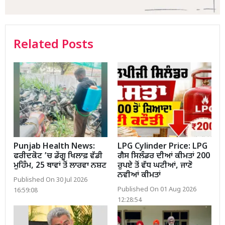
Related Posts
Punjab Health News:
LPG Cylinder Price: LPG
ਫਰੀਦਕੋਟ ’ਚ ਡੇਂਗੂ ਖਿਲਾਫ਼ ਵੱਡੀ
ਗੈਸ ਸਿਲੰਡਰ ਦੀਆਂ ਕੀਮਤਾਂ 200
ਮੁਹਿੰਮ, 25 ਥਾਵਾਂ ਤੋਂ ਲਾਰਵਾ ਨਸ਼ਟ
ਰੁਪਏ ਤੋਂ ਵੱਧ ਘਟੀਆਂ, ਜਾਣੋ
ਨਵੀਆਂ ਕੀਮਤਾਂ
Published On 30 Jul 2026
Published On 01 Aug 2026
16:59:08
12:28:54