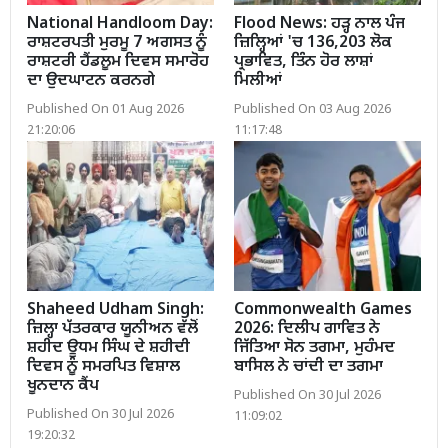
National Handloom Day:
Flood News: ਹੜ੍ਹ ਨਾਲ ਪੰਜ
ਰਾਸ਼ਟਰਪਤੀ ਮੁਰਮੂ 7 ਅਗਸਤ ਨੂੰ
ਜ਼ਿਲ੍ਹਿਆਂ 'ਚ 136,203 ਲੋਕ
ਰਾਸ਼ਟਰੀ ਹੈਂਡਲੂਮ ਦਿਵਸ ਸਮਾਰੋਹ
ਪ੍ਰਭਾਵਿਤ, ਤਿੰਨ ਹੋਰ ਲਾਸ਼ਾਂ
ਦਾ ਉਦਘਾਟਨ ਕਰਨਗੇ
ਮਿਲੀਆਂ
Published On 01 Aug 2026
Published On 03 Aug 2026
21:20:06
11:17:48
Shaheed Udham Singh:
Commonwealth Games
ਜ਼ਿਲ੍ਹਾ ਪੱਤਰਕਾਰ ਯੂਨੀਅਨ ਵੱਲੋਂ
2026: ਦਿਲੀਪ ਗਾਵਿਤ ਨੇ
ਸ਼ਹੀਦ ਊਧਮ ਸਿੰਘ ਦੇ ਸ਼ਹੀਦੀ
ਜਿੱਤਿਆ ਸੋਨ ਤਗਮਾ, ਮੁਹੰਮਦ
ਦਿਵਸ ਨੂੰ ਸਮਰਪਿਤ ਵਿਸ਼ਾਲ
ਬਾਸਿਲ ਨੇ ਚਾਂਦੀ ਦਾ ਤਗਮਾ
ਖੂਨਦਾਨ ਕੈਂਪ
Published On 30 Jul 2026
Published On 30 Jul 2026
11:09:02
19:20:32