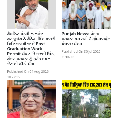
ਕੈਬਨਿਟ ਮੰਤਰੀ ਲਾਲਚੰਦ
Punjab News: ਪੰਜਾਬ
ਕਟਾਰੂਚੱਕ ਨੇ ਕੈਨੇਡਾ ਵਿੱਚ ਭਾਰਤੀ
ਸਰਕਾਰ ਕਰ ਰਹੀ ਹੈ ਗੁੰਮਰਾਹਕੁੰਨ
ਵਿਦਿਆਰਥੀਆਂ ਦੇ Post-
ਪੰਚਾਰ : ਸੱਚਰ
Graduation Work
Published On 30 Jul 2026
Permit ਸੰਕਟ 'ਤੇ ਜਤਾਈ ਚਿੰਤਾ,
19:06:18
ਕੇਂਦਰ ਸਰਕਾਰ ਨੂੰ ਤੁਰੰਤ ਦਖਲ
ਦੇਣ ਦੀ ਕੀਤੀ ਮੰਗ
Published On 04 Aug 2026
10:22:15