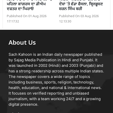
ਮਹਿਲਾ ਕਾਂਗਰਸ ਦਾ ਡੀਐਮ
ਦੋਸ਼ਾਂ ’ਤੇ ਵੱਡਾ ਫੈਸਲਾ, ਬ੍ਰਿਜਭੂਸ਼ਣ
ਦਫਤਰ ਦਾ ਘਿਰਾਓ
ਸ਼ਰਨ ਸਿੰਘ ਬਰੀ
Published On 01 Aug 2026
Published On 03 Aug 2026
17:17:32
12:13:30
About Us
Sach Kahoon is an Indian daily newspaper published
by Sajag Media Publication in Hindi and Punjabi. It
was launched in 2002 (Hindi) and 2003 (Punjabi) and
has a strong readership across multiple Indian states.
The newspaper covers a wide range of topics
including business, sports, religion, technology,
health, education, and national & international news.
It focuses on verified reporting and unbiased
journalism, with a team working 24/7 and a growing
digital presence.