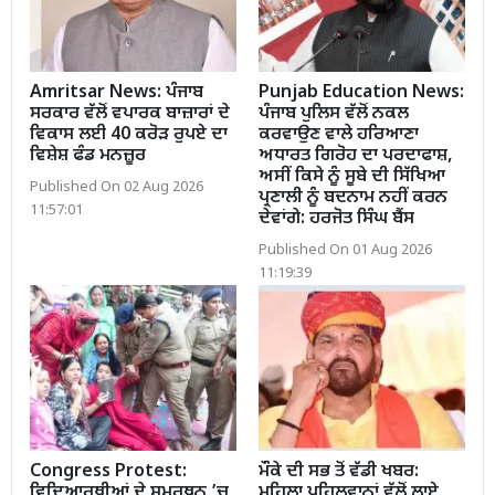
Amritsar News: ਪੰਜਾਬ
Punjab Education News:
ਸਰਕਾਰ ਵੱਲੋਂ ਵਪਾਰਕ ਬਾਜ਼ਾਰਾਂ ਦੇ
ਪੰਜਾਬ ਪੁਲਿਸ ਵੱਲੋਂ ਨਕਲ
ਵਿਕਾਸ ਲਈ 40 ਕਰੋੜ ਰੁਪਏ ਦਾ
ਕਰਵਾਉਣ ਵਾਲੇ ਹਰਿਆਣਾ
ਵਿਸ਼ੇਸ਼ ਫੰਡ ਮਨਜ਼ੂਰ
ਅਧਾਰਤ ਗਿਰੋਹ ਦਾ ਪਰਦਾਫਾਸ਼,
ਅਸੀਂ ਕਿਸੇ ਨੂੰ ਸੂਬੇ ਦੀ ਸਿੱਖਿਆ
Published On 02 Aug 2026
ਪ੍ਰਣਾਲੀ ਨੂੰ ਬਦਨਾਮ ਨਹੀਂ ਕਰਨ
11:57:01
ਦੇਵਾਂਗੇ: ਹਰਜੋਤ ਸਿੰਘ ਬੈਂਸ
Published On 01 Aug 2026
11:19:39
Congress Protest:
ਮੌਕੇ ਦੀ ਸਭ ਤੋਂ ਵੱਡੀ ਖਬਰ:
ਵਿਦਿਆਰਥੀਆਂ ਦੇ ਸਮਰਥਨ ’ਚ
ਮਹਿਲਾ ਪਹਿਲਵਾਨਾਂ ਵੱਲੋਂ ਲਾਏ