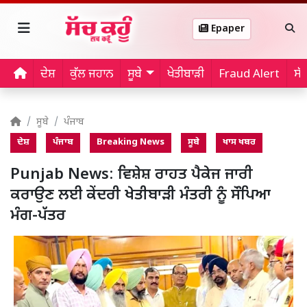
Epaper
ਦੇਸ਼
ਕੁੱਲ ਜਹਾਨ
ਸੂਬੇ
ਖੇਤੀਬਾੜੀ
Fraud Alert
ਸੱ
ਸੂਬੇ
ਪੰਜਾਬ
ਦੇਸ਼
ਪੰਜਾਬ
Breaking News
ਸੂਬੇ
ਖਾਸ ਖਬਰ
Punjab News: ਵਿਸ਼ੇਸ਼ ਰਾਹਤ ਪੈਕੇਜ ਜਾਰੀ
ਕਰਾਉਣ ਲਈ ਕੇਂਦਰੀ ਖੇਤੀਬਾੜੀ ਮੰਤਰੀ ਨੂੰ ਸੌਪਿਆ
ਮੰਗ-ਪੱਤਰ