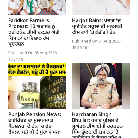
Faridkot Farmers
Harjot Bains: ਪੰਜਾਬ ’ਚ
Protest: 10 ਅਗਸਤ ਨੂੰ
ਪ੍ਰਾਈਵੇਟ ਸਕੂਲਾਂ ਦੀ ਮਨਮਾਨੀ
ਫਰੀਦਕੋਟ ਡੀਸੀ ਦਫ਼ਤਰ ਅੱਗੇ
ਫ਼ੀਸ ਵਾਧੇ ’ਤੇ ਲੱਗੇਗੀ ਰੋਕ
ਕਿਸਾਨਾਂ ਦਾ ਵਿਸ਼ਾਲ ਰੋਸ
Published On 01 Aug 2026
ਪ੍ਰਦਰਸ਼ਨ
15:56:16
Published On 05 Aug 2026
17:31:10
Punjab Pension News:
Harcharan Singh
ਹਾਈਕੋਰਟ ਦਾ ਮੁਲਾਜ਼ਮਾਂ ਤੇ
Bhullar: ਪੰਜਾਬ ਪੁਲਿਸ ਦੇ
ਪੈਨਸ਼ਨਰਾਂ ਦੇ ਹੱਕ ’ਚ ਵੱਡਾ
ਮੁਅੱਤਲ ਡੀਆਈਜੀ ਹਰਚਰਨ
ਫੈਸਲਾ, ਪੜ੍ਹੋ ਕੀ ਹੈ ਪੂਰਾ ਮਾਮਲਾ
ਸਿੰਘ ਭੁੱਲਰ ਦੀ ਜ਼ਮਾਨਤ ’ਤੇ