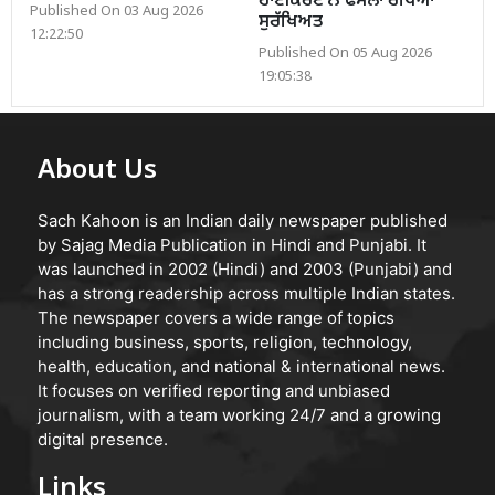
ਹਾਈਕੋਰਟ ਨੇ ਫੈਸਲਾ ਰੱਖਿਆ
Published On 03 Aug 2026
ਸੁਰੱਖਿਅਤ
12:22:50
Published On 05 Aug 2026
19:05:38
About Us
Sach Kahoon is an Indian daily newspaper published
by Sajag Media Publication in Hindi and Punjabi. It
was launched in 2002 (Hindi) and 2003 (Punjabi) and
has a strong readership across multiple Indian states.
The newspaper covers a wide range of topics
including business, sports, religion, technology,
health, education, and national & international news.
It focuses on verified reporting and unbiased
journalism, with a team working 24/7 and a growing
digital presence.
Links